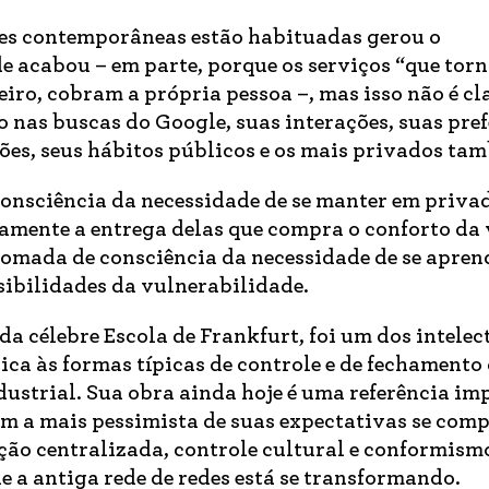
des contemporâneas estão habituadas gerou o
e acabou – em parte, porque os serviços “que tor
iro, cobram a própria pessoa –, mas isso não é cl
 nas buscas do Google, suas interações, suas pre
ções, seus hábitos públicos e os mais privados ta
consciência da necessidade de se manter em priva
tamente a entrega delas que compra o conforto da
 tomada de consciência da necessidade de se apren
sibilidades da vulnerabilidade.
da célebre Escola de Frankfurt, foi um dos intelec
ca às formas típicas de controle e de fechamento
dustrial. Sua obra ainda hoje é uma referência im
em a mais pessimista de suas expectativas se com
ão centralizada, controle cultural e conformism
e a antiga rede de redes está se transformando.