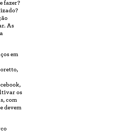
e fazer?
lizado?
ção
ar. As
ua
aços em
oretto,
acebook,
ltivar os
as, com
l e devem
rco