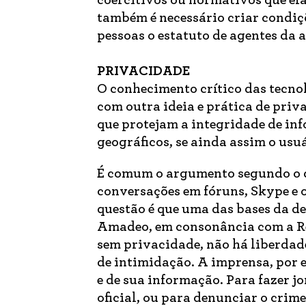
coercitivos ou normativos que el
também é necessário criar condiç
pessoas o estatuto de agentes da 
PRIVACIDADE
O conhecimento crítico das tecnol
com outra ideia e prática de priv
que protejam a integridade de in
geográficos, se ainda assim o usu
É comum o argumento segundo o qu
conversações em fóruns, Skype e 
questão é que uma das bases da de
Amadeo, em consonância com a Re
sem privacidade, não há liberdade
de intimidação. A imprensa, por e
e de sua informação. Para fazer 
oficial, ou para denunciar o crim