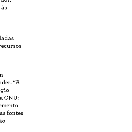
ador,
 às
 dadas
recursos
em
nder. “A
rgio
da ONU:
lemento
as fontes
ão