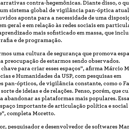
narrativas contra-hegemônicas. Diante disso, o qu
 um sistema global de vigilância pan-óptica atua
ouvidos aponta para a necessidade de uma disposi
em geral e em relação às redes sociais em particul
prendizado mais sofisticado em massa, que incl
rafia e de programação.
irmos uma cultura de segurança que promova esp
a preocupação de estarmos sendo observados.
 chave para criar esses espaços”, afirma Márcio M
ências e Humanidades da USP, com pesquisas em
es pan-ópticos, de vigilância constante, como o F
orte de ideias e de relações. Penso, porém, que cu
ca abandonar as plataformas mais populares. Ess
espaço importante de articulação política e socia
e”, completa Moretto.
or, pesquisador e desenvolvedor de softwares Ma