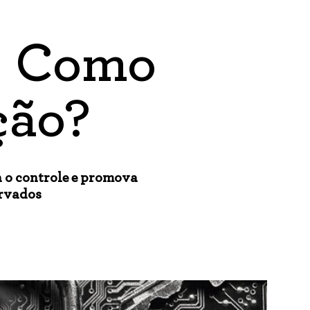
s: Como
ção?
a o controle e promova
ervados