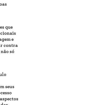
soas
es que
acionais
nagem e
ar contra
 não só
ulo
em seus
ocesso
 aspectos