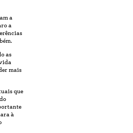
nam a
aro a
ferências
mbém.
do as
 vida
der mais
tuais que
 do
portante
para à
o