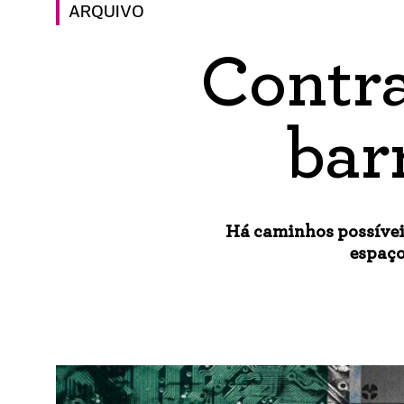
ARQUIVO
Contra
bar
Há caminhos possíveis
espaço