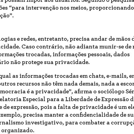
as possam impor aos usuários. Segundo o pesquis
ões “para intervenção nos meios, proporcionando
ação”.
ogias e redes, entretanto, precisa andar de mãos
acidade. Caso contrário, não adianta munir-se de 
formações trocadas, informações pessoais, dados
ário não protege sua privacidade.
al as informações trocadas em chats, e-mails, 
outros recursos não têm nada demais, nada a esco
mocracia é a privacidade”, afirma o sociólogo Sé
latoria Especial para a Liberdade de Expressão 
 de expressão, pois a falta de privacidade é um e
xemplo, precisa manter a confidencialidade de su
jornalismo investigativo, para combater a corrupç
e organizado.