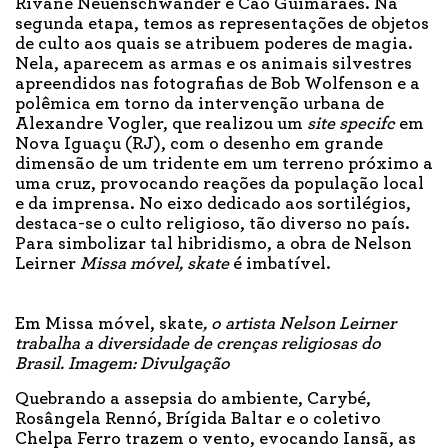
Rivane Neuenschwander e Cao Guimarães. Na
segunda etapa, temos as representações de objetos
de culto aos quais se atribuem poderes de magia.
Nela, aparecem as armas e os animais silvestres
apreendidos nas fotografias de Bob Wolfenson e a
polêmica em torno da intervenção urbana de
Alexandre Vogler, que realizou um
site specifc
em
Nova Iguaçu (RJ), com o desenho em grande
dimensão de um tridente em um terreno próximo a
uma cruz, provocando reações da população local
e da imprensa. No eixo dedicado aos sortilégios,
destaca-se o culto religioso, tão diverso no país.
Para simbolizar tal hibridismo, a obra de Nelson
Leirner
Missa móvel, skate
é imbatível.
Em Missa móvel, skate
, o artista Nelson Leirner
trabalha a diversidade de crenças religiosas do
Brasil. Imagem: Divulgação
Quebrando a assepsia do ambiente, Carybé,
Rosângela Rennó, Brígida Baltar e o coletivo
Chelpa Ferro trazem o vento, evocando Iansã, as