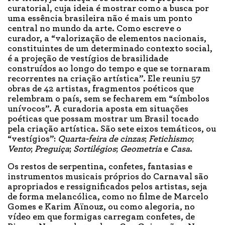
curatorial, cuja ideia é mostrar como a busca por
uma essência brasileira não é mais um ponto
central no mundo da arte. Como escreve o
curador, a “valorização de elementos nacionais,
constituintes de um determinado contexto social,
é a projeção de vestígios de brasilidade
construídos ao longo do tempo e que se tornaram
recorrentes na criação artística”. Ele reuniu 57
obras de 42 artistas, fragmentos poéticos que
relembram o país, sem se fecharem em “símbolos
unívocos”. A curadoria aposta em situações
poéticas que possam mostrar um Brasil tocado
pela criação artística. São sete eixos temáticos, ou
“vestígios”:
Quarta-feira de cinzas
;
Fetichismo
;
Vento
;
Preguiça
;
Sortilégios
;
Geometria
e
Casa
.
Os restos de serpentina, confetes, fantasias e
instrumentos musicais próprios do Carnaval são
apropriados e ressignificados pelos artistas, seja
de forma melancólica, como no filme de Marcelo
Gomes e Karim Aïnouz, ou como alegoria, no
vídeo em que formigas carregam confetes, de