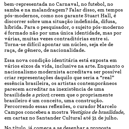
bem-representada no Carnaval, no futebol, no
samba e na malandragem? Falar disso, em tempos
pós-modernos, como nos garante Stuart Hall, é
discorrer sobre uma situação indefinida, difusa,
híbrida. Para o pesquisador, o sujeito pós-moderno
é formado não por uma única identidade, mas por
várias, muitas vezes contraditórias entre si.
Torna-se difícil apontar um núcleo, seja ele de
raça, de gênero, de nacionalidade.
Essa nova condição identitária está exposta em
vários eixos da vida, inclusive na arte. Enquanto o
nacionalismo modernista acreditava ser possível
criar representações daquilo que seria a “real”
essência brasileira, os artistas contemporâneos
parecem acreditar na inexistência de uma
brasilidade
a priori
; creem que o propriamente
brasileiro é um conceito, uma construção.
Percorrendo essas reflexões, o curador Marcelo
Campos concebeu a mostra
Vestígios de brasilidade
,
em cartaz no Santander Cultural até 31 de julho.
No título, já começa a se desenhar a proposta