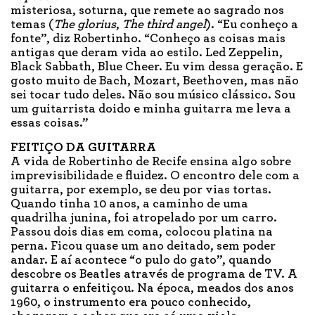
misteriosa, soturna, que remete ao sagrado nos
temas (
The glorius
,
The third angel
). “Eu conheço a
fonte”, diz Robertinho. “Conheço as coisas mais
antigas que deram vida ao estilo. Led Zeppelin,
Black Sabbath, Blue Cheer. Eu vim dessa geração. E
gosto muito de Bach, Mozart, Beethoven, mas não
sei tocar tudo deles. Não sou músico clássico. Sou
um guitarrista doido e minha guitarra me leva a
essas coisas.”
FEITIÇO DA GUITARRA
A vida de Robertinho de Recife ensina algo sobre
imprevisibilidade e fluidez. O encontro dele com a
guitarra, por exemplo, se deu por vias tortas.
Quando tinha 10 anos, a caminho de uma
quadrilha junina, foi atropelado por um carro.
Passou dois dias em coma, colocou platina na
perna. Ficou quase um ano deitado, sem poder
andar. E aí acontece “o pulo do gato”, quando
descobre os Beatles através de programa de TV. A
guitarra o enfeitiçou. Na época, meados dos anos
1960, o instrumento era pouco conhecido,