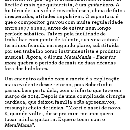
Recife é mais que guitarrista, é um
guitar hero
. A
história de sua vida é rocambolesca, cheia de fatos
inesperados, atitudes impulsivas. O espantoso é
que o compositor gravou com muita regularidade
entre 1977 e 1990, antes de entrar num longo
período sabático. Talvez pela facilidade de
trabalhar com gente de talento, sua veia autoral
terminou ficando em segundo plano, substituída
por seu trabalho como instrumentista e produtor
musical. Agora, o álbum
MetalMania – Back for
more
quebra o período de mais de duas décadas
fora dos holofotes.
Um encontro adiado com a morte é a explicação
mais evidente desse retorno, pois Robertinho
passou bem perto dela, com o infarto que teve em
março de 2014. Depois de uma complicada cirurgia
cardíaca, que deixou família e fãs apreensivos,
ressurgiu cheio de ideias. “Morri e nasci de novo.
E, quando voltei, disse pra mim mesmo: quero
tocar minha guitarra. E quero tocar com o
MetalMania
”.