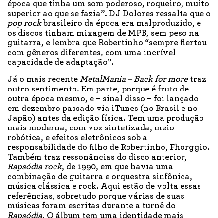
época que tinha um som poderoso, roqueiro, muito
superior ao que se fazia”. DJ Dolores ressalta que o
pop rock
brasileiro da época era malproduzido, e
os discos tinham mixagem de MPB, sem peso na
guitarra, e lembra que Robertinho “sempre flertou
com gêneros diferentes, com uma incrível
capacidade de adaptação”.
Já o mais recente
MetalMania – Back for more
traz
outro sentimento. Em parte, porque é fruto de
outra época mesmo, e – sinal disso – foi lançado
em dezembro passado via iTunes (no Brasil e no
Japão) antes da edição física. Tem uma produção
mais moderna, com voz sintetizada, meio
robótica, e efeitos eletrônicos sob a
responsabilidade do filho de Robertinho, Fhorggio.
Também traz ressonâncias do disco anterior,
Rapsódia rock
, de 1990, em que havia uma
combinação de guitarra e orquestra sinfônica,
música clássica e rock. Aqui estão de volta essas
referências, sobretudo porque várias de suas
músicas foram escritas durante a turnê do
Rapsódia
. O álbum tem uma identidade mais