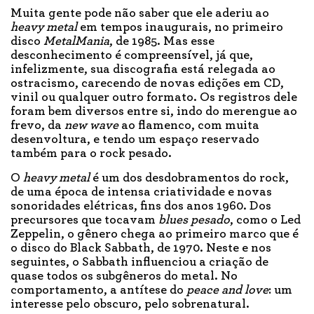
Muita gente pode não saber que ele aderiu ao
heavy metal
em tempos inaugurais, no primeiro
disco
MetalMania
, de 1985. Mas esse
desconhecimento é compreensível, já que,
infelizmente, sua discografia está relegada ao
ostracismo, carecendo de novas edições em CD,
vinil ou qualquer outro formato. Os registros dele
foram bem diversos entre si, indo do merengue ao
frevo, da
new wave
ao flamenco, com muita
desenvoltura, e tendo um espaço reservado
também para o rock pesado.
O
heavy metal
é um dos desdobramentos do rock,
de uma época de intensa criatividade e novas
sonoridades elétricas, fins dos anos 1960. Dos
precursores que tocavam
blues pesado
, como o Led
Zeppelin, o gênero chega ao primeiro marco que é
o disco do Black Sabbath, de 1970. Neste e nos
seguintes, o Sabbath influenciou a criação de
quase todos os subgêneros do metal. No
comportamento, a antítese do
peace and love
: um
interesse pelo obscuro, pelo sobrenatural.