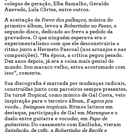
colegas de geração, Elba Ramalho, Geraldo
Azevedo, Lula Côrtes, entre outros.
A aceitação de
Frevo dos palhaços
, música do
primeiro álbum, levou a
Robertinho no Passo
, o
segundo disco, dedicado ao frevo a pedido da
gravadora. O que ninguém esperava era o
experimentalismo com que ele desconstruiria o
ritmo junto a Hermeto Pascoal (nos arranjos e nas
composições). “Na época, a crítica pegou pesado.
Dez anos depois, já era a coisa mais genial do
mundo. Sou macaco velho, estou acostumado com
isso”, comenta.
Sua discografia é marcada por mudanças radicais,
construídas junto com parceiros sempre presentes.
Da turnê
Tropical
, como músico de Gal Costa, veio
inspiração para o terceiro álbum,
E agora pra
vocês… Swingues tropicais
. Ritmos latinos em
destaque, participação de Gal em
Merengue
e o
duelo entre guitarra e
vocoder
, em
Papo de
guitarrista
. Do casamento com Emilinha, vieram
Satisfação
, de 1981, e
Robertinho de Recife e