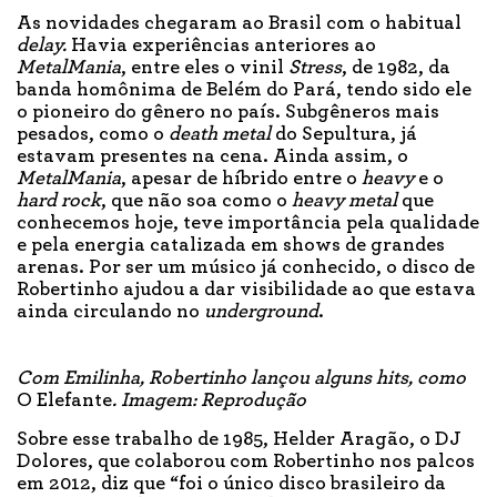
As novidades chegaram ao Brasil com o habitual
delay.
Havia experiências anteriores ao
MetalMania
, entre eles o vinil
Stress
, de 1982, da
banda homônima de Belém do Pará, tendo sido ele
o pioneiro do gênero no país. Subgêneros mais
pesados, como o
death metal
do Sepultura, já
estavam presentes na cena. Ainda assim, o
MetalMania
, apesar de híbrido entre o
heavy
e o
hard
rock
, que não soa como o
heavy metal
que
conhecemos hoje, teve importância pela qualidade
e pela energia catalizada em shows de grandes
arenas. Por ser um músico já conhecido, o disco de
Robertinho ajudou a dar visibilidade ao que estava
ainda circulando no
underground
.
Com Emilinha, Robertinho lançou alguns hits, como
O Elefante
. Imagem: Reprodução
Sobre esse trabalho de 1985, Helder Aragão, o DJ
Dolores, que colaborou com Robertinho nos palcos
em 2012, diz que “foi o único disco brasileiro da