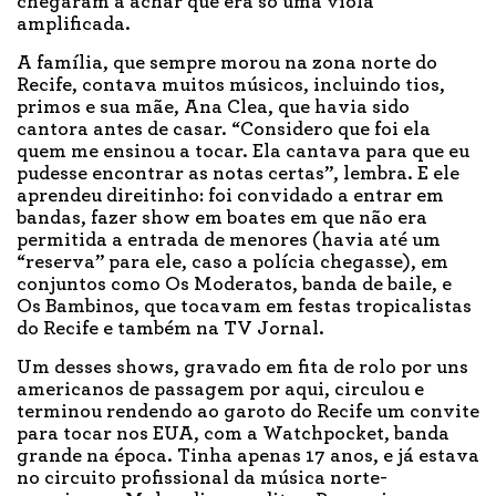
chegaram a achar que era só uma viola
amplificada.
A família, que sempre morou na zona norte do
Recife, contava muitos músicos, incluindo tios,
primos e sua mãe, Ana Clea, que havia sido
cantora antes de casar. “Considero que foi ela
quem me ensinou a tocar. Ela cantava para que eu
pudesse encontrar as notas certas”, lembra. E ele
aprendeu direitinho: foi convidado a entrar em
bandas, fazer show em boates em que não era
permitida a entrada de menores (havia até um
“reserva” para ele, caso a polícia chegasse), em
conjuntos como Os Moderatos, banda de baile, e
Os Bambinos, que tocavam em festas tropicalistas
do Recife e também na TV Jornal.
Um desses shows, gravado em fita de rolo por uns
americanos de passagem por aqui, circulou e
terminou rendendo ao garoto do Recife um convite
para tocar nos EUA, com a Watchpocket, banda
grande na época. Tinha apenas 17 anos, e já estava
no circuito profissional da música norte-