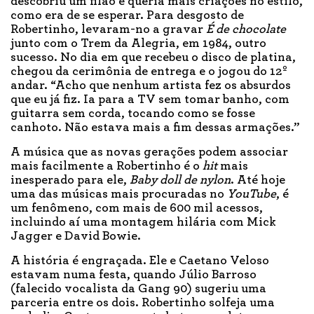
descobriu um filão e queria mais criações no estilo,
como era de se esperar. Para desgosto de
Robertinho, levaram-no a gravar
É de chocolate
junto com o Trem da Alegria, em 1984, outro
sucesso. No dia em que recebeu o disco de platina,
chegou da cerimônia de entrega e o jogou do 12º
andar. “Acho que nenhum artista fez os absurdos
que eu já fiz. Ia para a TV sem tomar banho, com
guitarra sem corda, tocando como se fosse
canhoto. Não estava mais a fim dessas armações.”
A música que as novas gerações podem associar
mais facilmente a Robertinho é o
hit
mais
inesperado para ele,
Baby doll de nylon
. Até hoje
uma das músicas mais procuradas no
YouTube
, é
um fenômeno, com mais de 600 mil acessos,
incluindo aí uma montagem hilária com Mick
Jagger e David Bowie.
A história é engraçada. Ele e Caetano Veloso
estavam numa festa, quando Júlio Barroso
(falecido vocalista da Gang 90) sugeriu uma
parceria entre os dois. Robertinho solfeja uma