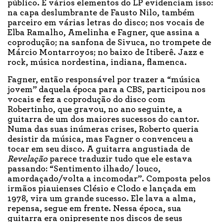
público. E vários elementos do LP evidenciam isso:
na capa deslumbrante de Fausto Nilo, também
parceiro em várias letras do disco; nos vocais de
Elba Ramalho, Amelinha e Fagner, que assina a
coprodução; na sanfona de Sivuca, no trompete de
Márcio Montarroyos; no baixo de Itiberê. Jazz e
rock, música nordestina, indiana, flamenca.
Fagner, então responsável por trazer a “música
jovem” daquela época para a CBS, participou nos
vocais e fez a coprodução do disco com
Robertinho, que gravou, no ano seguinte, a
guitarra de um dos maiores sucessos do cantor.
Numa das suas inúmeras crises, Roberto queria
desistir da música, mas Fagner o convenceu a
tocar em seu disco. A guitarra angustiada de
Revelação
parece traduzir tudo que ele estava
passando: “Sentimento ilhado/ louco,
amordaçado/volta a incomodar”. Composta pelos
irmãos piauienses Clésio e Clodo e lançada em
1978, vira um grande sucesso. Ele lava a alma,
repensa, segue em frente. Nessa época, sua
guitarra era onipresente nos discos de seus