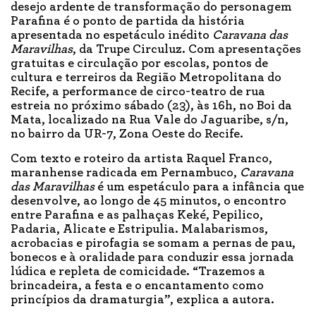
desejo ardente de transformação do personagem
Parafina é o ponto de partida da história
apresentada no espetáculo inédito
Caravana das
Maravilhas
, da Trupe Circuluz. Com apresentações
gratuitas e circulação por escolas, pontos de
cultura e terreiros da Região Metropolitana do
Recife, a performance de circo-teatro de rua
estreia no próximo sábado (23), às 16h, no Boi da
Mata, localizado na Rua Vale do Jaguaribe, s/n,
no bairro da UR-7, Zona Oeste do Recife.
Com texto e roteiro da artista Raquel Franco,
maranhense radicada em Pernambuco,
Caravana
das Maravilhas
é um espetáculo para a infância que
desenvolve, ao longo de 45 minutos, o encontro
entre Parafina e as palhaças Keké, Pepilico,
Padaria, Alicate e Estripulia. Malabarismos,
acrobacias e pirofagia se somam a pernas de pau,
bonecos e à oralidade para conduzir essa jornada
lúdica e repleta de comicidade. “Trazemos a
brincadeira, a festa e o encantamento como
princípios da dramaturgia”, explica a autora.