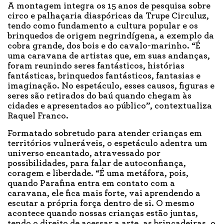
A montagem integra os 15 anos de pesquisa sobre
circo e palhaçaria diaspóricas da Trupe Circuluz,
tendo como fundamento a cultura popular e os
brinquedos de origem negrindígena, a exemplo da
cobra grande, dos bois e do cavalo-marinho. “É
uma caravana de artistas que, em suas andanças,
foram reunindo seres fantásticos, histórias
fantásticas, brinquedos fantásticos, fantasias e
imaginação. No espetáculo, esses causos, figuras e
seres são retirados do baú quando chegam às
cidades e apresentados ao público”, contextualiza
Raquel Franco.
Formatado sobretudo para atender crianças em
territórios vulneráveis, o espetáculo adentra um
universo encantado, atravessado por
possibilidades, para falar de autoconfiança,
coragem e liberdade. “É uma metáfora, pois,
quando Parafina entra em contato com a
caravana, ele fica mais forte, vai aprendendo a
escutar a própria força dentro de si. O mesmo
acontece quando nossas crianças estão juntas,
tendo o direito de acessar a arte, as brincadeiras, o