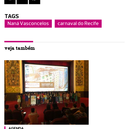
TAGS
Naná Vasconcelos
carnaval do Recife
veja também
AGENDA