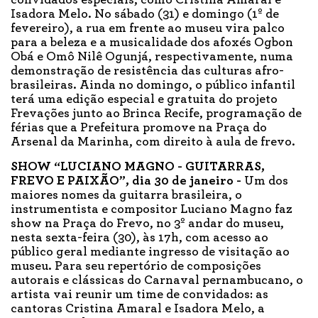
Isadora Melo. No sábado (31) e domingo (1º de
fevereiro), a rua em frente ao museu vira palco
para a beleza e a musicalidade dos afoxés Ogbon
Obá e Omô Nilê Ogunjá, respectivamente, numa
demonstração de resistência das culturas afro-
brasileiras. Ainda no domingo, o público infantil
terá uma edição especial e gratuita do projeto
Frevações junto ao Brinca Recife, programação de
férias que a Prefeitura promove na Praça do
Arsenal da Marinha, com direito à aula de frevo.
SHOW “LUCIANO MAGNO - GUITARRAS,
FREVO E PAIXÃO”, dia 30 de janeiro -
Um dos
maiores nomes da guitarra brasileira, o
instrumentista e compositor Luciano Magno faz
show na Praça do Frevo, no 3º andar do museu,
nesta sexta-feira (30), às 17h, com acesso ao
público geral mediante ingresso de visitação ao
museu. Para seu repertório de composições
autorais e clássicas do Carnaval pernambucano, o
artista vai reunir um time de convidados: as
cantoras Cristina Amaral e Isadora Melo, a