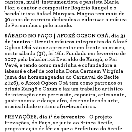
cantora, multi-instrumentista e passista Maria
Flor, o cantor e compositor Rogério Rangel e o
bandolinista Rafael Marques. Magno tem mais de
30 anos de carreira dedicados a valorizar a música
de Pernambuco pelo mundo.
SÁBADO NO PAÇO | AFOXÉ OGBON OBÁ, dia 31
de janeiro -
Dezoito músicos integrantes do Afoxé
Ogbon Obá vão se apresentar em frente ao museu,
neste sábado (31), às 16h. Fundado em fevereiro de
2007 pelo babalorixá Everaldo de Xangô, o Pai
Vevé, e tendo como madrinha e cofundadora a
iabassé e chef de cozinha Dona Carmem Virgínia
(uma das homenageadas do Carnaval do Recife
2026), o Afoxé Ogbon Obá tem como patronos os
orixás Xangô e Oxum e faz um trabalho artístico
de interação com percussão, capoeira, artesanato,
gastronomia e dança afro, desenvolvendo arte,
musicalidade e ritmo afro-brasileiros.
FREVAÇÕES, dia 1º de fevereiro -
O projeto
Frevações, do Paço, se junta ao Brinca Recife,
programação de férias que a Prefeitura do Recife