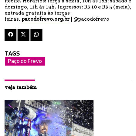
Recife. Horários: terça a sexta, 10h às 18h; sábado e
domingo, 11h às 19h. Ingressos: R$ 10 e R$ 5 (meia),
entrada gratuita às terças-
feiras.
pacodofrevo.org.br
| @pacodofrevo
TAGS
Paço do Frevo
veja também