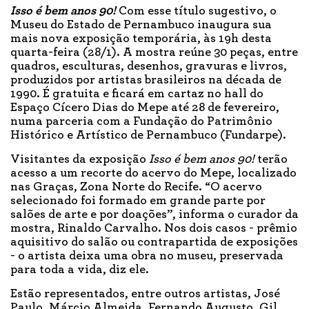
Isso é bem anos 90!
Com esse título sugestivo, o
Museu do Estado de Pernambuco inaugura sua
mais nova exposição temporária, às 19h desta
quarta-feira (28/1). A mostra reúne 30 peças, entre
quadros, esculturas, desenhos, gravuras e livros,
produzidos por artistas brasileiros na década de
1990. É gratuita e ficará em cartaz no hall do
Espaço Cícero Dias do Mepe até 28 de fevereiro,
numa parceria com a Fundação do Patrimônio
Histórico e Artístico de Pernambuco (Fundarpe).
Visitantes da exposição
Isso é bem anos 90!
terão
acesso a um recorte do acervo do Mepe, localizado
nas Graças, Zona Norte do Recife. “O acervo
selecionado foi formado em grande parte por
salões de arte e por doações”, informa o curador da
mostra, Rinaldo Carvalho. Nos dois casos - prêmio
aquisitivo do salão ou contrapartida de exposições
- o artista deixa uma obra no museu, preservada
para toda a vida, diz ele.
Estão representados, entre outros artistas, José
Paulo, Márcio Almeida, Fernando Augusto, Gil