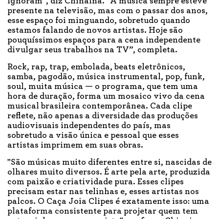
ignoram", diz Chinaina. “A música sempre esteve
presente na televisão, mas com o passar dos anos,
esse espaço foi minguando, sobretudo quando
estamos falando de novos artistas. Hoje são
pouquíssimos espaços para a cena independente
divulgar seus trabalhos na TV”, completa.
Rock, rap, trap, embolada, beats eletrônicos,
samba, pagodão, música instrumental, pop, funk,
soul, muita música — o programa, que tem uma
hora de duração, forma um mosaico vivo da cena
musical brasileira contemporânea. Cada clipe
reflete, não apenas a diversidade das produções
audiovisuais independentes do país, mas
sobretudo a visão única e pessoal que esses
artistas imprimem em suas obras.
"São músicas muito diferentes entre si, nascidas de
olhares muito diversos. É arte pela arte, produzida
com paixão e criatividade pura. Esses clipes
precisam estar nas telinhas e, esses artistas nos
palcos. O Caça Joia Clipes é exatamente isso: uma
plataforma consistente para projetar quem tem