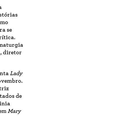
a
stórias
omo
ra se
ítica.
amaturgia
, diretor
enta
Lady
novembro.
triz
stados de
inia
 em
Mary