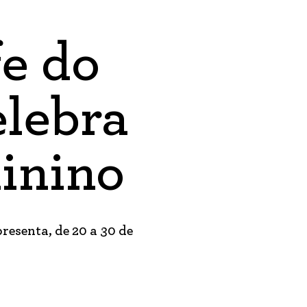
fe do
elebra
inino
resenta, de 20 a 30 de
s