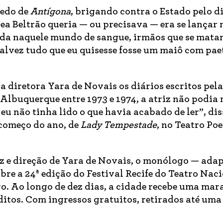
redo de
Antígona
, brigando contra o Estado pelo di
ea Beltrão queria — ou precisava — era se lançar
ada naquele mundo de sangue, irmãos que se mata
alvez tudo que eu quisesse fosse um maiô com pae
a diretora Yara de Novais os diários escritos pela
buquerque entre 1973 e 1974, a atriz não podia 
eu não tinha lido o que havia acabado de ler”, diss
começo do ano, de
Lady Tempestade
, no Teatro Poe
 e direção de Yara de Novais, o monólogo — ada
e a 24ª edição do Festival Recife do Teatro Naci
o. Ao longo de dez dias, a cidade recebe uma mar
éditos. Com ingressos gratuitos, retirados até uma