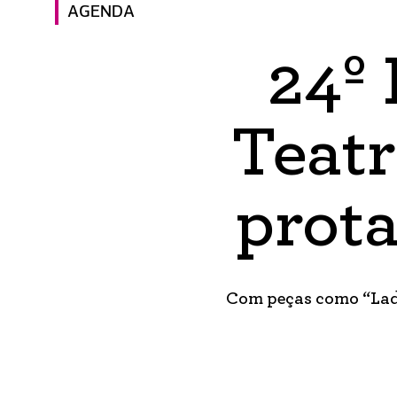
AGENDA
24º 
Teatr
prot
Com peças como “Lady 