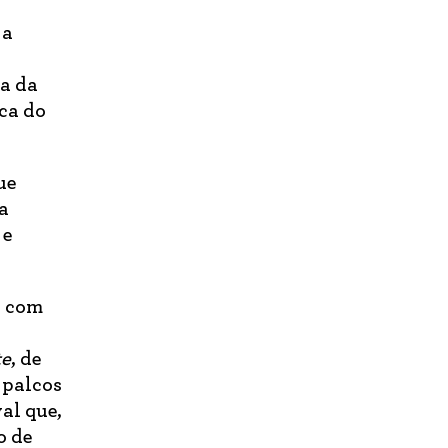
 a
na da
ca do
ue
a
 e
, com
te
, de
 palcos
al que,
o de