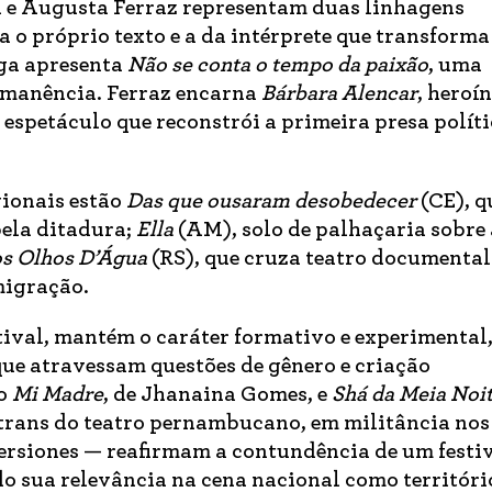
e Augusta Ferraz representam duas linhagens
a o próprio texto e a da intérprete que transforma
aga apresenta
Não se conta o tempo da paixão
, uma
rmanência. Ferraz encarna
Bárbara Alencar
, heroí
petáculo que reconstrói a primeira presa políti
gionais estão
Das que ousaram desobedecer
(CE), q
pela ditadura;
Ella
(AM), solo de palhaçaria sobre 
s Olhos D’Água
(RS), que cruza teatro documental
migração.
tival, mantém o caráter formativo e experimental
que atravessam questões de gênero e criação
mo
Mi Madre
, de Jhanaina Gomes, e
Shá da Meia Noi
trans do teatro pernambucano, em militância nos
ersiones — reafirmam a contundência de um festiv
o sua relevância na cena nacional como territóri