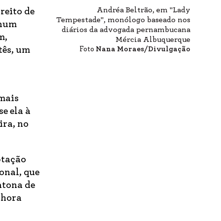
Andréa Beltrão, em "Lady
reito de
Tempestade", monólogo baseado nos
 num
diários da advogada pernambucana
m,
Mércia Albuquerque
tês, um
Foto
Nana Moraes/Divulgação
mais
e ela à
ira, no
ptação
onal, que
atona de
 hora