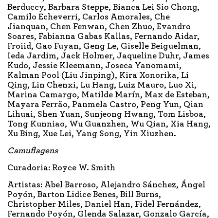
Berduccy, Barbara Steppe, Bianca Lei Sio Chong,
Camilo Echeverri, Carlos Amorales, Che
Jianquan, Chen Fenwan, Chen Zhuo, Evandro
Soares, Fabianna Gabas Kallas, Fernando Aidar,
Froiid, Gao Fuyan, Geng Le, Giselle Beiguelman,
Ieda Jardim, Jack Holmer, Jaqueline Duhr, James
Kudo, Jessie Kleemann, Joseca Yanomami,
Kalman Pool (Liu Jinping), Kira Xonorika, Li
Qing, Lin Chenxi, Lu Hang, Luiz Mauro, Luo Xi,
Marina Camargo, Matilde Marín, Max de Esteban,
Mayara Ferrão, Panmela Castro, Peng Yun, Qian
Lihuai, Shen Yuan, Sunjeong Hwang, Tom Lisboa,
Tong Kunniao, Wu Guanzhen, Wu Qian, Xia Hang,
Xu Bing, Xue Lei, Yang Song, Yin Xiuzhen.
Camuflagens
Curadoria: Royce W. Smith
Artistas: Abel Barroso, Alejandro Sánchez, Ángel
Poyón, Barton Lidice Benes, Bill Burns,
Christopher Miles, Daniel Han, Fidel Fernández,
Fernando Poyón, Glenda Salazar, Gonzalo García,