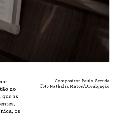
Compositor Paulo Arruda
as-
Foto
Nathália Matos/Divulgação
tão no
l que as
entes,
nica, os