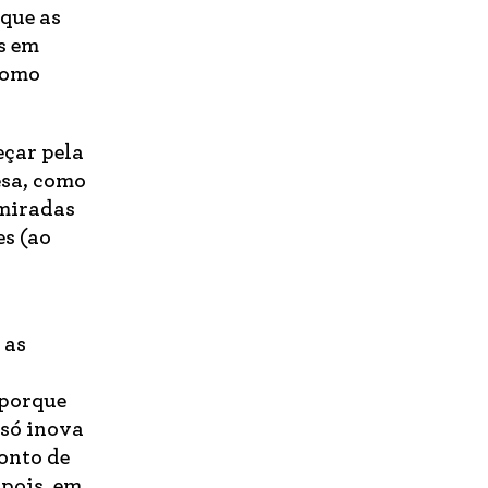
 que as
s em
como
eçar pela
esa, como
dmiradas
es (ao
 as
 porque
 só inova
onto de
 pois, em