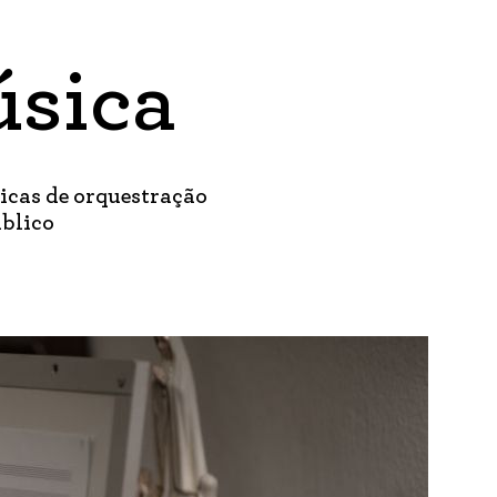
sica
icas de orquestração
úblico