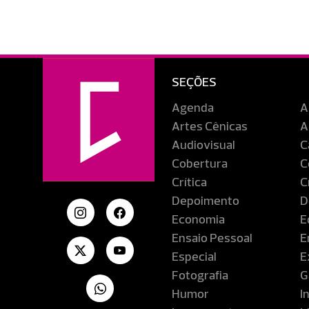
SEÇÕES
Agenda
A
Artes Cênicas
A
Audiovisual
C
Cobertura
C
Crítica
C
Depoimento
D
Economia
E
Ensaio Pessoal
E
Especial
E
Fotografia
G
Humor
I