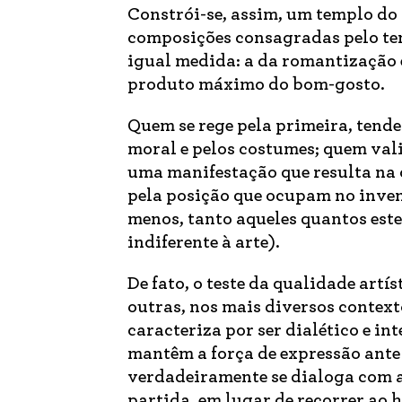
Constrói-se, assim, um templo do 
composições consagradas pelo tem
igual medida: a da romantização 
produto máximo do bom-gosto.
Quem se rege pela primeira, tende
moral e pelos costumes; quem val
uma manifestação que resulta na 
pela posição que ocupam no invent
menos, tanto aqueles quantos est
indiferente à arte).
De fato, o teste da qualidade art
outras, nos mais diversos contexto
caracteriza por ser dialético e i
mantêm a força de expressão ante
verdadeiramente se dialoga com a
partida, em lugar de recorrer ao 