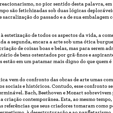
reacionarismo, no pior sentido desta palavra, em
po são fetichizadas sob duas lógicas deplorávei
e sacralização do passado e a de sua embalagem 
 à estetização de todos os aspectos da vida, a com
ida a segunda, encara a arte sob uma ótica burgu
criação de coisas boas e belas, mas para serem a
ário de bens ostentados por grã-finos e aspirant
es estão em um patamar mais digno do que quem é
ística vem do confronto das obras de arte umas com
s sociais e históricos. Contudo, esse confronto se
nterminável. Bach, Beethoven e Mozart sobrevivem
 a criação contemporânea. Esta, ao mesmo tempo,
s referências que seus criadores tomaram como p
hermetismo, à desestruturação e ao panfletarismo,