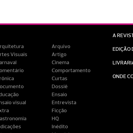
A REVIS
rquitetura
Arquivo
EDIÇÃO 
rtes Visuais
Artigo
arnaval
Cinema
LIVRARI
omentário
Comportamento
ONDE C
rônica
Curtas
ocumento
Dossiê
ducação
Ensaio
nsaio visual
Entrevista
xtra
Ficção
astronomia
HQ
ndicações
Inédito