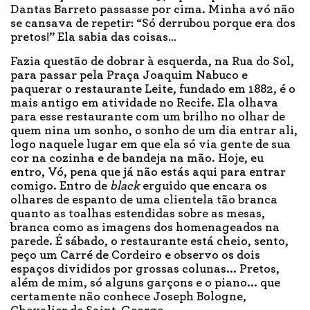
Dantas Barreto passasse por cima. Minha avó não
se cansava de repetir: “Só derrubou porque era dos
pretos!” Ela sabia das coisas…
Fazia questão de dobrar à esquerda, na Rua do Sol,
para passar pela Praça Joaquim Nabuco e
paquerar o restaurante Leite, fundado em 1882, é o
mais antigo em atividade no Recife. Ela olhava
para esse restaurante com um brilho no olhar de
quem nina um sonho, o sonho de um dia entrar ali,
logo naquele lugar em que ela só via gente de sua
cor na cozinha e de bandeja na mão. Hoje, eu
entro, Vó, pena que já não estás aqui para entrar
comigo. Entro de
black
erguido que encara os
olhares de espanto de uma clientela tão branca
quanto as toalhas estendidas sobre as mesas,
branca como as imagens dos homenageados na
parede. É sábado, o restaurante está cheio, sento,
peço um Carré de Cordeiro e observo os dois
espaços divididos por grossas colunas... Pretos,
além de mim, só alguns garçons e o piano... que
certamente não conhece Joseph Bologne,