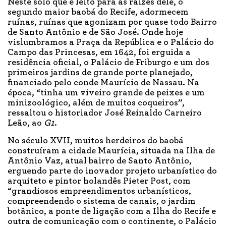
Neste solo que é leito para as raízes dele, o
segundo maior baobá do Recife, adormecem
ruínas, ruínas que agonizam por quase todo Bairro
de Santo Antônio e de São José. Onde hoje
vislumbramos a Praça da República e o Palácio do
Campo das Princesas, em 1642, foi erguida a
residência oficial, o Palácio de Friburgo e um dos
primeiros jardins de grande porte planejado,
financiado pelo conde Maurício de Nassau. Na
época, “tinha um viveiro grande de peixes e um
minizoológico, além de muitos coqueiros”,
ressaltou o historiador José Reinaldo Carneiro
Leão, ao
G1
.
No século XVII, muitos herdeiros do baobá
construíram a cidade Maurícia, situada na Ilha de
Antônio Vaz, atual bairro de Santo Antônio,
erguendo parte do inovador projeto urbanístico do
arquiteto e pintor holandês Pieter Post, com
“grandiosos empreendimentos urbanísticos,
compreendendo o sistema de canais, o jardim
botânico, a ponte de ligação com a Ilha do Recife e
outra de comunicação com o continente, o Palácio