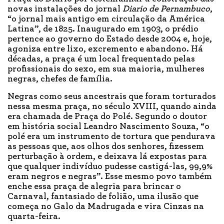
novas instalações do jornal
Diario de Pernambuco
,
“o jornal mais antigo em circulação da América
Latina”, de 1825. Inaugurado em 1903, o prédio
pertence ao governo do Estado desde 2004 e, hoje,
agoniza entre lixo, excremento e abandono. Há
décadas, a praça é um local frequentado pelas
profissionais do sexo, em sua maioria, mulheres
negras, chefes de família.
Negras como seus ancestrais que foram torturados
nessa mesma praça, no século XVIII, quando ainda
era chamada de Praça do Polé. Segundo o doutor
em história social Leandro Nascimento Souza, “o
polé era um instrumento de tortura que pendurava
as pessoas que, aos olhos dos senhores, fizessem
perturbação à ordem, e deixava lá expostas para
que qualquer indivíduo pudesse castigá-las, 99,9%
eram negros e negras”. Esse mesmo povo também
enche essa praça de alegria para brincar o
Carnaval, fantasiado de folião, uma ilusão que
começa no Galo da Madrugada e vira Cinzas na
quarta-feira.