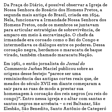
Da Praça do Diário, é possível observar a Igreja de
Nossa Senhora do Rosário dos Homens Pretos, a
segunda mais antiga do Brasil, criada em 1654.
Nela, funcionava a Irmandade Nossa Senhora dos
Homens Pretos, onde os membros se juntavam
para articular estratégias de sobrevivência, de
amparo em meio à escravização. O chefe da
irmandade era coroado como o Rei do Congo e
intermediava os diálogos entre os poderes. Dessa
coroação negra, herdamos o maracatu de baque
virado, também chamado maracatu Nação.
Em 1961, o então jornalista do
Jornal do
Commercio
Jarbas Maciel publicou sobre as
origens desse festejo: “parece ser uma
reminiscência das antigas cortes reais que, de
meados do século XVII em diante começaram a
sair para as ruas de modo a prestar sua
homenagem à coroação dos reis negros (ou reis do
congo)”. Entro nessa igreja e o altar com santas e
santos negros me arrebata – o rei Baltazar, São
Elesbão, São Benedito, Santo Antônio de Categeró