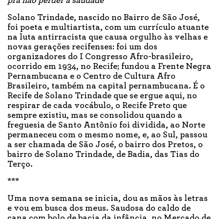
pra não perder a saudade
Solano Trindade, nascido no Bairro de São José,
foi poeta e multiartista, com um currículo atuante
na luta antirracista que causa orgulho às velhas e
novas gerações recifenses: foi um dos
organizadores do I Congresso Afro-brasileiro,
ocorrido em 1934, no Recife; fundou a Frente Negra
Pernambucana e o Centro de Cultura Afro
Brasileiro, também na capital pernambucana. É o
Recife de Solano Trindade que se ergue aqui, no
respirar de cada vocábulo, o Recife Preto que
sempre existiu, mas se consolidou quando a
freguesia de Santo Antônio foi dividida, ao Norte
permaneceu com o mesmo nome, e, ao Sul, passou
a ser chamada de São José, o bairro dos Pretos, o
bairro de Solano Trindade, de Badia, das Tias do
Terço.
***
Uma nova semana se inicia, dou as mãos às letras
e vou em busca dos meus. Saudosa do caldo de
cana com bolo de bacia da infância, no Mercado de