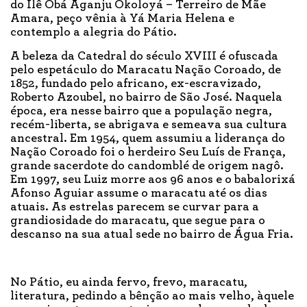
do Ilê Obá Aganju Okoloyá – Terreiro de Mãe
Amara, peço vênia à Yá Maria Helena e
contemplo a alegria do Pátio.
A beleza da Catedral do século XVIII é ofuscada
pelo espetáculo do Maracatu Nação Coroado, de
1852, fundado pelo africano, ex-escravizado,
Roberto Azoubel, no bairro de São José. Naquela
época, era nesse bairro que a população negra,
recém-liberta, se abrigava e semeava sua cultura
ancestral. Em 1954, quem assumiu a liderança do
Nação Coroado foi o herdeiro Seu Luís de França,
grande sacerdote do candomblé de origem nagô.
Em 1997, seu Luiz morre aos 96 anos e o babalorixá
Afonso Aguiar assume o maracatu até os dias
atuais. As estrelas parecem se curvar para a
grandiosidade do maracatu, que segue para o
descanso na sua atual sede no bairro de Água Fria.
No Pátio, eu ainda fervo, frevo, maracatu,
literatura, pedindo a bênção ao mais velho, àquele