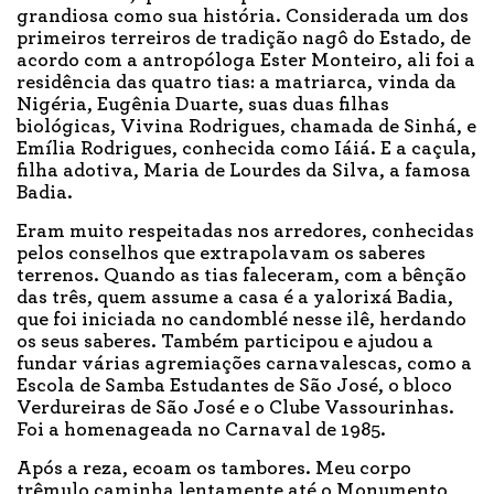
grandiosa como sua história. Considerada um dos
primeiros terreiros de tradição nagô do Estado, de
acordo com a antropóloga Ester Monteiro, ali foi a
residência das quatro tias: a matriarca, vinda da
Nigéria, Eugênia Duarte, suas duas filhas
biológicas, Vivina Rodrigues, chamada de Sinhá, e
Emília Rodrigues, conhecida como Iáiá. E a caçula,
filha adotiva, Maria de Lourdes da Silva, a famosa
Badia.
Eram muito respeitadas nos arredores, conhecidas
pelos conselhos que extrapolavam os saberes
terrenos. Quando as tias faleceram, com a bênção
das três, quem assume a casa é a yalorixá Badia,
que foi iniciada no candomblé nesse ilê, herdando
os seus saberes. Também participou e ajudou a
fundar várias agremiações carnavalescas, como a
Escola de Samba Estudantes de São José, o bloco
Verdureiras de São José e o Clube Vassourinhas.
Foi a homenageada no Carnaval de 1985.
Após a reza, ecoam os tambores. Meu corpo
trêmulo caminha lentamente até o Monumento