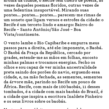
aroma da cidade, o Recife tem cheiro de poesia, às
vezes daqueles poemas floridos, outras vezes de
uma fedentina insuportável. Mirando suas
pontes... pontes... pontes... parecem-me rimas de
um soneto que ligam versos e estrofes da cidade: o
Recife é um terceto lindo e amargo: Bairro do
Recife – Santo Antônio/São José – Boa
Vista/continente.
O vento lambe o Rio Capibaribe e empurra meus
passos para a direita, até ele: imponente, o Baobá.
O Baobá da Praça da República, cercado por
grades, estende-me as mãos em folhas, encosto
minhas palmas e trocamos energias. Fecho os
olhos e sou capaz de ver minha ancestralidade
preta saindo dos porões do navio, erguendo essa
cidade, e, na mão fechada, as sementes, sementes
da árvore mãe, parindo no Recife um pouco de
África. Recife, com mais de 100 baobás, 11 desses
tombados, é a cidade com mais baobás do Brasil, é
a cidade que inspira a escritora Inaldete Pinheiro
e os seus livros sobre os baobás.