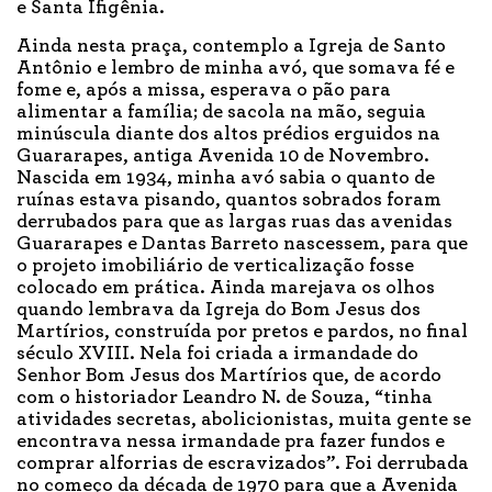
e Santa Ifigênia.
Ainda nesta praça, contemplo a Igreja de Santo
Antônio e lembro de minha avó, que somava fé e
fome e, após a missa, esperava o pão para
alimentar a família; de sacola na mão, seguia
minúscula diante dos altos prédios erguidos na
Guararapes, antiga Avenida 10 de Novembro.
Nascida em 1934, minha avó sabia o quanto de
ruínas estava pisando, quantos sobrados foram
derrubados para que as largas ruas das avenidas
Guararapes e Dantas Barreto nascessem, para que
o projeto imobiliário de verticalização fosse
colocado em prática. Ainda marejava os olhos
quando lembrava da Igreja do Bom Jesus dos
Martírios, construída por pretos e pardos, no final
século XVIII. Nela foi criada a irmandade do
Senhor Bom Jesus dos Martírios que, de acordo
com o historiador Leandro N. de Souza, “tinha
atividades secretas, abolicionistas, muita gente se
encontrava nessa irmandade pra fazer fundos e
comprar alforrias de escravizados”. Foi derrubada
no começo da década de 1970 para que a Avenida