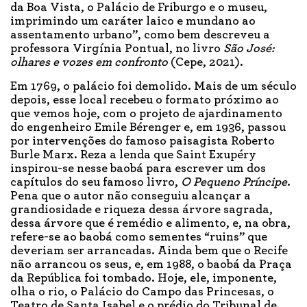
da Boa Vista, o Palácio de Friburgo e o museu,
imprimindo um caráter laico e mundano ao
assentamento urbano”, como bem descreveu a
professora Virgínia Pontual, no livro
São José:
olhares e vozes em confronto
(Cepe, 2021).
Em 1769, o palácio foi demolido. Mais de um século
depois, esse local recebeu o formato próximo ao
que vemos hoje, com o projeto de ajardinamento
do engenheiro Emile Bérenger e, em 1936, passou
por intervenções do famoso paisagista Roberto
Burle Marx. Reza a lenda que Saint Exupéry
inspirou-se nesse baobá para escrever um dos
capítulos do seu famoso livro,
O Pequeno Príncipe
.
Pena que o autor não conseguiu alcançar a
grandiosidade e riqueza dessa árvore sagrada,
dessa árvore que é remédio e alimento, e, na obra,
refere-se ao baobá como sementes “ruins” que
deveriam ser arrancadas. Ainda bem que o Recife
não arrancou os seus, e, em 1988, o baobá da Praça
da República foi tombado. Hoje, ele, imponente,
olha o rio, o Palácio do Campo das Princesas, o
Teatro de Santa Isabel e o prédio do Tribunal de