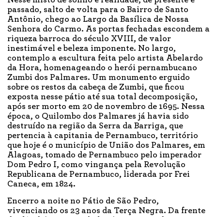
Nesse misto de sonho e realidade, de presente e
passado, salto de volta para o Bairro de Santo
Antônio, chego ao Largo da Basílica de Nossa
Senhora do Carmo. As portas fechadas escondem a
riqueza barroca do século XVIII, de valor
inestimável e beleza imponente. No largo,
contemplo a escultura feita pelo artista Abelardo
da Hora, homenageando o herói pernambucano
Zumbi dos Palmares. Um monumento erguido
sobre os restos da cabeça de Zumbi, que ficou
exposta nesse pátio até sua total decomposição,
após ser morto em 20 de novembro de 1695. Nessa
época, o Quilombo dos Palmares já havia sido
destruído na região da Serra da Barriga, que
pertencia à capitania de Pernambuco, território
que hoje é o município de União dos Palmares, em
Alagoas, tomado de Pernambuco pelo imperador
Dom Pedro I, como vingança pela Revolução
Republicana de Pernambuco, liderada por Frei
Caneca, em 1824.
Encerro a noite no Pátio de São Pedro,
vivenciando os 23 anos da Terça Negra. Da frente