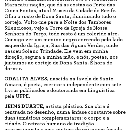
Maracatu-nação, que dá as costas ao Forte das
Cinco Pontas, atual Museu da Cidade do Recife.
Olho o rosto de Dona Santa, iluminando todo o
cortejo. Volto-me para a Noite dos Tambores
Silenciosos, vejo a Torre da Igreja de Nossa
Senhora do Terço, todo resto é um colorido afro.
Consigo ver um menino negro correndo pelo lado
esquerdo da Igreja, Rua das Águas Verdes, onde
nasceu Solano Trindade. Ele vem em minha
direção, segura a minha mão, e nós, poetas, nos
juntamos ao cortejo de Dona Santa. É hora de
dormir.
ODALITA ALVES,
nascida na favela de Santo
Amaro, é poeta, escritora independente com sete
livros publicados e doutoranda em Linguística
pela UFPE.
JEIMS DUARTE,
artista plástico. Sua obra é
centrada no desenho, numa ênfase constante sobre
duas temáticas complementares: o corpo e a
cidade. O retrato humano de tradição
expressionista e uma pintura de paisagem focada