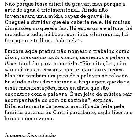
Não porque fosse difícil de gravar, mas porque a
arte de agda é tridimensional. Ainda não
inventaram uma mídia capaz de gravá-la.
Cheguei a duvidar que ela caberia nele. Há muitas
dimensões no que ela faz. Há espessura e altura, há
melodia e lodo, há bocas sorrindo e harmonia, há
ferrugem e trilhos. Tudo nela”.
Embora agda prefira não nomear o trabalho como
disco, mas como
carta sonora
, usaremos a palavra
disco
também para nomeá-lo. “São citações, não
são músicas necessariamente, não são canções.
Elas são também um jeito de a palavra se colocar.
Eu ainda estou descobrindo a linguagem que dar a
essas manifestações, mas eu diria que são
encontros com a palavra. É um jeito da música sair
acompanhada do som ou sozinha”, explica.
Diferentemente da poesia metrificada feita pela
família paterna no Cariri paraibano, agda liberta e
brinca com o verso.
Imagem: Reprodução