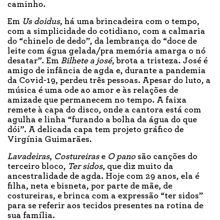
caminho.
Em
Us doidus
, há uma brincadeira com o tempo,
com a simplicidade do cotidiano, com a calmaria
do “chinelo de dedo”, da lembrança do “doce de
leite com água gelada/pra memória amarga o nó
desatar”. Em
Bilhete a josé
, brota a tristeza. José é
amigo de infância de agda e, durante a pandemia
da Covid-19, perdeu três pessoas. Apesar do luto, a
música é uma ode ao amor e às relações de
amizade que permanecem no tempo. A faixa
remete à capa do disco, onde a cantora está com
agulha e linha “furando a bolha da água do que
dói”. A delicada capa tem projeto gráfico de
Virgínia Guimarães.
Lavadeiras
,
Costureiras
e
O pano
são canções do
terceiro bloco,
Ter sidos
, que diz muito da
ancestralidade de agda. Hoje com 29 anos, ela é
filha, neta e bisneta, por parte de mãe, de
costureiras, e brinca com a expressão “ter sidos”
para se referir aos tecidos presentes na rotina de
sua família.