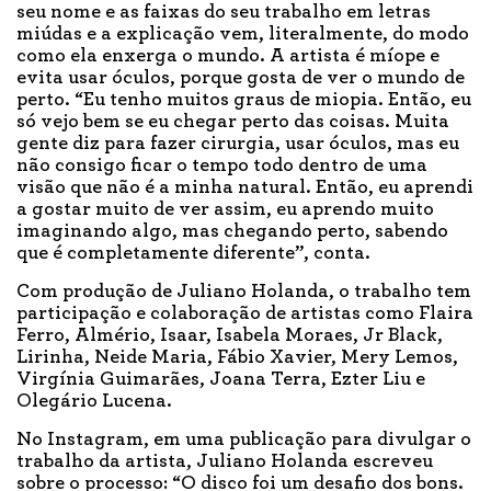
seu nome e as faixas do seu trabalho em letras
miúdas e a explicação vem, literalmente, do modo
como ela enxerga o mundo. A artista é míope e
evita usar óculos, porque gosta de ver o mundo de
perto. “Eu tenho muitos graus de miopia. Então, eu
só vejo bem se eu chegar perto das coisas. Muita
gente diz para fazer cirurgia, usar óculos, mas eu
não consigo ficar o tempo todo dentro de uma
visão que não é a minha natural. Então, eu aprendi
a gostar muito de ver assim, eu aprendo muito
imaginando algo, mas chegando perto, sabendo
que é completamente diferente”, conta.
Com produção de Juliano Holanda, o trabalho tem
participação e colaboração de artistas como Flaira
Ferro, Almério, Isaar, Isabela Moraes, Jr Black,
Lirinha, Neide Maria, Fábio Xavier, Mery Lemos,
Virgínia Guimarães, Joana Terra, Ezter Liu e
Olegário Lucena.
No Instagram, em uma publicação para divulgar o
trabalho da artista, Juliano Holanda escreveu
sobre o processo: “O disco foi um desafio dos bons.