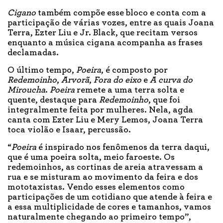
Cigano
também compõe esse bloco e conta com a
participação de várias vozes, entre as quais Joana
Terra, Ezter Liu e Jr. Black, que recitam versos
enquanto a música cigana acompanha as frases
declamadas.
O último tempo,
Poeira
, é composto por
Redemoinho
,
Arvorã
,
Fora do eixo
e
A curva do
Miroucha
.
Poeira
remete a uma terra solta e
quente, destaque para
Redemoinho
, que foi
integralmente feita por mulheres. Nela, agda
canta com Ezter Liu e Mery Lemos, Joana Terra
toca violão e Isaar, percussão.
“
Poeira
é inspirado nos fenômenos da terra daqui,
que é uma poeira solta, meio faroeste. Os
redemoinhos, as cortinas de areia atravessam a
rua e se misturam ao movimento da feira e dos
mototaxistas. Vendo esses elementos como
participações de um cotidiano que atende à feira e
a essa multiplicidade de cores e tamanhos, vamos
naturalmente chegando ao primeiro tempo”,