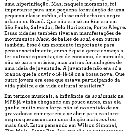
uma hiperinflação. Mas, naquele momento, foi
importante para uma pequena formulação de uma
pequena classe média, classe média-baixa negra
urbana no Brasil. Que não era só no Rio: era em
São Paulo, Salvador, Belo Horizonte, Porto Alegre.
Essas cidades também tiveram manifestações de
movimentos
black
, de bailes de
soul
, e em outras
também. Esse é um momento importante para
pensar socialmente, como é que a gente começa a
ter outras segmentações de consumo, de mercado,
não só para a música, mas outras formulações de
uma ideia de juventude. A juventude não era só a
branca que ia ouvir o iê-iê-iê ou a bossa nova. Que
outro jovem era esse que estava participando da
vida pública e da vida cultural brasileira?
Em termos musicais, a influência da
soul music
na
MPB já vinha chegando um pouco antes, mas ela
ganha muito mais força não só no sentido de as
gravadoras começarem a se abrir para cantores
negros que assumiam uma dicção mais
soul
ou
mais
funk.
Estou pensando em Wilson Simonal,