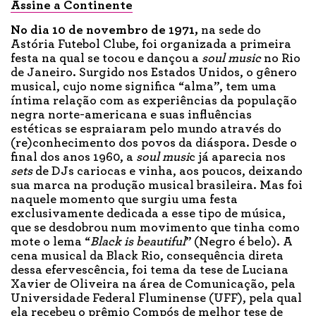
Assine a Continente
No dia 10 de novembro de 1971,
na sede do
Astória Futebol Clube, foi organizada a primeira
festa na qual se tocou e dançou a
soul music
no Rio
de Janeiro. Surgido nos Estados Unidos, o gênero
musical, cujo nome significa “alma”, tem uma
íntima relação com as experiências da população
negra norte-americana e suas influências
estéticas se espraiaram pelo mundo através do
(re)conhecimento dos povos da diáspora. Desde o
final dos anos 1960, a
soul musi
c já aparecia nos
sets
de DJs cariocas e vinha, aos poucos, deixando
sua marca na produção musical brasileira. Mas foi
naquele momento que surgiu uma festa
exclusivamente dedicada a esse tipo de música,
que se desdobrou num movimento que tinha como
mote o lema “
Black is beautiful
” (Negro é belo). A
cena musical da Black Rio, consequência direta
dessa efervescência, foi tema da tese de Luciana
Xavier de Oliveira na área de Comunicação, pela
Universidade Federal Fluminense (UFF), pela qual
ela recebeu o prêmio Compós de melhor tese de