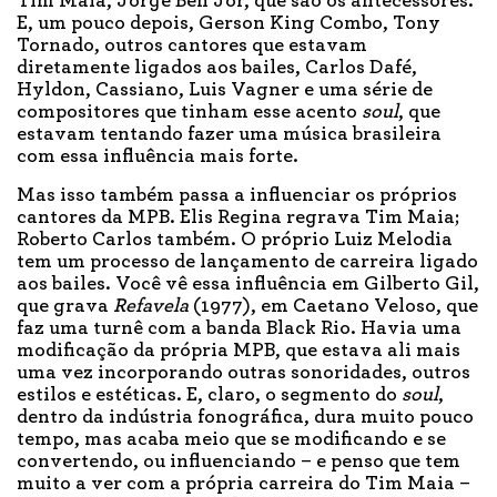
Tim Maia, Jorge Ben Jor, que são os antecessores.
E, um pouco depois, Gerson King Combo, Tony
Tornado, outros cantores que estavam
diretamente ligados aos bailes, Carlos Dafé,
Hyldon, Cassiano, Luis Vagner e uma série de
compositores que tinham esse acento
soul
, que
estavam tentando fazer uma música brasileira
com essa influência mais forte.
Mas isso também passa a influenciar os próprios
cantores da MPB. Elis Regina regrava Tim Maia;
Roberto Carlos também. O próprio Luiz Melodia
tem um processo de lançamento de carreira ligado
aos bailes. Você vê essa influência em Gilberto Gil,
que grava
Refavela
(1977), em Caetano Veloso, que
faz uma turnê com a banda Black Rio. Havia uma
modificação da própria MPB, que estava ali mais
uma vez incorporando outras sonoridades, outros
estilos e estéticas. E, claro, o segmento do
soul
,
dentro da indústria fonográfica, dura muito pouco
tempo, mas acaba meio que se modificando e se
convertendo, ou influenciando – e penso que tem
muito a ver com a própria carreira do Tim Maia –