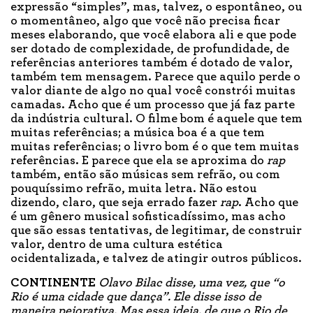
expressão “simples”, mas, talvez, o espontâneo, ou
o momentâneo, algo que você não precisa ficar
meses elaborando, que você elabora ali e que pode
ser dotado de complexidade, de profundidade, de
referências anteriores também é dotado de valor,
também tem mensagem. Parece que aquilo perde o
valor diante de algo no qual você constrói muitas
camadas. Acho que é um processo que já faz parte
da indústria cultural. O filme bom é aquele que tem
muitas referências; a música boa é a que tem
muitas referências; o livro bom é o que tem muitas
referências. E parece que ela se aproxima do
rap
também, então são músicas sem refrão, ou com
pouquíssimo refrão, muita letra. Não estou
dizendo, claro, que seja errado fazer
rap
. Acho que
é um gênero musical sofisticadíssimo, mas acho
que são essas tentativas, de legitimar, de construir
valor, dentro de uma cultura estética
ocidentalizada, e talvez de atingir outros públicos.
CONTINENTE
Olavo Bilac disse, uma vez, que “o
Rio é uma cidade que dança”. Ele disse isso de
maneira pejorativa. Mas essa ideia, de que o Rio de