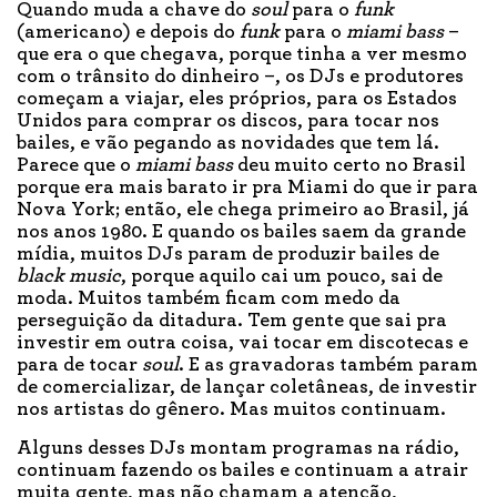
Quando muda a chave do
soul
para o
funk
(americano) e depois do
funk
para o
miami bass
–
que era o que chegava, porque tinha a ver mesmo
com o trânsito do dinheiro –, os DJs e produtores
começam a viajar, eles próprios, para os Estados
Unidos para comprar os discos, para tocar nos
bailes, e vão pegando as novidades que tem lá.
Parece que o
miami bass
deu muito certo no Brasil
porque era mais barato ir pra Miami do que ir para
Nova York; então, ele chega primeiro ao Brasil, já
nos anos 1980. E quando os bailes saem da grande
mídia, muitos DJs param de produzir bailes de
black music
, porque aquilo cai um pouco, sai de
moda. Muitos também ficam com medo da
perseguição da ditadura. Tem gente que sai pra
investir em outra coisa, vai tocar em discotecas e
para de tocar
soul
. E as gravadoras também param
de comercializar, de lançar coletâneas, de investir
nos artistas do gênero. Mas muitos continuam.
Alguns desses DJs montam programas na rádio,
continuam fazendo os bailes e continuam a atrair
muita gente, mas não chamam a atenção,