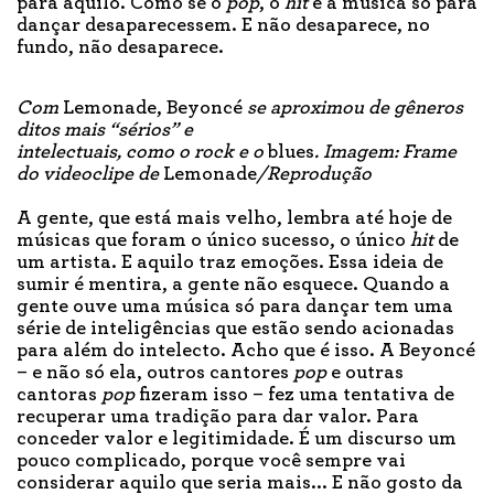
para aquilo. Como se o
pop
, o
hit
e a música só para
dançar desaparecessem. E não desaparece, no
fundo, não desaparece.
Com
Lemonade, Beyoncé
se aproximou de gêneros
ditos mais “sérios” e
intelectuais, como o rock e o
blues
.
Imagem: Frame
do videoclipe de
Lemonade
/Reprodução
A gente, que está mais velho, lembra até hoje de
músicas que foram o único sucesso, o único
hit
de
um artista. E aquilo traz emoções. Essa ideia de
sumir é mentira, a gente não esquece. Quando a
gente ouve uma música só para dançar tem uma
série de inteligências que estão sendo acionadas
para além do intelecto. Acho que é isso. A Beyoncé
– e não só ela, outros cantores
pop
e outras
cantoras
pop
fizeram isso – fez uma tentativa de
recuperar uma tradição para dar valor. Para
conceder valor e legitimidade. É um discurso um
pouco complicado, porque você sempre vai
considerar aquilo que seria mais... E não gosto da