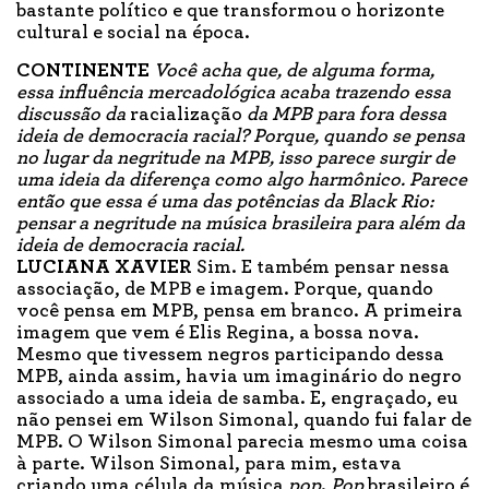
bastante político e que transformou o horizonte
cultural e social na época.
CONTINENTE
Você acha que, de alguma forma,
essa influência mercadológica acaba trazendo essa
discussão da
racialização
da MPB para fora dessa
ideia de democracia racial? Porque, quando se pensa
no lugar da negritude na MPB, isso parece surgir de
uma ideia da diferença como algo harmônico. Parece
então que essa é uma das potências da Black Rio:
pensar a negritude na música brasileira para além da
ideia de democracia racial.
LUCIANA XAVIER
Sim. E também pensar nessa
associação, de MPB e imagem. Porque, quando
você pensa em MPB, pensa em branco. A primeira
imagem que vem é Elis Regina, a bossa nova.
Mesmo que tivessem negros participando dessa
MPB, ainda assim, havia um imaginário do negro
associado a uma ideia de samba. E, engraçado, eu
não pensei em Wilson Simonal, quando fui falar de
MPB. O Wilson Simonal parecia mesmo uma coisa
à parte. Wilson Simonal, para mim, estava
criando uma célula da música
pop
.
Pop
brasileiro é