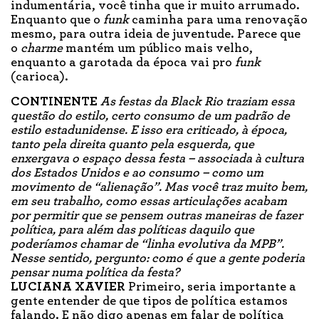
indumentária, você tinha que ir muito arrumado.
Enquanto que o
funk
caminha para uma renovação
mesmo, para outra ideia de juventude. Parece que
o
charme
mantém um público mais velho,
enquanto a garotada da época vai pro
funk
(carioca).
CONTINENTE
As festas da Black Rio traziam essa
questão do estilo, certo consumo de um padrão de
estilo estadunidense. E isso era criticado, à época,
tanto pela direita quanto pela esquerda, que
enxergava o espaço dessa festa – associada à cultura
dos Estados Unidos e ao consumo – como um
movimento de “alienação”. Mas você traz muito bem,
em seu trabalho, como essas articulações acabam
por permitir que se pensem outras maneiras de fazer
política, para além das políticas daquilo que
poderíamos chamar de “linha evolutiva da MPB”.
Nesse sentido, pergunto: como é que a gente poderia
pensar numa política da festa?
LUCIANA XAVIER
Primeiro, seria importante a
gente entender de que tipos de política estamos
falando. E não digo apenas em falar de política