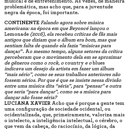
musical e de entretenimento. Às vezes, de maneira
problemática, mas acho que, para a juventude
negra da época, foi importante.
CONTINENTE
Falando agora sobre música
americana: na época em que Beyoncé lançou o
Lemonade
(2016), ela recebeu críticas de fãs mais
antigos que diziam que o álbum era bom, mas que
sentiam falta de quando ela fazia “músicas para
dan
çar”. A
o mesmo tempo, alguns setores da crítica
perceberam que o movimento dela em se aproximar
de gêneros como o rock, o
country
e o
blues
indicava um desejo da artista em fazer um álbum
“mais sério”, como se seus trabalhos anteriores não
fossem sérios. Por que é que se insiste nessa divisão
entre uma música dita “séria”, para “pensar” e outra
que seria “para dançar”, como se a música para
dançar não fosse séria?
LUCIANA XAVIER
Acho que é porque a gente tem
uma configuração de sociedade ocidental, ou
ocidentalizada, que, primeiramente, valoriza mais
o intelecto, a inteligência intelectual, o cérebro, o
que vem da cabeça, do raciocínio, da lógica, da