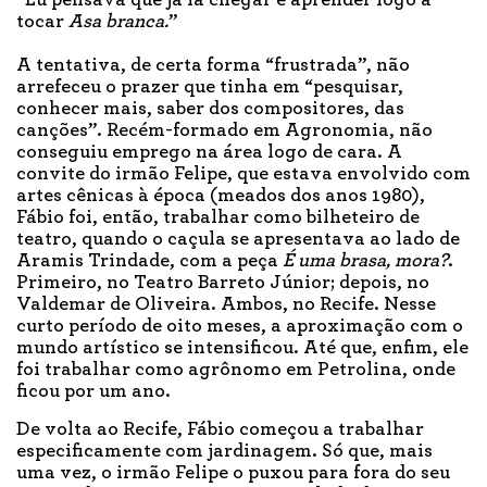
“Eu pensava que já ia chegar e aprender logo a
tocar
Asa branca.
”
A tentativa, de certa forma “frustrada”, não
arrefeceu o prazer que tinha em “pesquisar,
conhecer mais, saber dos compositores, das
canções”. Recém-formado em Agronomia, não
conseguiu emprego na área logo de cara. A
convite do irmão Felipe, que estava envolvido com
artes cênicas à época (meados dos anos 1980),
Fábio foi, então, trabalhar como bilheteiro de
teatro, quando o caçula se apresentava ao lado de
Aramis Trindade, com a peça
É uma brasa, mora?
.
Primeiro, no Teatro Barreto Júnior; depois, no
Valdemar de Oliveira. Ambos, no Recife. Nesse
curto período de oito meses, a aproximação com o
mundo artístico se intensificou. Até que, enfim, ele
foi trabalhar como agrônomo em Petrolina, onde
ficou por um ano.
De volta ao Recife, Fábio começou a trabalhar
especificamente com jardinagem. Só que, mais
uma vez, o irmão Felipe o puxou para fora do seu