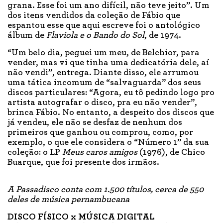
grana. Esse foi um ano difícil, não teve jeito”. Um
dos itens vendidos da coleção de Fábio que
espantou esse que aqui escreve foi o antológico
álbum de
Flaviola e o Bando do Sol
, de 1974.
“Um belo dia, peguei um meu, de Belchior, para
vender, mas vi que tinha uma dedicatória dele, aí
não vendi”, entrega. Diante disso, ele arrumou
uma tática incomum de “salvaguarda” dos seus
discos particulares: “Agora, eu tô pedindo logo pro
artista autografar o disco, pra eu não vender”,
brinca Fábio. No entanto, a despeito dos discos que
já vendeu, ele não se desfaz de nenhum dos
primeiros que ganhou ou comprou, como, por
exemplo, o que ele considera o “Número 1” da sua
coleção: o LP
Meus caros amigos
(1976), de Chico
Buarque, que foi presente dos irmãos.
A Passadisco conta com 1.500 títulos, cerca de 550
deles de música pernambucana
DISCO FÍSICO x MÚSICA DIGITAL