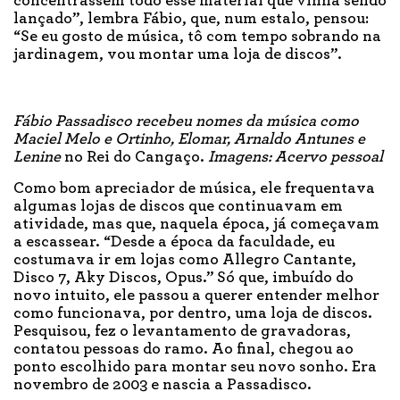
concentrassem todo esse material que vinha sendo
lançado”, lembra Fábio, que, num estalo, pensou:
“Se eu gosto de música, tô com tempo sobrando na
jardinagem, vou montar uma loja de discos”.
Fábio Passadisco recebeu nomes da música como
Maciel Melo e Ortinho, Elomar, Arnaldo Antunes e
Lenine
no Rei do Cangaço.
Imagens: Acervo pessoal
Como bom apreciador de música, ele frequentava
algumas lojas de discos que continuavam em
atividade, mas que, naquela época, já começavam
a escassear. “Desde a época da faculdade, eu
costumava ir em lojas como Allegro Cantante,
Disco 7, Aky Discos, Opus.” Só que, imbuído do
novo intuito, ele passou a querer entender melhor
como funcionava, por dentro, uma loja de discos.
Pesquisou, fez o levantamento de gravadoras,
contatou pessoas do ramo. Ao final, chegou ao
ponto escolhido para montar seu novo sonho. Era
novembro de 2003 e nascia a Passadisco.