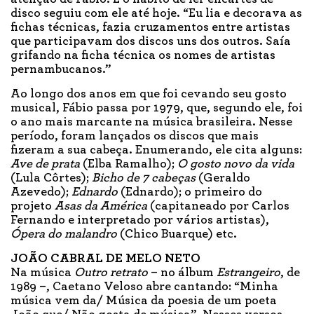
disco seguiu com ele até hoje. “Eu lia e decorava as
fichas técnicas, fazia cruzamentos entre artistas
que participavam dos discos uns dos outros. Saía
grifando na ficha técnica os nomes de artistas
pernambucanos.”
Ao longo dos anos em que foi cevando seu gosto
musical, Fábio passa por 1979, que, segundo ele, foi
o ano mais marcante na música brasileira. Nesse
período, foram lançados os discos que mais
fizeram a sua cabeça. Enumerando, ele cita alguns:
Ave de prata
(Elba Ramalho);
O gosto novo da vida
(Lula Côrtes);
Bicho de 7 cabeças
(Geraldo
Azevedo);
Ednardo
(Ednardo); o primeiro do
projeto
Asas da América
(capitaneado por Carlos
Fernando e interpretado por vários artistas),
Ópera do malandro
(Chico Buarque) etc.
JOÃO CABRAL DE MELO NETO
Na música
Outro retrato
– no álbum
Estrangeiro
, de
1989 –, Caetano Veloso abre cantando: “Minha
música vem da/ Música da poesia de um poeta