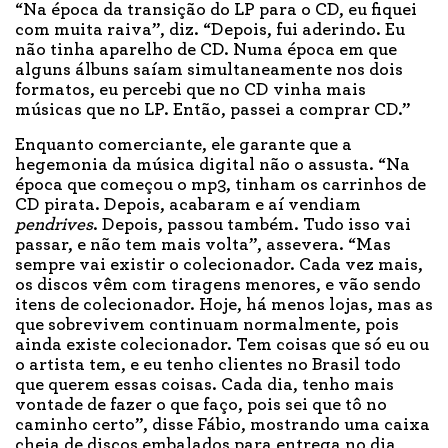
“Na época da transição do LP para o CD, eu fiquei
com muita raiva”, diz. “Depois, fui aderindo. Eu
não tinha aparelho de CD. Numa época em que
alguns álbuns saíam simultaneamente nos dois
formatos, eu percebi que no CD vinha mais
músicas que no LP. Então, passei a comprar CD.”
Enquanto comerciante, ele garante que a
hegemonia da música digital não o assusta. “Na
época que começou o mp3, tinham os carrinhos de
CD pirata. Depois, acabaram e aí vendiam
pendrives
. Depois, passou também. Tudo isso vai
passar, e não tem mais volta”, assevera. “Mas
sempre vai existir o colecionador. Cada vez mais,
os discos vêm com tiragens menores, e vão sendo
itens de colecionador. Hoje, há menos lojas, mas as
que sobrevivem continuam normalmente, pois
ainda existe colecionador. Tem coisas que só eu ou
o artista tem, e eu tenho clientes no Brasil todo
que querem essas coisas. Cada dia, tenho mais
vontade de fazer o que faço, pois sei que tô no
caminho certo”, disse Fábio, mostrando uma caixa
cheia de discos embalados para entrega no dia