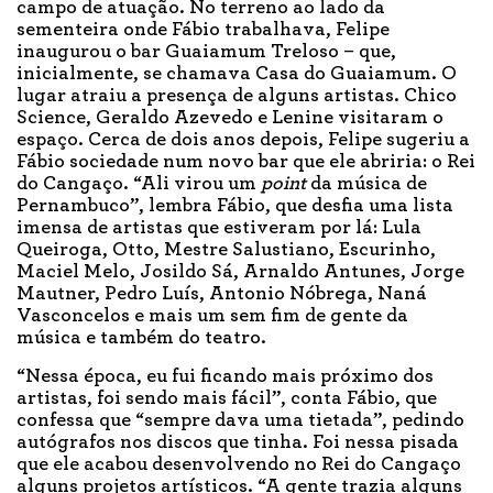
campo de atuação. No terreno ao lado da
sementeira onde Fábio trabalhava, Felipe
inaugurou o bar Guaiamum Treloso – que,
inicialmente, se chamava Casa do Guaiamum. O
lugar atraiu a presença de alguns artistas. Chico
Science, Geraldo Azevedo e Lenine visitaram o
espaço. Cerca de dois anos depois, Felipe sugeriu a
Fábio sociedade num novo bar que ele abriria: o Rei
do Cangaço. “Ali virou um
point
da música de
Pernambuco”, lembra Fábio, que desfia uma lista
imensa de artistas que estiveram por lá: Lula
Queiroga, Otto, Mestre Salustiano, Escurinho,
Maciel Melo, Josildo Sá, Arnaldo Antunes, Jorge
Mautner, Pedro Luís, Antonio Nóbrega, Naná
Vasconcelos e mais um sem fim de gente da
música e também do teatro.
“Nessa época, eu fui ficando mais próximo dos
artistas, foi sendo mais fácil”, conta Fábio, que
confessa que “sempre dava uma tietada”, pedindo
autógrafos nos discos que tinha. Foi nessa pisada
que ele acabou desenvolvendo no Rei do Cangaço
alguns projetos artísticos. “A gente trazia alguns