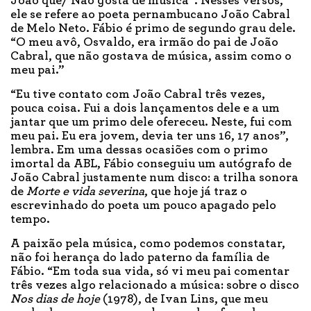
João que/ Não gosta de música”. Nesses versos,
ele se refere ao poeta pernambucano João Cabral
de Melo Neto. Fábio é primo de segundo grau dele.
“O meu avô, Osvaldo, era irmão do pai de João
Cabral, que não gostava de música, assim como o
meu pai.”
“Eu tive contato com João Cabral três vezes,
pouca coisa. Fui a dois lançamentos dele e a um
jantar que um primo dele ofereceu. Neste, fui com
meu pai. Eu era jovem, devia ter uns 16, 17 anos”,
lembra. Em uma dessas ocasiões com o primo
imortal da ABL, Fábio conseguiu um autógrafo de
João Cabral justamente num disco: a trilha sonora
de
Morte e vida severina
, que hoje já traz o
escrevinhado do poeta um pouco apagado pelo
tempo.
A paixão pela música, como podemos constatar,
não foi herança do lado paterno da família de
Fábio. “Em toda sua vida, só vi meu pai comentar
três vezes algo relacionado a música: sobre o disco
Nos dias de hoje
(1978), de Ivan Lins, que meu