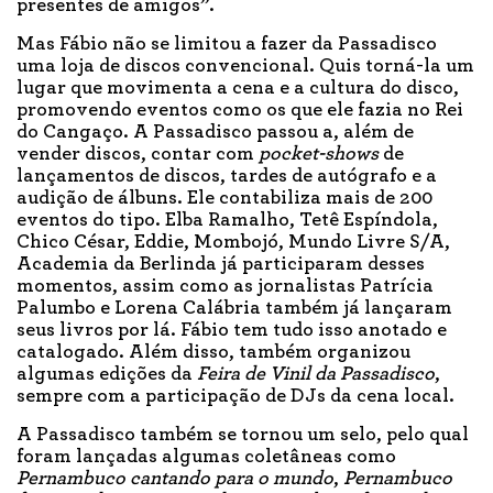
presentes de amigos”.
Mas Fábio não se limitou a fazer da Passadisco
uma loja de discos convencional. Quis torná-la um
lugar que movimenta a cena e a cultura do disco,
promovendo eventos como os que ele fazia no Rei
do Cangaço. A Passadisco passou a, além de
vender discos, contar com
pocket-shows
de
lançamentos de discos, tardes de autógrafo e a
audição de álbuns. Ele contabiliza mais de 200
eventos do tipo. Elba Ramalho, Tetê Espíndola,
Chico César, Eddie, Mombojó, Mundo Livre S/A,
Academia da Berlinda já participaram desses
momentos, assim como as jornalistas Patrícia
Palumbo e Lorena Calábria também já lançaram
seus livros por lá. Fábio tem tudo isso anotado e
catalogado. Além disso, também organizou
algumas edições da
Feira de Vinil da Passadisco
,
sempre com a participação de DJs da cena local.
A Passadisco também se tornou um selo, pelo qual
foram lançadas algumas coletâneas como
Pernambuco cantando para o mundo
,
Pernambuco