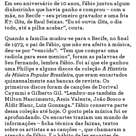
Em seu aniversário de 10 anos, Fábio juntou algum
dinheirinho que havia ganho e comprou – com a
mãe, no Recife – seu primeiro gravador e uma fita
K7:
Gita
, de Raul Seixas. “Eu só ouvia
Gita
, o dia
todo, até a pilha acabar”, conta.
Quando a família mudou-se para o Recife, no final
de 1973, o pai de Fábio, que não era afeito à música,
deu-se por “vencido”: “Tem que comprar uma
radiola para esse menino”, foram as palavras de
Seu Fernando, lembra Fábio. Foi aí que ele ganhou
uma Philips e alguns discos da coleção
A História
da Música Popular Brasileira,
que eram encartados
quinzenalmente nas bancas de revista. Os
primeiros discos foram de canções de Dorival
Caymmi e Gilberto Gil. “Lembro-me também de
Milton Nascimento, Assis Valente, João Bosco e
Aldir Blanc, Luiz Gonzaga.” Fábio conserva parte
dessa coleção até hoje. O gosto pela música foi se
aprofundando. Os encartes traziam um mundo de
informações – ficha técnica das faixas, textos
sobre os artistas e as canções –, que chamaram a
atenção de Fábio. E o hábito de ler encartes de