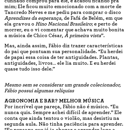
cunhado comprou para ele, e acabou ficando pra
mim; Ele ficou muito emocionado com a morte de
Tancredo Neves e me pediu para comprar o disco
Aprendizes da esperança
, de Fafá de Belém, em que
ela gravou o
Hino Nacional Brasileiro
; e perto de
morrer, eu o vi comentar que achava muito bonita
a música de Chico César,
À primeira vista
”.
Mas, ainda assim, Fábio diz trazer características
do pai que pontuam sua personalidade. “Eu herdei
de papai essa coisa de ter antiguidades. Plantas,
antiguidades, livros… ele lia muito. E eu herdei
quase tudo isso dele.”
Mesmo sem se considerar um grande colecionador,
Fábio possui algumas relíquias
AGRONOMIA E BAR? MELHOR MÚSICA
Por incrível que pareça, Fábio não é músico. “Eu
nunca quis. Sempre achei difícil de aprender.” Ele
conta que ainda tentou o violão, mas desistiu na
segunda aula. Não tinha paciência para aprender.