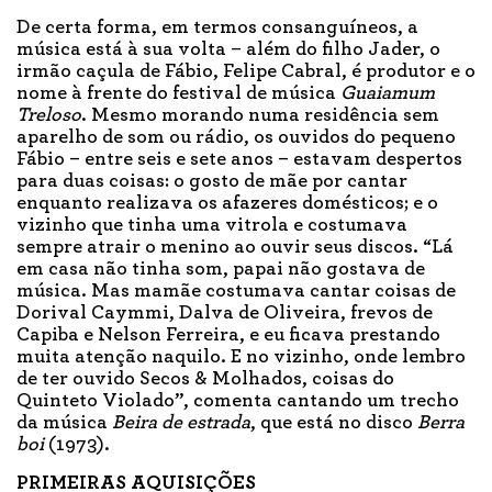
De certa forma, em termos consanguíneos, a
música está à sua volta – além do filho Jader, o
irmão caçula de Fábio, Felipe Cabral, é produtor e o
nome à frente do festival de música
Guaiamum
Treloso
. Mesmo morando numa residência sem
aparelho de som ou rádio, os ouvidos do pequeno
Fábio – entre seis e sete anos – estavam despertos
para duas coisas: o gosto de mãe por cantar
enquanto realizava os afazeres domésticos; e o
vizinho que tinha uma vitrola e costumava
sempre atrair o menino ao ouvir seus discos. “Lá
em casa não tinha som, papai não gostava de
música. Mas mamãe costumava cantar coisas de
Dorival Caymmi, Dalva de Oliveira, frevos de
Capiba e Nelson Ferreira, e eu ficava prestando
muita atenção naquilo. E no vizinho, onde lembro
de ter ouvido Secos & Molhados, coisas do
Quinteto Violado”, comenta cantando um trecho
da música
Beira de estrada
, que está no disco
Berra
boi
(1973).
PRIMEIRAS AQUISIÇÕES