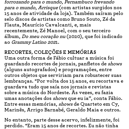
forrozando para o mundo
,
Pernambuco frevando
para o mundo
,
Arrisque
(com artistas surgidos nos
15 anos de atividade da loja). Também saíram pelo
selo discos de artistas como Bruno Souto, Zé da
Flauta, Maurício Cavalcanti, e, mais
recentemente, Zé Manoel, com o seu terceiro
álbum,
Do meu coração nu
(2020), que foi indicado
ao
Grammy Latino 202
1.
RECORTES, COLEÇÕES E MEMÓRIAS
Uma outra forma de Fábio cultuar a música foi
guardando recortes de jornais, panfletos de
shows
(alguns autografados) e programações, entre
outros objetos que serviriam para robustecer suas
lembranças. “Por volta dos 15 anos, eu recortava e
guardava tudo que saía nos jornais e revistas
sobre a música do Nordeste. Às vezes, eu fazia
umas anotações dos
shows
que eu ia”, conta Fábio.
Entre essas memórias,
shows
de Quarteto em Cy,
Marinês, Arrigo Barnabé, Geraldo Maia e outros.
No entanto, parte desse acervo, infelizmente, foi
perdido. “Eram 15 anos de recortes. Eu não tinha