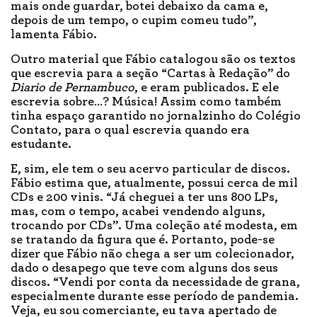
mais onde guardar, botei debaixo da cama e,
depois de um tempo, o cupim comeu tudo”,
lamenta Fábio.
Outro material que Fábio catalogou são os textos
que escrevia para a seção “Cartas à Redação” do
Diario de Pernambuco
, e eram publicados. E ele
escrevia sobre…? Música! Assim como também
tinha espaço garantido no jornalzinho do Colégio
Contato, para o qual escrevia quando era
estudante.
E, sim, ele tem o seu acervo particular de discos.
Fábio estima que, atualmente, possui cerca de mil
CDs e 200 vinis. “Já cheguei a ter uns 800 LPs,
mas, com o tempo, acabei vendendo alguns,
trocando por CDs”. Uma coleção até modesta, em
se tratando da figura que é. Portanto, pode-se
dizer que Fábio não chega a ser um colecionador,
dado o desapego que teve com alguns dos seus
discos. “Vendi por conta da necessidade de grana,
especialmente durante esse período de pandemia.
Veja, eu sou comerciante, eu tava apertado de