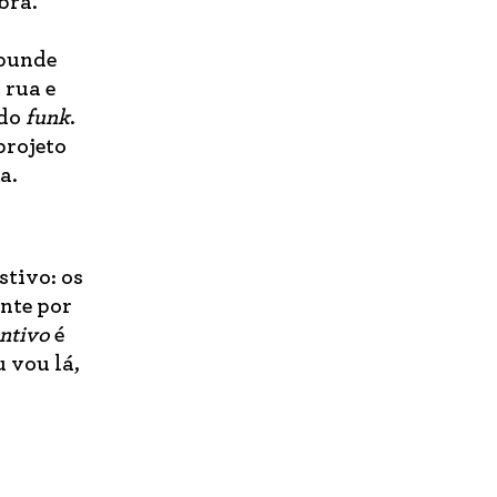
bra.
sbunde
rua e
ndo
funk
.
projeto
ca.
stivo: os
nte por
ntivo
é
u vou lá,