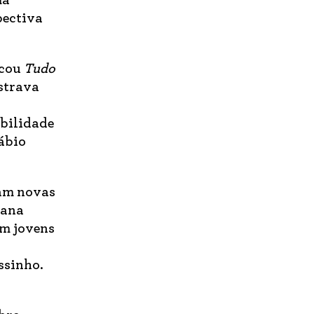
ma
pectiva
icou
Tudo
istrava
ibilidade
Fábio
ram novas
iana
om jovens
ssinho.