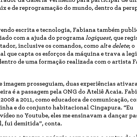
urador da Galeria Vermelho para participar de u
mix e de reprogramação do mundo, dentro da pers
endo escrita e tecnologia, Fabiana também publ
criado com a ajuda do programa
logiquest
, que reg
utador, inclusive os comandos, como
alt
e
delete
; o
al que capta os esforços da máquina e trava a leg
 dentro de uma formação realizada com o artista 
o e imagem prosseguiam, duas experiências ativa
eira é a passagem pela ONG do Ateliê Acaia. Fab
e 2008 a 2011, como educadora de comunicação, c
Linha e do conjunto habitacional Cingapura. “Eu
 vídeo no Youtube, eles me ensinavam a dançar pa
al, fui demitida”, conta.