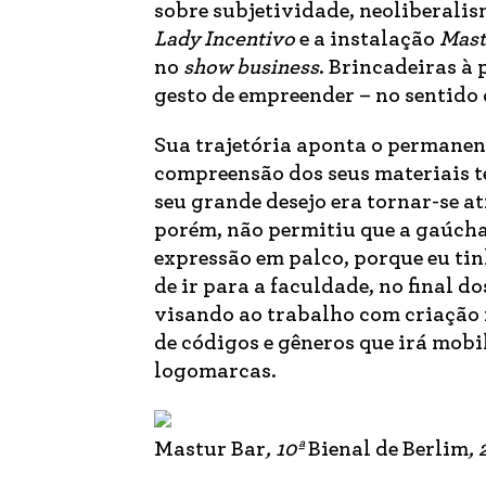
sobre subjetividade, neoliberali
Lady Incentivo
e a instalação
Mast
no
show business
. Brincadeiras à 
gesto de empreender – no sentido 
Sua trajetória aponta o permanent
compreensão dos seus materiais t
seu grande desejo era tornar-se at
porém, não permitiu que a gaúcha
expressão em palco, porque eu t
de ir para a faculdade, no final 
visando ao trabalho com criação n
de códigos e gêneros que irá mobi
logomarcas.
Mastur Bar
, 10ª
Bienal de Berlim
,