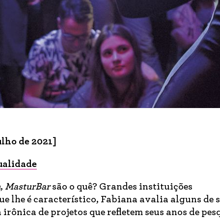
ulho de 2021]
ualidade
a
,
MasturBar
são o quê? Grandes instituições
 lhe é característico, Fabiana avalia alguns de 
 irônica de projetos que refletem seus anos de pes