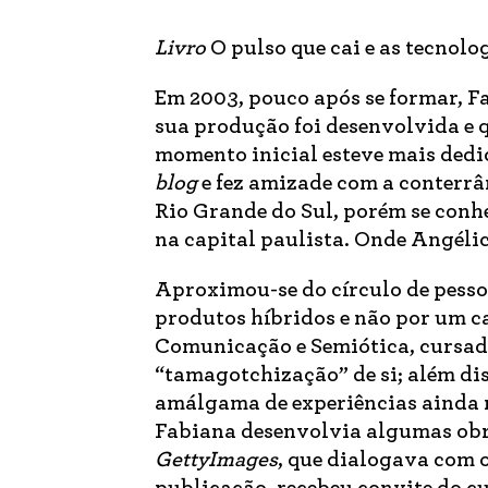
Livro
O pulso que cai e as tecnolo
Em 2003, pouco após se formar, F
sua produção foi desenvolvida e 
momento inicial esteve mais ded
blog
e fez amizade com a conterrâ
Rio Grande do Sul, porém se conhe
na capital paulista. Onde Angél
Aproximou-se do círculo de pess
produtos híbridos e não por um c
Comunicação e Semiótica, cursado
“tamagotchização” de si; além di
amálgama de experiências ainda 
Fabiana desenvolvia algumas obra
GettyImages
, que dialogava com 