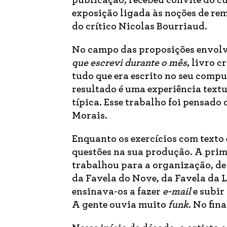
publicação, recebeu convite do c
exposição ligada às noções de re
do crítico Nicolas Bourriaud.
No campo das proposições envolv
que escrevi durante o mês
, livro 
tudo que era escrito no seu comp
resultado é uma experiência textu
típica. Esse trabalho foi pensado
Morais.
Enquanto os exercícios com text
questões na sua produção. A prim
trabalhou para a organização, d
da Favela do Nove, da Favela da 
ensinava-os a fazer
e-mail
e subir
A gente ouvia muito
funk
. No fin