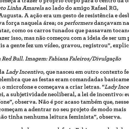
começa a trazer o próprio corpo para o centro da o
eto Linha Amarela
ao lado do amigo Rafael RG,
ugusta. A ação era um gesto de resistência e de
a força naquela área; os
performers
dançavam na 
untar, como os carros tunados que passavam toca
fazer isso, mas não começou com a ideia de ser um 
ois a gente fez um vídeo, gravou, registrou”, expli
 Red Bull. Imagem: Fabiana Faleiros/Divulgação
 da
Lady Incentivo
, que nasceu em outro contexto fe
elembra que as festas eram comandadas basicame
 o microfone e começava a criar letras. “
Lady Ince
ei, a subjetividade neoliberal, a lei de incentivo: e
ofone”, observa. Não é por acaso também que, nesse
começam a adentrar no seu projeto de modo mais
não tinha nenhuma leitura feminista”, observa.