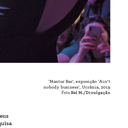
'Mastur Bar', exposição 'Ain’t
nobody business', Ucrânia, 2019
Foto
Bel M./Divulgação
seus
quisa