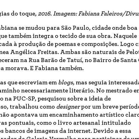
gias do toque
, 2016. Imagem: Fabiana Faleiros/Div
abiana se mudou para São Paulo, cidade onde boa 
que também integra o tecido de sua obra. Naquele
icada à produção de poemas e composições. Logo 
nea Angélica Freitas. Ambas são naturais de Pelo
ceram na Rua Barão de Tatuí, no Bairro de Santa 
ica morava. E Fabiana também.
oas que escreviam em
blogs
, mas seguia interessad
aminho necessariamente literário. No mestrado e
 na PUC-SP, pesquisou sobre a ideia de
sso, trabalhou como
designer
por um breve período
não apontava um encaminhamento artístico claro
s pontuais, como o livro artesanal intitulado
os bancos de imagens da internet. Devido a essa