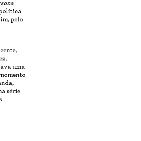
rsona
política
sim, pelo
cente,
ez,
ltava uma
o momento
anda,
a série
s