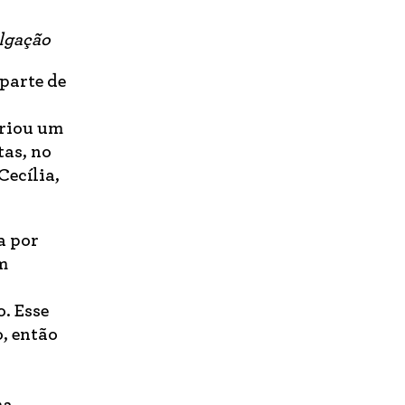
ulgação
parte de
criou um
tas, no
Cecília,
a por
m
. Esse
, então