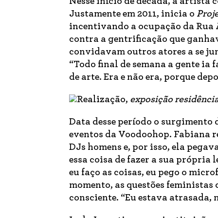
Nesse início de década, a artista 
Justamente em 2011, inicia o
Proj
incentivando a ocupação da Rua A
contra a gentrificação que ganhav
convidavam outros atores a se j
“Todo final de semana a gente ia 
de arte. Era e não era, porque dep
Realização,
exposição residência
Data desse período o surgimento
eventos da Voodoohop. Fabiana r
DJs homens e, por isso, ela pegava
essa coisa de fazer a sua própria l
eu faço as coisas, eu pego o micr
momento, as questões feministas 
consciente. “Eu estava atrasada, 