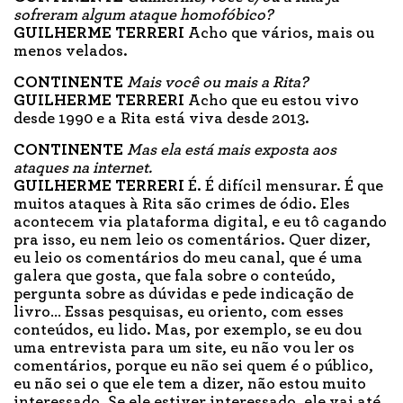
sofreram algum ataque homofóbico?
GUILHERME TERRERI
Acho que vários, mais ou
menos velados.
CONTINENTE
Mais você ou mais a Rita?
GUILHERME TERRERI
Acho que eu estou vivo
desde 1990 e a Rita está viva desde 2013.
CONTINENTE
Mas ela está mais exposta aos
ataques na internet.
GUILHERME TERRERI
É. É difícil mensurar. É que
muitos ataques à Rita são crimes de ódio. Eles
acontecem via plataforma digital, e eu tô cagando
pra isso, eu nem leio os comentários. Quer dizer,
eu leio os comentários do meu canal, que é uma
galera que gosta, que fala sobre o conteúdo,
pergunta sobre as dúvidas e pede indicação de
livro… Essas pesquisas, eu oriento, com esses
conteúdos, eu lido. Mas, por exemplo, se eu dou
uma entrevista para um site, eu não vou ler os
comentários, porque eu não sei quem é o público,
eu não sei o que ele tem a dizer, não estou muito
interessado. Se ele estiver interessado, ele vai até