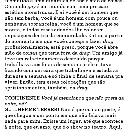
submetido a uma dinâmica de abrir mão de coisas.
O mundo
gay
é um mundo com uma pressão
estética monstruosa. E aí você é um homem que
não tem barba, você é um homem com pouca ou
nenhuma sobrancelha, você é um homem que se
monta, e todos esses adendos lhe colocam
imposições dentro da comunidade. Então, a partir
do momento em que você começa a fazer
drag
profissionalmente, está preso, porque você abre
mão de coisas que teria fora da
drag
. Um amigo já
teve um relacionamento destruído porque
trabalhava aos finais de semana, e ele estava
ficando com um cara que trabalhava e estudava
durante a semana e só tinha o final de semana pra
viver. Então, tem essas colocações que são
aprisionamentos, também, da
drag.
CONTINENTE
Você já mencionou que não gosta da
noite, né?
GUILHERME TERRERI
Não é que eu não goste, é
que chegou a um ponto em que não falava mais
nada para mim. Existe um lugar, até que acontece
à noite, que eu amo, que é o show no teatro. Aqui,