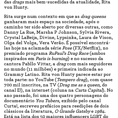
das
drags
mais bem-sucedidas da atualidade, Rita
von Hunty.
Rita surge num contexto em que as
drag queens
ganharam mais espaço na sociedade, após o
caminho ter sido aberto por diversas outras, como
Danny La Rue, Marsha P Johnson, Sylvia Rivera,
Crystal LaBeija, Divine, Lypsinka, Laura de Vison,
Olga del Volga, Vera Verão. É possível encontrá-
las hoje na aclamada série
Pose
(FX/Netflix), no
premiado programa
RuPaul’s Drag Race
(ambos
inspirados em
Paris is burning
) e no sucesso da
cantora Pabllo Vittar, a
drag
com mais seguidores
no mundo (11 milhões) e primeira indicada ao
Grammy Latino. Rita von Hunty parece estar por
toda parte: no YouTube (
Tempero drag
), com quase
700 mil inscritos, na TV (
Drag me as a queen
, do
canal E!), na internet (coluna na
Carta Capital
). No
ano passado, foi uma dos quatro personagens do
documentário
You Tubers
, exibido pelo canal
Curta!, escreveu prefácios para reedições de dois
clássicos da literatura,
O Grande Gatsby
e
1984
.
Está na lista dos 50 maiores influencers LGBT do