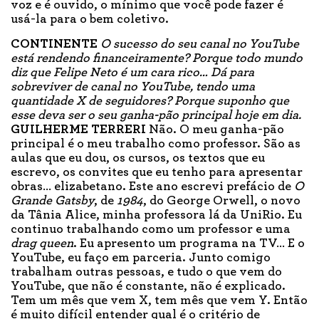
voz e é ouvido, o mínimo que você pode fazer é
usá-la para o bem coletivo.
CONTINENTE
O sucesso do seu canal no YouTube
está rendendo financeiramente? Porque todo mundo
diz que Felipe Neto é um cara rico… Dá para
sobreviver de canal no YouTube, tendo uma
quantidade X de seguidores? Porque suponho que
esse deva ser o seu ganha-pão principal hoje em dia.
GUILHERME TERRERI
Não. O meu ganha-pão
principal é o meu trabalho como professor. São as
aulas que eu dou, os cursos, os textos que eu
escrevo, os convites que eu tenho para apresentar
obras… elizabetano. Este ano escrevi prefácio de
O
Grande Gatsby
, de
1984
, do George Orwell, o novo
da Tânia Alice, minha professora lá da UniRio. Eu
continuo trabalhando como um professor e uma
drag queen
. Eu apresento um programa na TV… E o
YouTube, eu faço em parceria. Junto comigo
trabalham outras pessoas, e tudo o que vem do
YouTube, que não é constante, não é explicado.
Tem um mês que vem X, tem mês que vem Y. Então
é muito difícil entender qual é o critério de