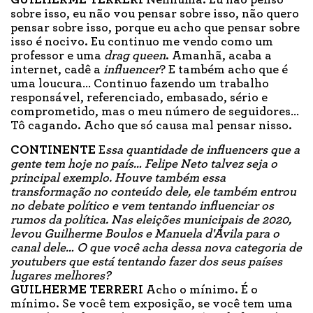
GUILHERME TERRERI
Nenhuma. Eu não penso
sobre isso, eu não vou pensar sobre isso, não quero
pensar sobre isso, porque eu acho que pensar sobre
isso é nocivo. Eu continuo me vendo como um
professor e uma
drag queen
. Amanhã, acaba a
internet, cadê a
influencer
? E também acho que é
uma loucura… Continuo fazendo um trabalho
responsável, referenciado, embasado, sério e
comprometido, mas o meu número de seguidores…
Tô cagando. Acho que só causa mal pensar nisso.
CONTINENTE
E
ssa quantidade de influencers que a
gente tem hoje no país… Felipe Neto talvez seja o
principal exemplo. Houve também essa
transformação no conteúdo dele, ele também entrou
no debate político e vem tentando influenciar os
rumos da política. Nas eleições municipais de 2020,
levou Guilherme Boulos e Manuela d'Ávila para o
canal dele… O que você acha dessa nova categoria de
youtubers que está tentando fazer dos seus países
lugares melhores?
GUILHERME TERRERI
Acho o mínimo. É o
mínimo. Se você tem exposição, se você tem uma