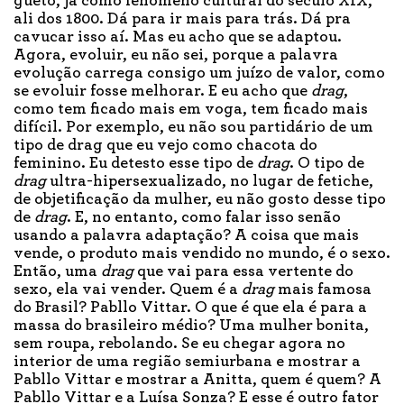
gueto, já como fenômeno cultural do século XIX,
ali dos 1800. Dá para ir mais para trás. Dá pra
cavucar isso aí. Mas eu acho que se adaptou.
Agora, evoluir, eu não sei, porque a palavra
evolução carrega consigo um juízo de valor, como
se evoluir fosse melhorar. E eu acho que
drag
,
como tem ficado mais em voga, tem ficado mais
difícil. Por exemplo, eu não sou partidário de um
tipo de drag que eu vejo como chacota do
feminino. Eu detesto esse tipo de
drag
. O tipo de
drag
ultra-hipersexualizado, no lugar de fetiche,
de objetificação da mulher, eu não gosto desse tipo
de
drag
. E, no entanto, como falar isso senão
usando a palavra adaptação? A coisa que mais
vende, o produto mais vendido no mundo, é o sexo.
Então, uma
drag
que vai para essa vertente do
sexo, ela vai vender. Quem é a
drag
mais famosa
do Brasil? Pabllo Vittar. O que é que ela é para a
massa do brasileiro médio? Uma mulher bonita,
sem roupa, rebolando. Se eu chegar agora no
interior de uma região semiurbana e mostrar a
Pabllo Vittar e mostrar a Anitta, quem é quem? A
Pabllo Vittar e a Luísa Sonza? E esse é outro fator