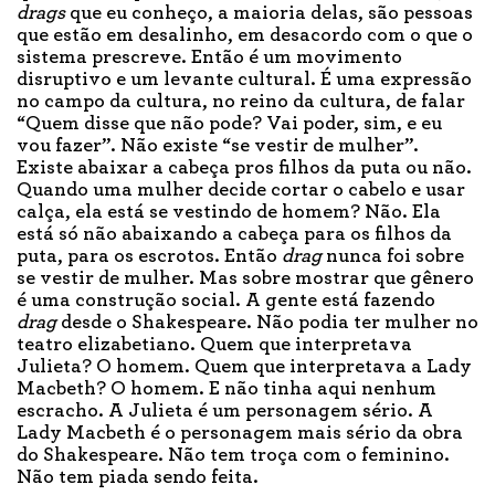
drags
que eu conheço, a maioria delas, são pessoas
que estão em desalinho, em desacordo com o que o
sistema prescreve. Então é um movimento
disruptivo e um levante cultural. É uma expressão
no campo da cultura, no reino da cultura, de falar
“Quem disse que não pode? Vai poder, sim, e eu
vou fazer”. Não existe “se vestir de mulher”.
Existe abaixar a cabeça pros filhos da puta ou não.
Quando uma mulher decide cortar o cabelo e usar
calça, ela está se vestindo de homem? Não. Ela
está só não abaixando a cabeça para os filhos da
puta, para os escrotos. Então
drag
nunca foi sobre
se vestir de mulher. Mas sobre mostrar que gênero
é uma construção social. A gente está fazendo
drag
desde o Shakespeare. Não podia ter mulher no
teatro elizabetiano. Quem que interpretava
Julieta? O homem. Quem que interpretava a Lady
Macbeth? O homem. E não tinha aqui nenhum
escracho. A Julieta é um personagem sério. A
Lady Macbeth é o personagem mais sério da obra
do Shakespeare. Não tem troça com o feminino.
Não tem piada sendo feita.