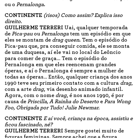
ou o
Pernalonga
.
CONTINENTE
(risos) Como assim? Explica isso
direito.
GUILHERME TERRERI
Uai, qualquer temporada
de
Pica-pau
ou
Pernalonga
tem um episódio em que
eles se montam de
drag queen
. Tem o episódio do
Pica-pau que, pra conseguir comida, ele se monta
de uma duquesa, aí ele vai no local do Leôncio
para comer de graça… Tem o episódio do
Pernalonga em que eles reencenam grandes
óperas, e aí o Pernalonga é sempre a mulher de
todas as óperas… Então, qualquer criança dos anos
1990 teve seu primeiro contato com a cultura
drag
,
com a arte
drag
, via desenho animado infantil.
Agora, com o nome
drag
, é nos anos 1990, é por
causa de
Priscilla, A Rainha do Deserto
e
Para Wong
Foo, Obrigada por Tudo! Julie Newmar.
CONTINENTE
E aí você, criança na época, assistiu e
ficou fascinado, né?
GUILHERME TERRERI
Sempre gostei muito de
figuras femininas. Sempre achei que a figura