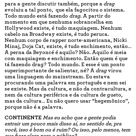
para a gente discutir também, porque a
drag
evoluiu a tal ponto, que ela fagocitou o sistema.
Todo mundo está fazendo
drag
. A partir do
momento em que nenhuma sobrancelha em
Hollywood existe, é tudo maquiagem. Nenhum
cabelo na Broadway existe, é tudo peruca.
Nenhum corpo de rapper norte-americana, Nicki
Minaj, Doja Cat, existe, é tudo enchimento, então…
A perna da Beyoncé é aquilo? Não. Aquilo é meia
com maquiagem e enchimento. Então quem é que
tá fazendo drag? Todo mundo. E esse é um ponto
superimportante de salientar, né? A
drag
virou
uma linguagem do mainstream. Eu estava
procurando uma palavra em português e nem sei
se existe. Mas da cultura, e não da contracultura, e
nem da cultura periférica e da cultura de gueto,
mas da cultura… Eu não quero usar “hegemônico”,
porque não é a palavra.
CONTINENTE
Mas eu acho que a gente podia
extrair um pouco mais disso aí, no sentido de, pra
você, isso é bom ou é ruim? Ou isso, pelo menos, tem