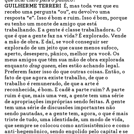
que ficar claro para o público?
GUILHERME TERRERI
É, mas toda vez que eu
recebo uma pergunta “ou”, eu devolvo uma
resposta “e”. Isso é bom e ruim. Isso é bom, porque
eu tenho um monte de amigo que está
trabalhando. E a gente é classe trabalhadora. O
que é que a gente faz na vida? É explorado. Vende
a mão de obra. E daí, se você conseguir ser
explorado de um jeito que cause menos sufoco,
aperto, desespero, pânico, melhor pra você. Os
meus amigos que têm sua mão de obra explorada
enquanto
drag queen
, eles estão achando legal.
Preferem fazer isso do que outras coisas. Então, o
fato de que agora existe trabalho, de que o
trabalho é remunerado, de que a arte é
reconhecida, é bom. E cadê a parte ruim? A parte
ruim é que, mais uma vez, a gente tem uma série
de apropriações impróprias sendo feitas. A gente
tem uma série de discussões importantes não
sendo pautadas, e a gente tem, agora, o que é mais
triste de tudo, uma identidade, um modo de vida,
que sempre se colocou como antissistêmico e como
anti-hegemônico, sendo engolido pelo capital e se