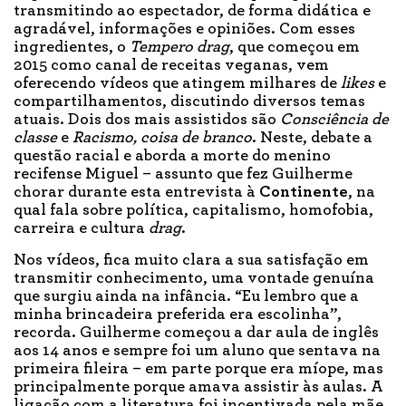
transmitindo ao espectador, de forma didática e
agradável, informações e opiniões. Com esses
ingredientes, o
Tempero drag
, que começou em
2015 como canal de receitas veganas, vem
oferecendo vídeos que atingem milhares de
likes
e
compartilhamentos, discutindo diversos temas
atuais. Dois dos mais assistidos são
Consciência de
classe
e
Racismo, coisa de branco
. Neste, debate a
questão racial e aborda a morte do menino
recifense Miguel – assunto que fez Guilherme
chorar durante esta entrevista à
Continente
, na
qual fala sobre política, capitalismo, homofobia,
carreira e cultura
drag
.
Nos vídeos, fica muito clara a sua satisfação em
transmitir conhecimento, uma vontade genuína
que surgiu ainda na infância. “Eu lembro que a
minha brincadeira preferida era escolinha”,
recorda. Guilherme começou a dar aula de inglês
aos 14 anos e sempre foi um aluno que sentava na
primeira fileira – em parte porque era míope, mas
principalmente porque amava assistir às aulas. A
ligação com a literatura foi incentivada pela mãe