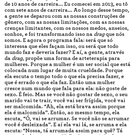
de 10 anos de carreira... Eu comecei em 2013, eu tô
com sete anos de carreira... Ao longo desse tempo,
a gente se deparou com as nossas construções de
gênero, com as nossas limitações, com as nossas
crenças limitantes, com os nossos medos, anseios,
sonhos, e foi transformando isso na
drag
que nós
somos. E agora o programa fala: será que só
interessa que eles façam isso, ou será que todo
mundo faz e deveria fazer? E aí, a gente, através
da
drag
, propõe uma forma de arteterapia para
mulheres. Porque a mulher é um ser social que está
colocada num lugar de muita crueldade. Porque
ela escuta o tempo todo o que ela precisa fazer, e
que é errado o que ela faz. Então uma mulher
cresce num mundo que fala para ela: não goste de
sexo. É feio. Mas se você não gostar de sexo, o seu
marido vai te trair, você vai ser frígida, você vai
ser malcomida. “Ah, ela está brava assim porque
ela é malcomida”. Então, ao mesmo tempo, ela
escuta, “Ó, vai se arrumar. Se você não se arrumar
você é desleixada”. E aí ela vai lá, se arruma e ela
escuta: “Nossa, tá arrumada assim para quê? Tá