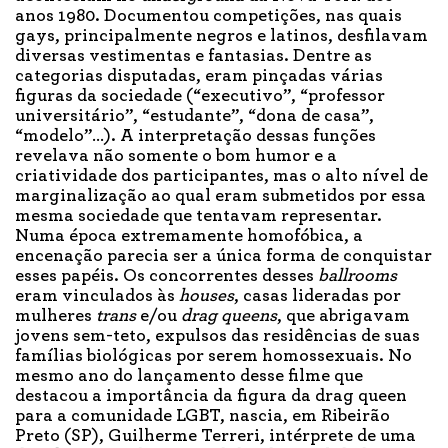
anos 1980. Documentou competições, nas quais
gays, principalmente negros e latinos, desfilavam
diversas vestimentas e fantasias. Dentre as
categorias disputadas, eram pinçadas várias
figuras da sociedade (“executivo”, “professor
universitário”, “estudante”, “dona de casa”,
“modelo”…). A interpretação dessas funções
revelava não somente o bom humor e a
criatividade dos participantes, mas o alto nível de
marginalização ao qual eram submetidos por essa
mesma sociedade que tentavam representar.
Numa época extremamente homofóbica, a
encenação parecia ser a única forma de conquistar
esses papéis. Os concorrentes desses
ballrooms
eram vinculados às
houses
, casas lideradas por
mulheres
trans
e/ou
drag queens
, que abrigavam
jovens sem-teto, expulsos das residências de suas
famílias biológicas por serem homossexuais. No
mesmo ano do lançamento desse filme que
destacou a importância da figura da drag queen
para a comunidade LGBT, nascia, em Ribeirão
Preto (SP), Guilherme Terreri, intérprete de uma