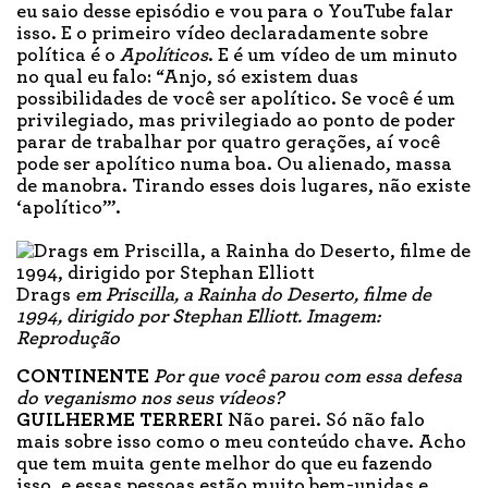
eu saio desse episódio e vou para o YouTube falar
isso. E o primeiro vídeo declaradamente sobre
política é o
Apolíticos
. E é um vídeo de um minuto
no qual eu falo: “Anjo, só existem duas
possibilidades de você ser apolítico. Se você é um
privilegiado, mas privilegiado ao ponto de poder
parar de trabalhar por quatro gerações, aí você
pode ser apolítico numa boa. Ou alienado, massa
de manobra. Tirando esses dois lugares, não existe
‘apolítico’”.
Drags
em Priscilla, a Rainha do Deserto, filme de
1994, dirigido por Stephan Elliott. Imagem:
Reprodução
CONTINENTE
Por que você parou com essa defesa
do veganismo nos seus vídeos?
GUILHERME TERRERI
Não parei. Só não falo
mais sobre isso como o meu conteúdo chave. Acho
que tem muita gente melhor do que eu fazendo
isso, e essas pessoas estão muito bem-unidas e