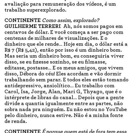
avaliação para remuneração dos vídeos, é um
trabalho superexplorado.
CONTINENTE
Como assim, explorado?
GUILHERME TERRERI
Ah, nós somos pagos em
centavos de dólar. E você começa a ser pago com
centenas de milhares de visualizações. E o
dinheiro que ele rende… Hoje em dia, o dólar está a
R$ 7 (R$ 5,42), então por isso é um dinheiro bom.
Mas seria um dinheiro bom, eu conseguiria viver
disso, se eu fizesse sozinho, se eu filmasse,
editasse, postasse… E os meus amigos, que vivem
disso, Débora do céu! Eles acordam e vão dormir
trabalhando sem parar. E todos eles estão tomando
antidepressivo, ansiolítico… Eu trabalho com
Carol, Isa, Jorge, Alan, Mari G, Thyago, que é o
intérprete de libras do canal… Depois que a gente
divide a quantia igualmente entre as partes, não
sobra nada pra ninguém. Eu não estou no YouTube
pelo dinheiro, nunca estive. Não é a minha fonte
de renda.
CONTINENTE
É porque quem está de fora tem essa