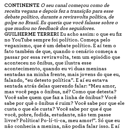
CONTINENTE
O seu canal começou como de
receita vegana e depois fez a transição para esse
debate político, durante a reviravolta política, de
golpe no Brasil. Eu queria que você falasse sobre o
que mudou no feedback dos seguidores.
GUILHERME TERRERI
Eu acho assim: o que eu fiz
no YouTube sempre foi político. Começa pelo
veganismo, que é um debate político. E aí tem o
fato também de que, quando o cenário começa a
passar por essa reviravolta, tem um episódio que
aconteceu no ônibus, que ilustra esse
acontecimento, quando eu vi duas meninas
sentadas na minha frente, mais jovens do que eu,
falando, “eu detesto política”. E aí eu estava
sentada atrás delas querendo falar: “Meu amor,
mas você pega o ônibus, né? Como que detesta?
Você sabe quem que faz a linha de ônibus? Você
sabe por quê o ônibus é ruim? Você sabe por que ele
custa o que ele custa? Você sabe por que é que
você, pobre, fodida, estudante, não tem passe
livre? Política! Po-lí-ti-ca, meu amor!”. Só que eu
não conhecia a menina, não podia falar isso. E aí