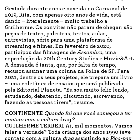
Gestada durante anos e nascida no Carnaval de
2013, Rita, com apenas oito anos de vida, está
dando – literalmente – muito trabalho a
Guilherme. Os convites não param de chegar: são
peças de teatro, palestras, textos, aulas,
entrevistas, série para uma plataforma de
streaming e filmes. Em fevereiro de 2020,
participou das filmagens de
Assombro
, uma
coprodução da 20th Century Studios e Movie&Art.
A demanda é tanta, que, por falta de tempo,
recusou assinar uma coluna na Folha de SP. Para
2021, dentre os seus projetos, ele prepara um livro
– uma coletânea de ensaios que será publicada
pela Editorial Planeta. “Eu sou muito feliz lendo,
estudando, debatendo, discutindo, escrevendo,
fazendo as pessoas rirem”, resume.
CONTINENTE
Quando foi que você começou a ter
contato com a cultura
drag
?
GUILHERME TERRERI
Ai, mil momentos. Vamos
falar a verdade? Toda criança dos anos 1990 teve
contato com a cultura
drag
assistindo ao
Pica-pau