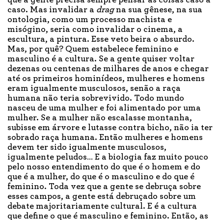
que a gente precisa sempre pensar as coisas caso a
caso. Mas invalidar a
drag
na sua gênese, na sua
ontologia, como um processo machista e
misógino, seria como invalidar o cinema, a
escultura, a pintura. Esse veto beira o absurdo.
Mas, por quê? Quem estabelece feminino e
masculino é a cultura. Se a gente quiser voltar
dezenas ou centenas de milhares de anos e chegar
até os primeiros hominídeos, mulheres e homens
eram igualmente musculosos, senão a raça
humana não teria sobrevivido. Todo mundo
nasceu de uma mulher e foi alimentado por uma
mulher. Se a mulher não escalasse montanha,
subisse em árvore e lutasse contra bicho, não ia ter
sobrado raça humana. Então mulheres e homens
devem ter sido igualmente musculosos,
igualmente peludos… E a biologia faz muito pouco
pelo nosso entendimento do que é o homem e do
que é a mulher, do que é o masculino e do que é
feminino. Toda vez que a gente se debruça sobre
esses campos, a gente está debruçado sobre um
debate majoritariamente cultural. E é a cultura
que define o que é masculino e feminino. Então, as