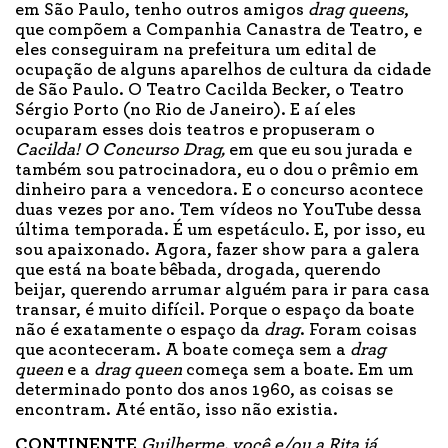
em São Paulo, tenho outros amigos
drag queens
,
que compõem a Companhia Canastra de Teatro, e
eles conseguiram na prefeitura um edital de
ocupação de alguns aparelhos de cultura da cidade
de São Paulo. O Teatro Cacilda Becker, o Teatro
Sérgio Porto (no Rio de Janeiro). E aí eles
ocuparam esses dois teatros e propuseram o
Cacilda! O Concurso Drag,
em que eu sou jurada e
também sou patrocinadora, eu o dou o prêmio em
dinheiro para a vencedora. E o concurso acontece
duas vezes por ano. Tem vídeos no YouTube dessa
última temporada. É um espetáculo. E, por isso, eu
sou apaixonado. Agora, fazer show para a galera
que está na boate bêbada, drogada, querendo
beijar, querendo arrumar alguém para ir para casa
transar, é muito difícil. Porque o espaço da boate
não é exatamente o espaço da
drag
. Foram coisas
que aconteceram. A boate começa sem a
drag
queen
e a
drag queen
começa sem a boate. Em um
determinado ponto dos anos 1960, as coisas se
encontram. Até então, isso não existia.
CONTINENTE
Guilherme, você e/ou a Rita já