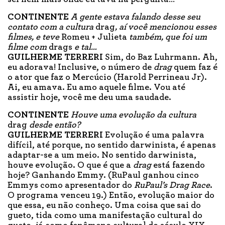
CONTINENTE
A gente estava falando desse seu
contato com a cultura
drag
, aí você mencionou esses
filmes, e teve
Romeu + Julieta
também, que foi um
filme com
drags
e tal…
GUILHERME TERRERI
Sim, do Baz Luhrmann. Ah,
eu adorava! Inclusive, o número de
drag
quem faz é
o ator que faz o Mercúcio (Harold Perrineau Jr).
Ai, eu amava. Eu amo aquele filme. Vou até
assistir hoje, você me deu uma saudade.
CONTINENTE
Houve uma evolução da cultura
drag
desde então?
GUILHERME TERRERI
Evolução é uma palavra
difícil, até porque, no sentido darwinista, é apenas
adaptar-se a um meio. No sentido darwinista,
houve evolução. O que é que a
drag
está fazendo
hoje? Ganhando Emmy. (RuPaul ganhou cinco
Emmys como apresentador do
RuPaul’s Drag Race
.
O programa venceu 19.) Então, evolução maior do
que essa, eu não conheço. Uma coisa que sai do
gueto, tida como uma manifestação cultural do