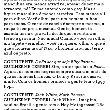
masculina era menos atrativa, apesar de ser mais
atraente, né? Eu me entendo como gay. Mas a
figura masculina é menos atrativa. Tem menos ali
para olhar. Você olhou para um homem, olhou
para todos. O corte de cabelo é sempre o mesmo, a
roupa é sempre a mesma… Gente, homem tá
usando terno e gravata desde que inventaram
terno e gravata! Não muda! Quando você vai olhar
um tapete vermelho, você vai querer olhar o que é
que o homem usou? Não, o homem usou um terno
azul ou preto.
CONTINENTE
A não ser que seja Billy Porter…
GUILHERME TERRERI
Sim, o ator que faz o
Pose
…
Agora, os homens negros sempre ousaram mais do
que os homens brancos. O Lenny Kravitz ousava
muito. Com os homens brancos a gente tem o Iggy
Pop…
CONTINENTE
Jack White, Mark Ronson…
GUILHERME TERRERI
Jack White… Imagina,
aqui no Brasil a gente tem o Ney Matogrosso! Não
sei nem mais onde eu tava na pergunta…