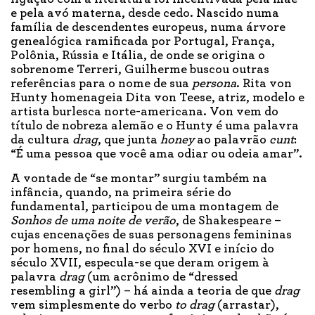
e pela avó materna, desde cedo. Nascido numa
família de descendentes europeus, numa árvore
genealógica ramificada por Portugal, França,
Polônia, Rússia e Itália, de onde se origina o
sobrenome Terreri, Guilherme buscou outras
referências para o nome de sua
persona
. Rita von
Hunty homenageia Dita von Teese, atriz, modelo e
artista burlesca norte-americana. Von vem do
título de nobreza alemão e o Hunty é uma palavra
da cultura
drag
, que junta
honey
ao palavrão
cunt
:
“É uma pessoa que você ama odiar ou odeia amar”.
A vontade de “se montar” surgiu também na
infância, quando, na primeira série do
fundamental, participou de uma montagem de
Sonhos de uma noite de verão
, de Shakespeare –
cujas encenações de suas personagens femininas
por homens, no final do século XVI e início do
século XVII, especula-se que deram origem à
palavra
drag
(um acrônimo de “dressed
resembling a girl”) – há ainda a teoria de que
drag
vem simplesmente do verbo
to drag
(arrastar),