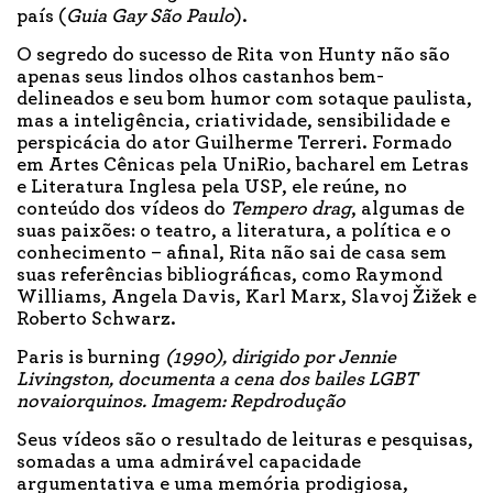
país (
Guia Gay São Paulo
).
O segredo do sucesso de Rita von Hunty não são
apenas seus lindos olhos castanhos bem-
delineados e seu bom humor com sotaque paulista,
mas a inteligência, criatividade, sensibilidade e
perspicácia do ator Guilherme Terreri. Formado
em Artes Cênicas pela UniRio, bacharel em Letras
e Literatura Inglesa pela USP, ele reúne, no
conteúdo dos vídeos do
Tempero drag
, algumas de
suas paixões: o teatro, a literatura, a política e o
conhecimento – afinal, Rita não sai de casa sem
suas referências bibliográficas, como Raymond
Williams, Angela Davis, Karl Marx, Slavoj Žižek e
Roberto Schwarz.
Paris is burning
(1990), dirigido por Jennie
Livingston, documenta a cena dos bailes LGBT
novaiorquinos. Imagem: Repdrodução
Seus vídeos são o resultado de leituras e pesquisas,
somadas a uma admirável capacidade
argumentativa e uma memória prodigiosa,