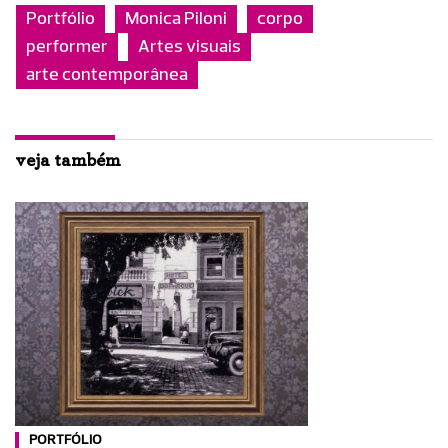
Portfólio
Monica Piloni
corpo
performer
Artes visuais
arte contemporânea
veja também
PORTFÓLIO