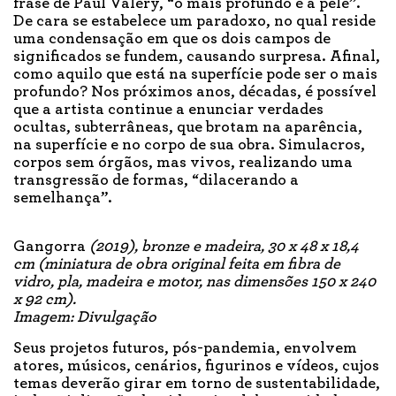
frase de Paul Valéry, “o mais profundo é a pele”.
De cara se estabelece um paradoxo, no qual reside
uma condensação em que os dois campos de
significados se fundem, causando surpresa. Afinal,
como aquilo que está na superfície pode ser o mais
profundo? Nos próximos anos, décadas, é possível
que a artista continue a enunciar verdades
ocultas, subterrâneas, que brotam na aparência,
na superfície e no corpo de sua obra. Simulacros,
corpos sem órgãos, mas vivos, realizando uma
transgressão de formas, “dilacerando a
semelhança”.
Gangorra
(2019), bronze e madeira, 30 x 48 x 18,4
cm (miniatura de obra original feita em fibra de
vidro, pla, madeira e motor, nas dimensões 150 x 240
x 92 cm).
Imagem: Divulgação
Seus projetos futuros, pós-pandemia, envolvem
atores, músicos, cenários, figurinos e vídeos, cujos
temas deverão girar em torno de sustentabilidade,