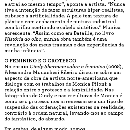
e atrai ao mesmo tempo”, aponta a artista. “Nunca
tive a intenção de fazer esculturas hiper-realistas,
eu busco a artificialidade. A pele tem textura de
plástico com acabamento de pintura industrial
com brilho acetinado e cabelo sintético.” Monica
acrescenta: “Assim como em Bataille, no livro
História do olho,
minha obra também é uma
revelação dos meus traumas e das experiências da
minha infância”.
O FEMININO E O GROTESCO
No ensaio
Cindy Sherman: sobre o feminino
(2008),
Alessandra Monachesi Ribeiro discorre sobre um
aspecto da obra da artista norte-americana que
dialoga com os trabalhos de Monica Piloni: a
relação entre o grotesco e a feminilidade. Nas
fotografias de Cindy e nas esculturas de Monica é
como se o grotesco nos arremessasse a um tipo de
suspensão das ordenações existentes na realidade,
contrário à ordem natural, levando-nos ao campo
do fantástico, do absurdo.
Em ambas, de algum modo, somos