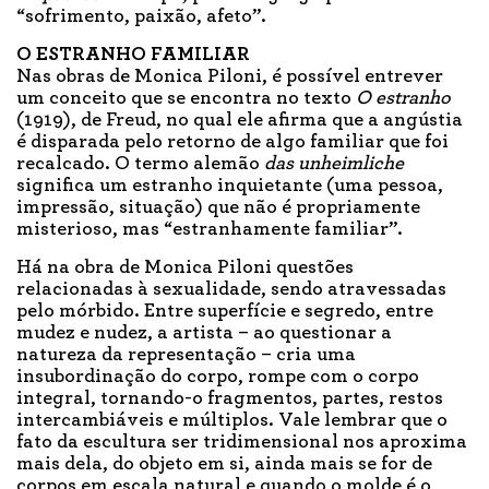
“sofrimento, paixão, afeto”.
O ESTRANHO FAMILIAR
Nas obras de Monica Piloni, é possível entrever
um conceito que se encontra no texto
O estranho
(1919), de Freud, no qual ele afirma que a angústia
é disparada pelo retorno de algo familiar que foi
recalcado. O termo alemão
das unheimliche
significa um estranho inquietante (uma pessoa,
impressão, situação) que não é propriamente
misterioso, mas “estranhamente familiar”.
Há na obra de Monica Piloni questões
relacionadas à sexualidade, sendo atravessadas
pelo mórbido. Entre superfície e segredo, entre
mudez e nudez, a artista – ao questionar a
natureza da representação – cria uma
insubordinação do corpo, rompe com o corpo
integral, tornando-o fragmentos, partes, restos
intercambiáveis e múltiplos. Vale lembrar que o
fato da escultura ser tridimensional nos aproxima
mais dela, do objeto em si, ainda mais se for de
corpos em escala natural e quando o molde é o