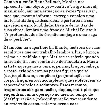
Como o alemão Hans Bellmer, Monica nos
apresenta “um objeto provocativo”, algo imóvel,
inanimado, em uma situação às vezes “passiva”,
mas que, mesmo informe, carrega consigo uma
materialidade que desordena e perturba na sua
aparência e profundidade. Diante de muitas de
suas obras, lembro uma frase de Michel Foucault:
“A profundidade não é senão um jogo e uma ruga
da superfície”.
É também na superfície brilhante, lustrosa de suas
esculturas que seu trabalho lembra a luz, o luxo, a
calma e a volúpia a que Matisse se referia quando
falava do lirismo romântico de Baudelaire. Mas a
artista agrega mais carne, pernas, braços, cabeça
e rosto, criando com as partes figuras que se
(des)equilibram, compõem (per)mutações do
corpo, fragmentos incompletos que se oferecem ao
espectador belos e sedutores. Esses mesmos
fragmentos abrigam fusões, duplos, múltiplos que
engendram uma operação ao mesmo tempo de
(des)figuração e (re)configuração transcendente
ao
pathos
do corpo, palavra grega para