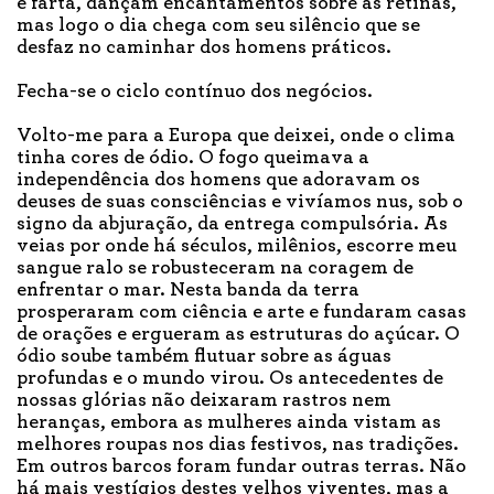
e farta, dançam encantamentos sobre as retinas,
mas logo o dia chega com seu silêncio que se
desfaz no caminhar dos homens práticos.
Fecha-se o ciclo contínuo dos negócios.
Volto-me para a Europa que deixei, onde o clima
tinha cores de ódio. O fogo queimava a
independência dos homens que adoravam os
deuses de suas consciências e vivíamos nus, sob o
signo da abjuração, da entrega compulsória. As
veias por onde há séculos, milênios, escorre meu
sangue ralo se robusteceram na coragem de
enfrentar o mar. Nesta banda da terra
prosperaram com ciência e arte e fundaram casas
de orações e ergueram as estruturas do açúcar. O
ódio soube também flutuar sobre as águas
profundas e o mundo virou. Os antecedentes de
nossas glórias não deixaram rastros nem
heranças, embora as mulheres ainda vistam as
melhores roupas nos dias festivos, nas tradições.
Em outros barcos foram fundar outras terras. Não
há mais vestígios destes velhos viventes, mas a