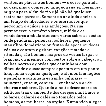
ventos, as placas e os homens — e corre paralela
ao cais; mas o comércio minguou sua exuberância,
migrou para além do rio e já não há qualquer
rastro nas paredes. Somente o ar ainda cheira a
um tempo de liberdades e os escritórios que
negociam o açúcar e as ambições. Na rua
permaneceu o comércio breve, miúdo e os
vendedores ambulantes com varas sobre as costas
onde penduram peneiras, colheres, pequenos
utensílios domésticos ou frutas da época ou doces
vários e cantam e gritam canções rimadas e
ritmadas, são homens magros de vestes largas e
brancas, ou meninos com cestos sobre a cabeça, ou
velhas negras e gordas que caminham com
dificuldade e quase sempre aportam em um ponto
fixo, numa esquina qualquer, e ali montam fogões
e panelas e cozinham estranha culinária —
munguzá, cuscuz, canjica — enchendo o ar de
cheiros e sabores. Quando a noite desce sobre os
edifícios traz o ambiente dos desejos marítimos e
os bares, cabarés e cafés são tomados pelos
homens, as mulheres, as orgias. É uma vida alegre