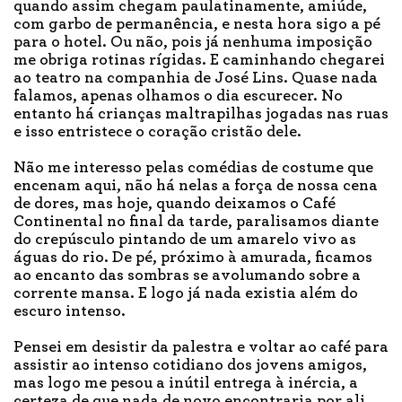
quando assim chegam paulatinamente, amiúde,
com garbo de permanência, e nesta hora sigo a pé
para o hotel. Ou não, pois já nenhuma imposição
me obriga rotinas rígidas. E caminhando chegarei
ao teatro na companhia de José Lins. Quase nada
falamos, apenas olhamos o dia escurecer. No
entanto há crianças maltrapilhas jogadas nas ruas
e isso entristece o coração cristão dele.
Não me interesso pelas comédias de costume que
encenam aqui, não há nelas a força de nossa cena
de dores, mas hoje, quando deixamos o Café
Continental no final da tarde, paralisamos diante
do crepúsculo pintando de um amarelo vivo as
águas do rio. De pé, próximo à amurada, ficamos
ao encanto das sombras se avolumando sobre a
corrente mansa. E logo já nada existia além do
escuro intenso.
Pensei em desistir da palestra e voltar ao café para
assistir ao intenso cotidiano dos jovens amigos,
mas logo me pesou a inútil entrega à inércia, a
certeza de que nada de novo encontraria por ali.