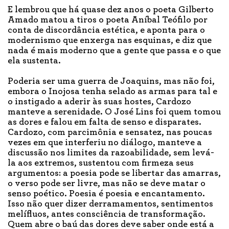
E lembrou que há quase dez anos o poeta Gilberto
Amado matou a tiros o poeta Aníbal Teófilo por
conta de discordância estética, e aponta para o
modernismo que enxerga nas esquinas, e diz que
nada é mais moderno que a gente que passa e o que
ela sustenta.
Poderia ser uma guerra de Joaquins, mas não foi,
embora o Inojosa tenha selado as armas para tal e
o instigado a aderir às suas hostes, Cardozo
manteve a serenidade. O José Lins foi quem tomou
as dores e falou em falta de senso e disparates.
Cardozo, com parcimônia e sensatez, nas poucas
vezes em que interferiu no diálogo, manteve a
discussão nos limites da razoabilidade, sem levá-
la aos extremos, sustentou com firmeza seus
argumentos: a poesia pode se libertar das amarras,
o verso pode ser livre, mas não se deve matar o
senso poético. Poesia é poesia e encantamento.
Isso não quer dizer derramamentos, sentimentos
melífluos, antes consciência de transformação.
Quem abre o baú das dores deve saber onde está a