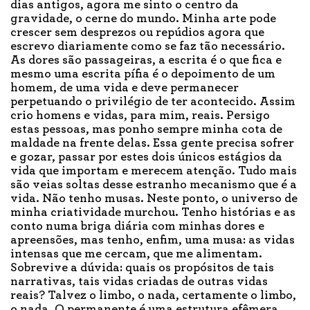
dias antigos, agora me sinto o centro da
gravidade, o cerne do mundo. Minha arte pode
crescer sem desprezos ou repúdios agora que
escrevo diariamente como se faz tão necessário.
As dores são passageiras, a escrita é o que fica e
mesmo uma escrita pífia é o depoimento de um
homem, de uma vida e deve permanecer
perpetuando o privilégio de ter acontecido. Assim
crio homens e vidas, para mim, reais. Persigo
estas pessoas, mas ponho sempre minha cota de
maldade na frente delas. Essa gente precisa sofrer
e gozar, passar por estes dois únicos estágios da
vida que importam e merecem atenção. Tudo mais
são veias soltas desse estranho mecanismo que é a
vida. Não tenho musas. Neste ponto, o universo de
minha criatividade murchou. Tenho histórias e as
conto numa briga diária com minhas dores e
apreensões, mas tenho, enfim, uma musa: as vidas
intensas que me cercam, que me alimentam.
Sobrevive a dúvida: quais os propósitos de tais
narrativas, tais vidas criadas de outras vidas
reais? Talvez o limbo, o nada, certamente o limbo,
o nada. O permanente é uma estrutura efêmera,