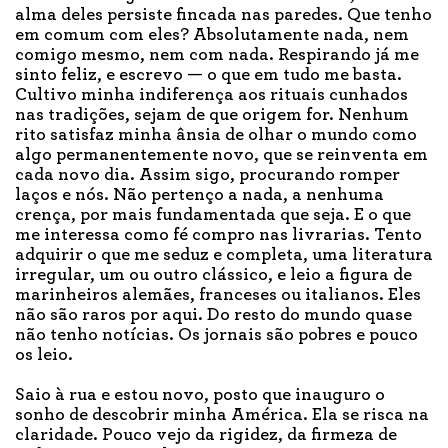
alma deles persiste fincada nas paredes. Que tenho
em comum com eles? Absolutamente nada, nem
comigo mesmo, nem com nada. Respirando já me
sinto feliz, e escrevo — o que em tudo me basta.
Cultivo minha indiferença aos rituais cunhados
nas tradições, sejam de que origem for. Nenhum
rito satisfaz minha ânsia de olhar o mundo como
algo permanentemente novo, que se reinventa em
cada novo dia. Assim sigo, procurando romper
laços e nós. Não pertenço a nada, a nenhuma
crença, por mais fundamentada que seja. E o que
me interessa como fé compro nas livrarias. Tento
adquirir o que me seduz e completa, uma literatura
irregular, um ou outro clássico, e leio a figura de
marinheiros alemães, franceses ou italianos. Eles
não são raros por aqui. Do resto do mundo quase
não tenho notícias. Os jornais são pobres e pouco
os leio.
Saio à rua e estou novo, posto que inauguro o
sonho de descobrir minha América. Ela se risca na
claridade. Pouco vejo da rigidez, da firmeza de