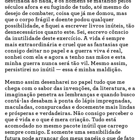
destinada ao nada, e os homens se matando pelos
séculos afora e eu fugindo de tudo, até mesmo do
desejo de combater, coisa que já me domou, mas
que o corpo frágil e doente podou qualquer
possibilidade, e fiquei a escrever livros inúteis, tão
desnecessários quanto este. Sei, escrevo cônscio
da inutilidade deste exercício. A vida é sempre
mais extraordinária e cruel que as fantasias que
consigo deitar no papel e a guerra viva é real,
sonhei com ela e agora a tenho nas mãos e esta
minha guerra nunca será tão vil. Mesmo assim,
persistirei no inútil — essa é minha maldição.
Mesmo assim desenharei no papel tudo que me
chega com o sabor das invenções, da literatura, e a
imaginação penetra as lembranças e quando busco
contá-las desabam à ponta do lápis impregnadas,
maculadas, conspurcadas e docemente mais lindas
e prósperas e verdadeiras. Não consigo perceber o
que é vida e o que é mera criação. Tudo está
acomodado no mesmo pacote inútil que carrego
sempre comigo. E somente uma sensibilidade
futura pode arrancar dos meus papéis o que de fato