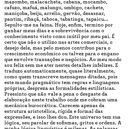
mazombo, malacacheta, cabana, mocambo,
cafuzo, mafuá, malungo, umbigo, cachete,
maniçoba, beiju, arrelio, gervão, desasnar,
pantim, ribaçã, taboca, tabatinga, tapaicu...
Sepulto-me na faina. Hoje, enfim, termino por
ganhar meus dias e a sobrevivência com o
conhecimento visto como inútil por meu pai. É
certo que não o utilizo nas artes comerciais, o
desejo dele, mas pelo menos contribuo para o
crescimento econômico ou talvez para o engano
que envolve transações e negócios. Ao meu modo
sou feliz sem me ater nestes detalhes infelizes. E
traduzo automaticamente, quase literalmente,
como quem transcreve mensagens ditadas, pois
este mundo pragmático tem regras e linguagens
próprias, despreza as formalidades estilísticas.
Pressinto que não vale a pena o desgaste da
elaboração neste trabalho onde me cobram uma
mecânica burocrática. Carecem apenas da
estrutura aristotélica, rígida e formal das
expressões, e isso lhes dou. Este universo tem sua
lógica, seu parolar de sofismas, gritos e ordens. A
minha lógica linguística é milenar. As palavras