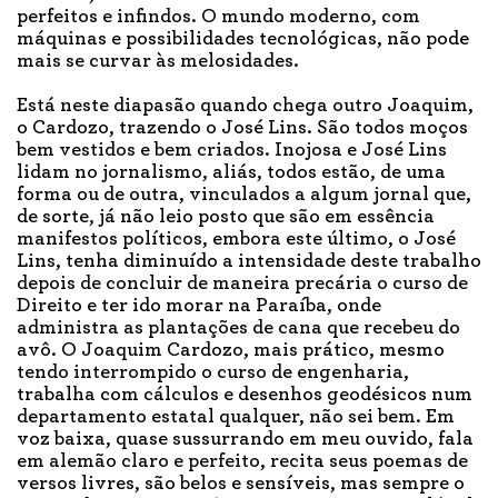
perfeitos e infindos. O mundo moderno, com
máquinas e possibilidades tecnológicas, não pode
mais se curvar às melosidades.
Está neste diapasão quando chega outro Joaquim,
o Cardozo, trazendo o José Lins. São todos moços
bem vestidos e bem criados. Inojosa e José Lins
lidam no jornalismo, aliás, todos estão, de uma
forma ou de outra, vinculados a algum jornal que,
de sorte, já não leio posto que são em essência
manifestos políticos, embora este último, o José
Lins, tenha diminuído a intensidade deste trabalho
depois de concluir de maneira precária o curso de
Direito e ter ido morar na Paraíba, onde
administra as plantações de cana que recebeu do
avô. O Joaquim Cardozo, mais prático, mesmo
tendo interrompido o curso de engenharia,
trabalha com cálculos e desenhos geodésicos num
departamento estatal qualquer, não sei bem. Em
voz baixa, quase sussurrando em meu ouvido, fala
em alemão claro e perfeito, recita seus poemas de
versos livres, são belos e sensíveis, mas sempre o