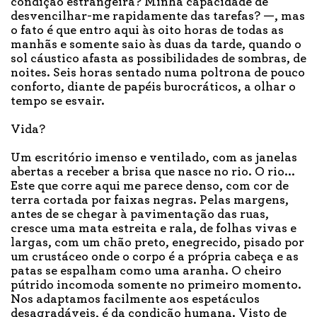
condição estrangeira? Minha capacidade de
desvencilhar-me rapidamente das tarefas? —, mas
o fato é que entro aqui às oito horas de todas as
manhãs e somente saio às duas da tarde, quando o
sol cáustico afasta as possibilidades de sombras, de
noites. Seis horas sentado numa poltrona de pouco
conforto, diante de papéis burocráticos, a olhar o
tempo se esvair.
Vida?
Um escritório imenso e ventilado, com as janelas
abertas a receber a brisa que nasce no rio. O rio...
Este que corre aqui me parece denso, com cor de
terra cortada por faixas negras. Pelas margens,
antes de se chegar à pavimentação das ruas,
cresce uma mata estreita e rala, de folhas vivas e
largas, com um chão preto, enegrecido, pisado por
um crustáceo onde o corpo é a própria cabeça e as
patas se espalham como uma aranha. O cheiro
pútrido incomoda somente no primeiro momento.
Nos adaptamos facilmente aos espetáculos
desagradáveis, é da condição humana. Visto de