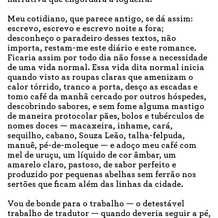
Meu cotidiano, que parece antigo, se dá assim:
escrevo, escrevo e escrevo noite a fora;
desconheço o paradeiro desses textos, não
importa, restam-me este diário e este romance.
Ficaria assim por todo dia não fosse a necessidade
de uma vida normal. Essa vida dita normal inicia
quando visto as roupas claras que amenizam o
calor tórrido, tranco a porta, desço as escadas e
tomo café da manhã cercado por outros hóspedes,
descobrindo sabores, e sem fome alguma mastigo
de maneira protocolar pães, bolos e tubérculos de
nomes doces — macaxeira, inhame, cará,
sequilho, cabano, Souza Leão, talha-felpuda,
manuê, pé-de-moleque — e adoço meu café com
mel de uruçu, um líquido de cor âmbar, um
amarelo claro, pastoso, de sabor perfeito e
produzido por pequenas abelhas sem ferrão nos
sertões que ficam além das linhas da cidade.
Vou de bonde para o trabalho — o detestável
trabalho de tradutor — quando deveria seguir a pé,