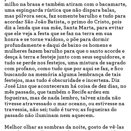
milho na brasa e também atiram com o bacamarte,
uma espingarda rústica que não dispara balas,
mas pólvora seca, faz somente barulho e tudo para
acordar São João Batista, o primo do Cristo, pois
diz a lenda que sua mãe, Santa Marta, para evitar
que ele veja a festa que se faz na terra em sua
honra e se torne vaidoso, o põe para dormir
profundamente e daqui de baixo os homens e
mulheres fazem barulho para que o santo acorde e
desça à terra e festeje junto com seus seguidores, e
tudo se perde nos festejos, uma mistura de sagrado
com profano, como tudo que por aqui se faz, e fico
buscando na memória alguma lembrança de tais
festejos, mas tudo é obscuridade e incerteza. Diz
José Lins que aconteceram há coisa de dez dias, no
mês passado, que também o Recife ardeu em
fogueiras, mas de nada lembro, talvez ainda não
tivesse atravessado o mar oceano, ou estivesse na
travessia, não sei; tudo é turvo; as fogueiras do
passado não iluminam nem aquecem.
Melhor olhar as sombras da noite, gosto de vê-las