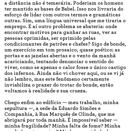
a distância não é temerária. Poderiam os homens
ter mantido as bases de Babel. Isso nos livraria do
esforço de lidar com outros termos e gramáticas
outras. Sim, uma língua universal que me tiraria o
emprego. E aí outro problema se abateria: onde
encontrar motivos para ganhar as ruas, ver as
pessoas oprimidas, ser oprimido pelas
condicionantes de patrões e chefes? Sigo de bonde,
um exercício em tom prosaico, quase poético; as
portas e as janelas abertas e o vento da manhã
acariciando, tentando denunciar o sentido do
viver, como se apenas o calor fosse o único castigo
dos infernos. Ainda não vi chover aqui, ou se vi já
não lembro, mas este fenômeno certamente
inviabiliza o prazer do trotar do bonde, então
voltamos à realidade e sua crueza.
Chego enfim ao edifício — meu trabalho, minha
sepultura —, a sede da Eduardo Simões e
Companhia, à Rua Marquês de Olinda, que me
abrigará por toda manhã. É impossível saber —
minha fragilidade? Minha falta de fome? Minha