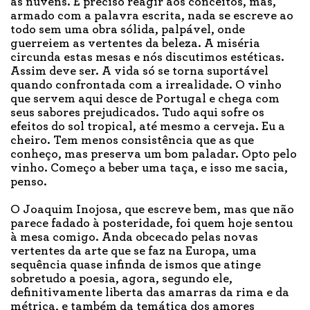
as nuvens. É preciso reagir aos conceitos, mas,
armado com a palavra escrita, nada se escreve ao
todo sem uma obra sólida, palpável, onde
guerreiem as vertentes da beleza. A miséria
circunda estas mesas e nós discutimos estéticas.
Assim deve ser. A vida só se torna suportável
quando confrontada com a irrealidade. O vinho
que servem aqui desce de Portugal e chega com
seus sabores prejudicados. Tudo aqui sofre os
efeitos do sol tropical, até mesmo a cerveja. Eu a
cheiro. Tem menos consistência que as que
conheço, mas preserva um bom paladar. Opto pelo
vinho. Começo a beber uma taça, e isso me sacia,
penso.
O Joaquim Inojosa, que escreve bem, mas que não
parece fadado à posteridade, foi quem hoje sentou
à mesa comigo. Anda obcecado pelas novas
vertentes da arte que se faz na Europa, uma
sequência quase infinda de ismos que atinge
sobretudo a poesia, agora, segundo ele,
definitivamente liberta das amarras da rima e da
métrica, e também da temática dos amores