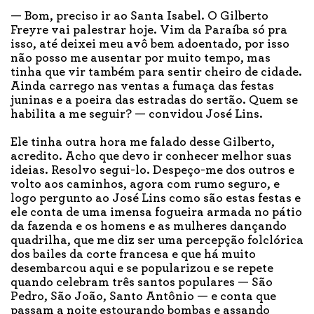
— Bom, preciso ir ao Santa Isabel. O Gilberto
Freyre vai palestrar hoje. Vim da Paraíba só pra
isso, até deixei meu avô bem adoentado, por isso
não posso me ausentar por muito tempo, mas
tinha que vir também para sentir cheiro de cidade.
Ainda carrego nas ventas a fumaça das festas
juninas e a poeira das estradas do sertão. Quem se
habilita a me seguir? — convidou José Lins.
Ele tinha outra hora me falado desse Gilberto,
acredito. Acho que devo ir conhecer melhor suas
ideias. Resolvo segui-lo. Despeço-me dos outros e
volto aos caminhos, agora com rumo seguro, e
logo pergunto ao José Lins como são estas festas e
ele conta de uma imensa fogueira armada no pátio
da fazenda e os homens e as mulheres dançando
quadrilha, que me diz ser uma percepção folclórica
dos bailes da corte francesa e que há muito
desembarcou aqui e se popularizou e se repete
quando celebram três santos populares — São
Pedro, São João, Santo Antônio — e conta que
passam a noite estourando bombas e assando