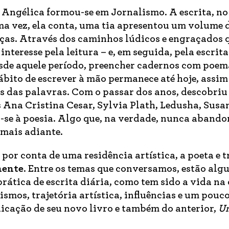
 Angélica formou-se em Jornalismo. A escrita, no
a vez, ela conta, uma tia apresentou um volume 
nças. Através dos caminhos lúdicos e engraçados 
interesse pela leitura – e, em seguida, pela escrita
sde aquele período, preencher cadernos com poem
hábito de escrever à mão permanece até hoje, assi
s das palavras. Com o passar dos anos, descobriu
is Ana Cristina Cesar, Sylvia Plath, Ledusha, Susa
-se à poesia. Algo que, na verdade, nunca aband
 mais adiante.
por conta de uma residência artística, a poeta e 
nente
. Entre os temas que conversamos, estão al
rática de escrita diária, como tem sido a vida na 
smos, trajetória artística, influências e um pouc
icação de seu novo livro e também do anterior,
Um