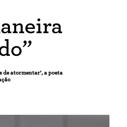
aneira
ndo”
 de atormentar’, a poeta
ação