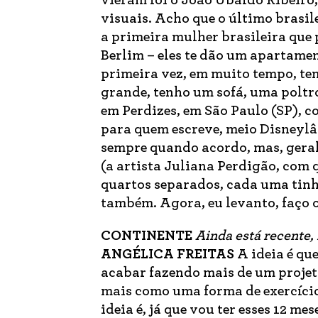
vieram foi o João Ubaldo Ribeiro,
visuais. Acho que o último brasil
a primeira mulher brasileira que
Berlim – eles te dão um apartamen
primeira vez, em muito tempo, ten
grande, tenho um sofá, uma poltro
em Perdizes, em São Paulo (SP), c
para quem escreve, meio Disneylân
sempre quando acordo, mas, geralm
(a artista Juliana Perdigão, com
quartos separados, cada uma tinh
também. Agora, eu levanto, faço o
CONTINENTE
Ainda está recente, 
ANGÉLICA FREITAS
A ideia é qu
acabar fazendo mais de um projeto
mais como uma forma de exercício
ideia é, já que vou ter esses 12 m