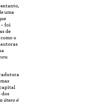
 entanto,
de uma
que
 – foi
as de
m como o
 autoras
na
onou
tradutora
gumas
capital
o dos
 útero é