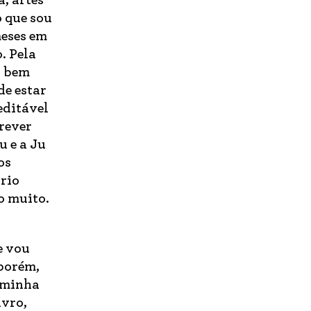
, artes
o que sou
meses em
. Pela
É bem
de estar
editável
crever
u e a Ju
os
ório
o muito.
e vou
 porém,
A minha
ivro,