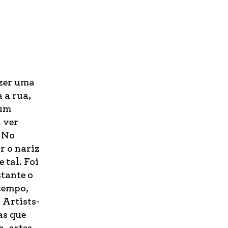
azer uma
 a rua,
 um
 ver
. No
r o nariz
 tal. Foi
tante o
 tempo,
 Artists-
as que