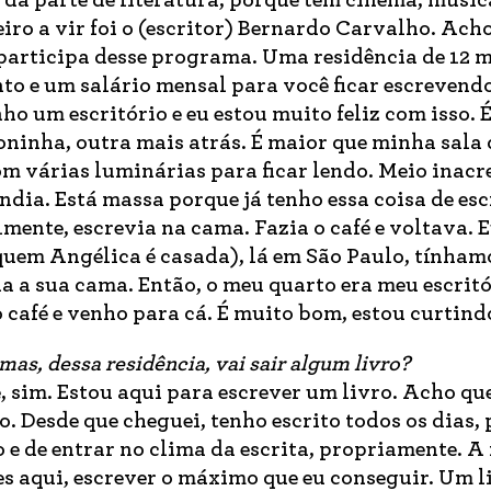
 da parte de literatura, porque tem cinema, música
eiro a vir foi o (escritor) Bernardo Carvalho. Ach
 participa desse programa. Uma residência de 12 
to e um salário mensal para você ficar escrevendo
ho um escritório e eu estou muito feliz com isso. 
ninha, outra mais atrás. É maior que minha sala 
om várias luminárias para ficar lendo. Meio inacr
dia. Está massa porque já tenho essa coisa de es
ente, escrevia na cama. Fazia o café e voltava. E
 quem Angélica é casada), lá em São Paulo, tínham
a a sua cama. Então, o meu quarto era meu escrit
 café e venho para cá. É muito bom, estou curtind
mas, dessa residência, vai sair algum livro?
e, sim. Estou aqui para escrever um livro. Acho qu
. Desde que cheguei, tenho escrito todos os dias,
 e de entrar no clima da escrita, propriamente. 
eses aqui, escrever o máximo que eu conseguir. Um l