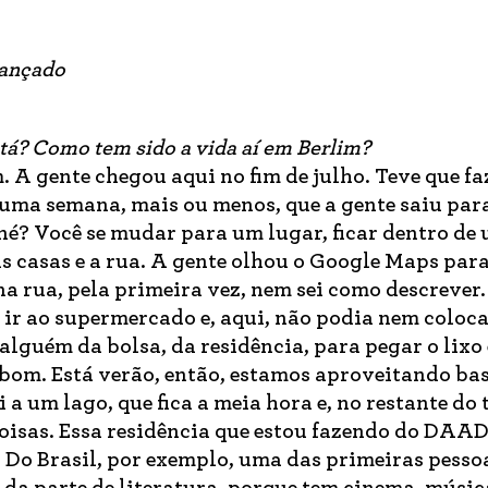
lançado
tá? Como tem sido a vida aí em Berlim?
. A gente chegou aqui no fim de julho. Teve que f
uma semana, mais ou menos, que a gente saiu para
 né? Você se mudar para um lugar, ficar dentro de
as casas e a rua. A gente olhou o Google Maps para
na rua, pela primeira vez, nem sei como descrever
a ir ao supermercado e, aqui, não podia nem coloca
lguém da bolsa, da residência, para pegar o lixo e
rbom. Está verão, então, estamos aproveitando bas
i a um lago, que fica a meia hora e, no restante do
oisas. Essa residência que estou fazendo do DAAD
s. Do Brasil, por exemplo, uma das primeiras pesso