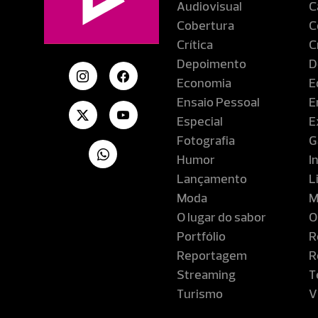
Audiovisual
C
Cobertura
C
Crítica
C
Depoimento
D
Economia
E
Ensaio Pessoal
E
Especial
E
Fotografia
G
Humor
I
Lançamento
L
Moda
M
O lugar do sabor
O
Portfólio
R
Reportagem
R
Streaming
T
Turismo
V