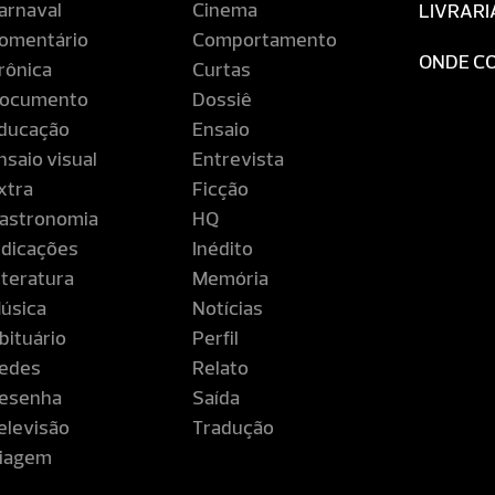
arnaval
Cinema
LIVRARI
omentário
Comportamento
ONDE C
rônica
Curtas
ocumento
Dossiê
ducação
Ensaio
nsaio visual
Entrevista
xtra
Ficção
astronomia
HQ
ndicações
Inédito
iteratura
Memória
úsica
Notícias
bituário
Perfil
edes
Relato
esenha
Saída
elevisão
Tradução
iagem