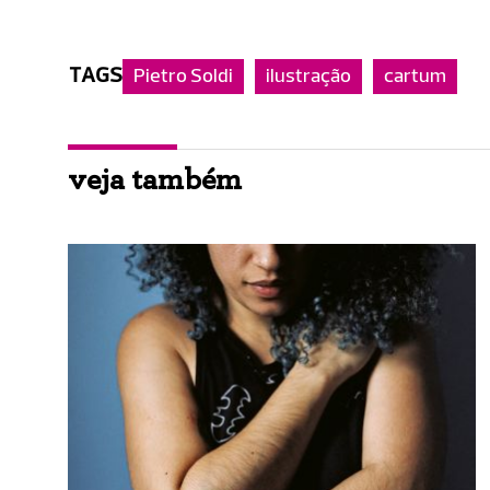
TAGS
Pietro Soldi
ilustração
cartum
veja também