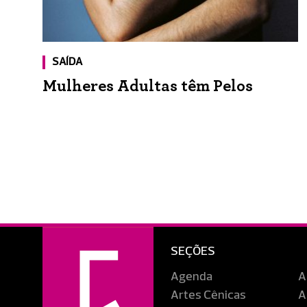
SAÍDA
Mulheres Adultas têm Pelos
SEÇÕES
Agenda
A
Artes Cênicas
A