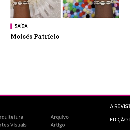
SAÍDA
Moisés Patrício
A REVIS
rquitetura
Arquivo
EDIÇÃO 
rtes Visuais
Artigo