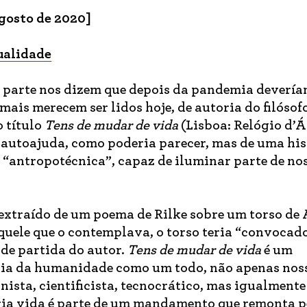
agosto de 2020]
ualidade
 parte nos dizem que depois da pandemia deverí
mais merecem ser lidos hoje, de autoria do filóso
o título
Tens de mudar de vida
(Lisboa: Relógio d’
e autoajuda, como poderia parecer, mas de uma his
e “antropotécnica”, capaz de iluminar parte de no
 extraído de um poema de Rilke sobre um torso de
uele que o contemplava, o torso teria “convocado
o de partida do autor.
Tens de mudar de vida
é um
ória da humanidade como um todo, não apenas nos
nista, cientificista, tecnocrático, mas igualmente
ria vida é parte de um mandamento que remonta p