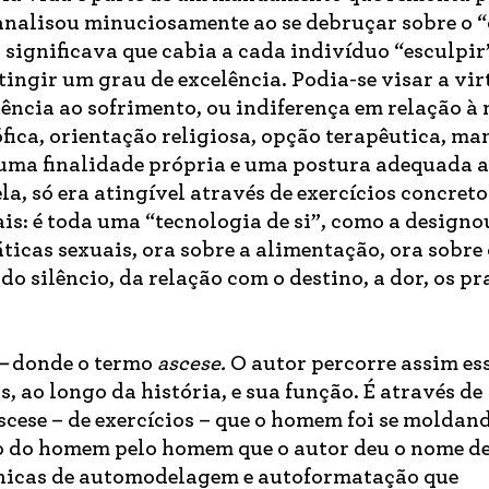
 analisou minuciosamente ao se debruçar sobre o 
, significava que cabia a cada indivíduo “esculpir
atingir um grau de excelência. Podia-se visar a vir
stência ao sofrimento, ou indiferença em relação à
ófica, orientação religiosa, opção terapêutica, m
uma finalidade própria e uma postura adequada a 
la, só era atingível através de exercícios concreto
ais: é toda uma “tecnologia de si”, como a designo
ticas sexuais, ora sobre a alimentação, ora sobre
do silêncio, da relação com o destino, a dor, os pr
 –
donde o termo
ascese.
O autor percorre assim es
s, ao longo da história, e sua função. É através de
cese – de exercícios – que o homem foi se moldan
ão do homem pelo homem que o autor deu o nome d
cnicas de automodelagem e autoformatação que