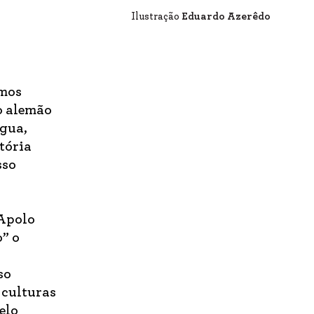
Ilustração
Eduardo Azerêdo
amos
fo alemão
Água,
tória
sso
 Apolo
” o
so
 culturas
elo