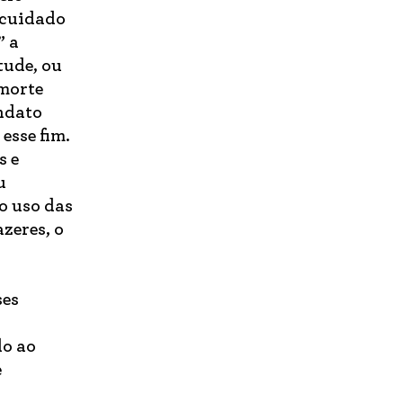
“cuidado
” a
tude, ou
 morte
andato
esse fim.
s e
u
 o uso das
azeres, o
ses
do ao
e