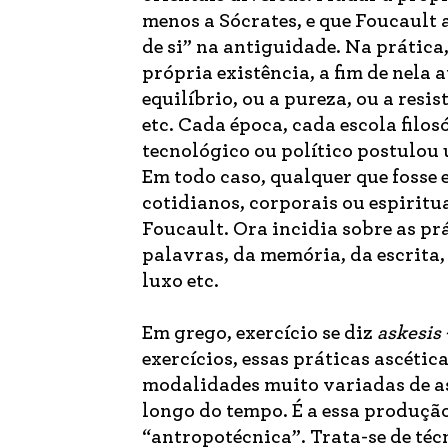
menos a Sócrates, e que Foucault
de si” na antiguidade. Na prática
própria existência, a fim de nela 
equilíbrio, ou a pureza, ou a resi
etc. Cada época, cada escola filos
tecnológico ou político postulou 
Em todo caso, qualquer que fosse e
cotidianos, corporais ou espiritu
Foucault. Ora incidia sobre as prá
palavras, da memória, da escrita, 
luxo etc.
Em grego, exercício se diz
askesis
exercícios, essas práticas ascética
modalidades muito variadas de as
longo do tempo. É a essa produç
“antropotécnica”. Trata-se de té