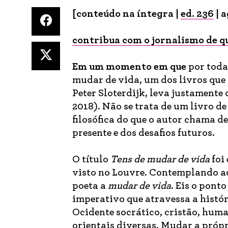
[conteúdo na íntegra |
ed. 236
| 
contribua com o jornalismo de q
Em um momento
em que
por toda
mudar de vida, um dos livros que 
Peter Sloterdijk, leva justamente 
2018). Não se trata de um livro d
filosófica do que o autor chama d
presente e dos desafios futuros.
O título
Tens de mudar de vida
foi
visto no Louvre. Contemplando aq
poeta a
mudar de vida
. Eis o pont
imperativo que atravessa a hist
Ocidente socrático, cristão, huma
orientais diversas. Mudar a próp