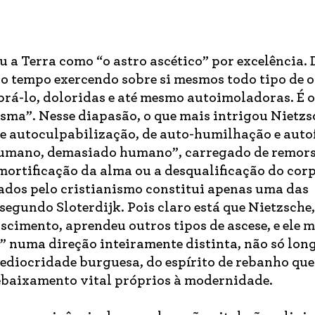
 a Terra como “o astro ascético” por excelência. D
o tempo exercendo sobre si mesmos todo tipo de 
mbrá-lo, doloridas e até mesmo autoimoladoras. É o
sma”. Nesse diapasão, o que mais intrigou Nietzsc
de autoculpabilização, de auto-humilhação e auto
humano, demasiado humano”, carregado de remors
 mortificação da alma ou a desqualificação do cor
gados pelo cristianismo constitui apenas uma das
segundo Sloterdijk. Pois claro está que Nietzsche,
scimento, aprendeu outros tipos de ascese, e ele
” numa direção inteiramente distinta, não só lon
diocridade burguesa, do espírito de rebanho que
rebaixamento vital próprios à modernidade.