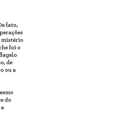
e fato,
operações
 mistério
he foi o
flagelo
o, de
po ou a
 mesmo
ge do
 a