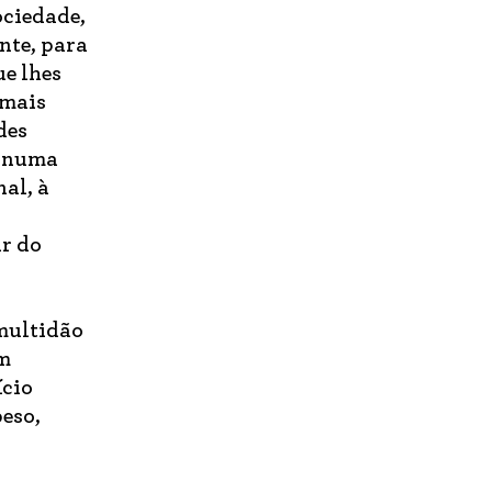
ociedade,
nte, para
ue lhes
 mais
des
, numa
nal, à
ar do
multidão
am
ício
peso,