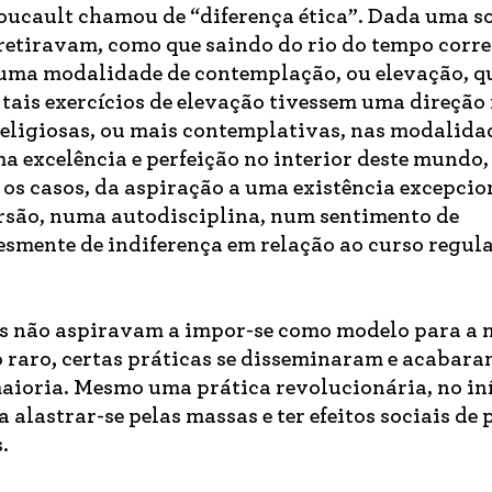
Foucault chamou de “diferença ética”. Dada uma s
retiravam, como que saindo do rio do tempo corre
r uma modalidade de contemplação, ou elevação, q
tais exercícios de elevação tivessem uma direção
eligiosas, ou mais contemplativas, nas modalida
ma excelência e perfeição no interior deste mundo
 os casos, da aspiração a uma existência excepcio
rsão, numa autodisciplina, num sentimento de
esmente de indiferença em relação ao curso regul
os não aspiravam a impor-se como modelo para a 
o raro
,
certas práticas se disseminaram e acabar
ioria. Mesmo uma prática revolucionária, no in
alastrar-se pelas massas e ter efeitos sociais de 
.