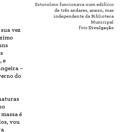
Estocolmo funcionava num edifício
de três andares, anexo, mas
independente da Biblioteca
Municipal
Foto
Divulgação
 sua vez
áximo
uns
os
, e
angeira –
verno do
inaturas
no
m massa é
dos, vou
ra