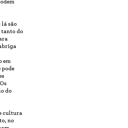
 podem
 lá são
 tanto do
ara
 abriga
o em
e pode
es
 Os
ão do
e cultura
to, no