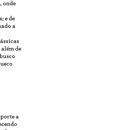
, onde
; e de
usado a
lássicas
; além de
 busco
sueco
porte a
recendo