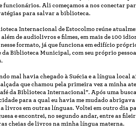
 e funcionários. Ali começamos a nos conectar par
ratégias para salvar a biblioteca.
lioteca Internacional de Estocolmo reúne atualm
 além de audiolivros e filmes, em mais de 100 idio
sse formato, já que funciona em edifício próprio
 da Biblioteca Municipal, com seu próprio pessoa
.
ndo mal havia chegado à Suécia e a língua local 
 calçada que chamou pela primeira vez a minha at
Café da Biblioteca Internacional”. Após uma busc
a cidade para a qual eu havia me mudado abrigav
a livros em outras línguas. Voltei em outro dia p
esa e encontrei, no segundo andar, entre as fileir
ras cheias de livros na minha língua materna.