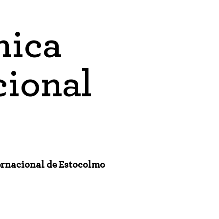
nica
cional
ernacional de Estocolmo