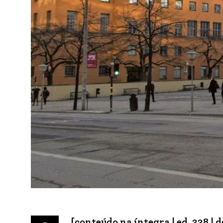
[conteúdo na íntegra |
ed. 228
| 