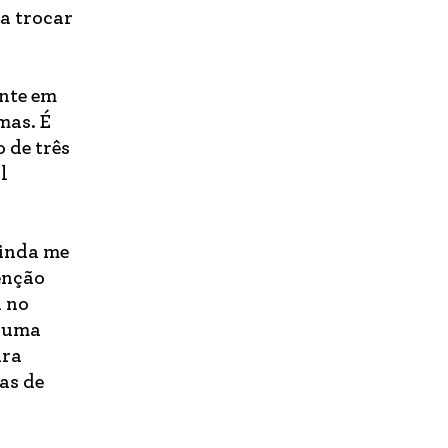
a trocar
ente em
mas. É
 de três
l
ainda me
enção
a no
a uma
ara
as de