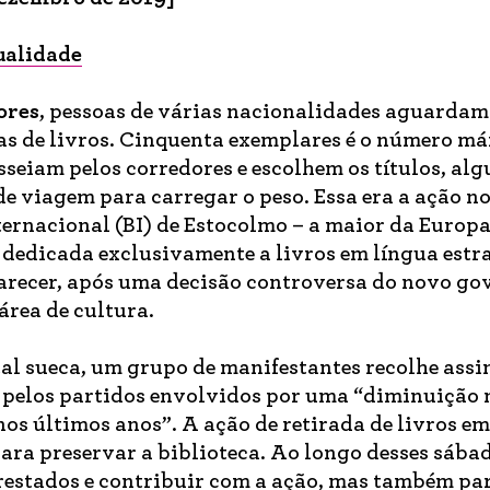
ualidade
ore
s
, pessoas de várias nacionalidades aguardam
has de livros. Cinquenta exemplares é o número m
seiam pelos corredores e escolhem os títulos, alg
e viagem para carregar o peso. Essa era a ação n
ternacional (BI) de Estocolmo – a maior da Europa
dedicada exclusivamente a livros em língua estr
aparecer, após uma decisão controversa do novo go
área de cultura.
tal sueca, um grupo de manifestantes recolhe ass
da pelos partidos envolvidos por uma “diminuição 
os últimos anos”. A ação de retirada de livros e
para preservar a biblioteca. Ao longo desses sába
prestados e contribuir com a ação, mas também pa