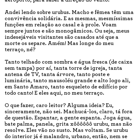
Andei lendo sobre urubus. Macho e fêmea têm uma
convivência solidária. E as mesmas, mesmíssimas
funções em relação ao casal e à prole. Voam
sempre juntos e são monogâmicos. Ou seja, meus
indesejáveis visitantes são casados até que a
morte os separe. Amém! Mas longe do meu
terraço, né?
Tanto telhado com sombra e água fresca (de caixa
sem tampa) por aí, tanta torre de igreja, tanta
antena de TV, tanta árvore, tanto poste e
luminária, tanto mausoléu grande e alto logo ali,
em Santo Amaro, tanto esqueleto de edifício por
todo canto! E eles aqui, no meu terraço.
O que fazer, caro leitor? Alguma ideia? Eu,
sinceramente, não sei. Machucá-los, claro, tá fora
de questão. Espantar, a gente espanta. Joga água,
bate palma, panela, grita xôôôôôô urubu, mas não
resolve. Eles vão no susto. Mas voltam. Se urubu
do interior já é malandro, urbano, então, nem se