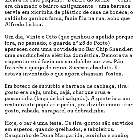
era chamado o bairro antigamente – uma barraca
servia em xicrinha de plástico de casa de boneca; o
caldinho ganhou fama, fazia fila na rua, acho que
Alfredo Lisboa.
Um dia, Vinte e Oito (que ganhou o apelido porque
fora, no passado, o guarda nº 28 do Porto)
apareceu com uma novidade no Bar Chip Shandler:
uma sanduicheira elétrica doméstica. Demorava a
esquentar e só fazia um sanduíche por vez. Pão
francês e queijo do reino. Sucesso absoluto. E
estava inventado o que agora chamam Tostex.
Em boteco de subúrbio e barraca de cachaça, tira-
gosto era caju, umbu, cajá, charque crua e
passarinha (baço de boi salgado). A gente ia a um
restaurante popular e pedia, pra dividir como tira-
gosto, rabada, sarapatel ou dobradinha.
Hoje, o bar é uma festa. Os tira-gostos são servidos
em espetos, quando grelhados, e tabuleiros.
Casquinho de Dona Margarida, coxinha e coxão;