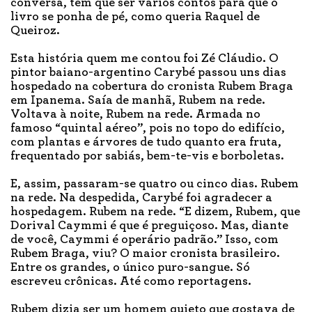
conversa, tem que ser vários contos para que o
livro se ponha de pé, como queria Raquel de
Queiroz.
Esta história quem me contou foi Zé Cláudio. O
pintor baiano-argentino Carybé passou uns dias
hospedado na cobertura do cronista Rubem Braga
em Ipanema. Saía de manhã, Rubem na rede.
Voltava à noite, Rubem na rede. Armada no
famoso “quintal aéreo”, pois no topo do edifício,
com plantas e árvores de tudo quanto era fruta,
frequentado por sabiás, bem-te-vis e borboletas.
E, assim, passaram-se quatro ou cinco dias. Rubem
na rede. Na despedida, Carybé foi agradecer a
hospedagem. Rubem na rede. “E dizem, Rubem, que
Dorival Caymmi é que é preguiçoso. Mas, diante
de você, Caymmi é operário padrão.” Isso, com
Rubem Braga, viu? O maior cronista brasileiro.
Entre os grandes, o único puro-sangue. Só
escreveu crônicas. Até como reportagens.
Rubem dizia ser um homem quieto que gostava de