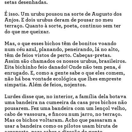
setas desenhadas.
É isso. Um urubu pousou na sorte de Augusto dos
Anjos. E dois urubus deram de pousar no meu
terraço. Quanto à sorte, poeta, continuo sem ter
do que me queixar.
Mas, o que esses bichos têm de bonitos voando
num céu azul, planando, peneirando, lá no alto,
têm de feios vistos de perto. Cabeças-pretas.
Assim são chamados os nossos urubus, brasileiros.
Eita bichinho feio danado! Onde não tem pena, é
enrugado. E, como a gente sabe o que eles comem,
não há boa vontade ecológica que lhes empreste
simpatia. Além de feios, nojentos.
Lurdes disse que, no interior, a família dela botava
uma bandeira na cumeeira da casa pros bichos não
pousarem. Fez uma bandeira com um lençol velho,
cabo de vassoura, e fincou num jarro, no terraço.
Mas os bichos voltaram. Acho que passaram a
usar a bandeira como os pilotos usam biruta de
aeroporto, para saber a direção do vento.