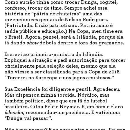
Como eu não tinha como trocar Dunga, cogitei,
confesso, trocar de time. Sempre achei essa
história de “pátria de chuteiras” uma das
invencionices geniais de Nelson Rodrigues.
(Patriotada. E não patriotismo. Patriotismo é
saúde pública e educação.) Na Copa, meu time era
o Brasil. Agora, pensei, será a Islândia, porque ela
tá dando
show
de bola dentro e fora dos gramados.
Escrevi ao primeiro-ministro da Islândia.
Expliquei a situação e pedi autorização para torcer
oficialmente pela seleção deles, mesmo que ela
não viesse a ser classificada para a Copa de 2018.
“Torcerei na Eurocopa e nos jogos amistosos.”
Sua Excelência foi diligente e gentil. Agradeceu.
Mas dispensou minha torcida. Nórdico, mas
também político, disse que era fã do futebol
brasileiro. Citou Pelé e Neymar. E, em bom e claro
íslenska
, recomendou-me paciência. E vaticinou:
“Dunga vai passar”.
Não é que passou? E eu quase viro a casaca. Foi por