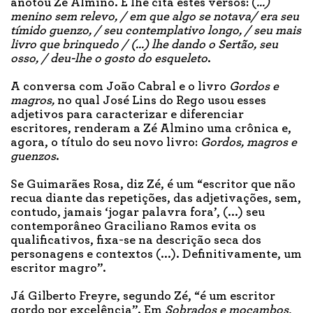
anotou Zé Almino. E lhe cita estes versos: (
...)
menino sem relevo, / em que algo se notava/ era seu
tímido guenzo, / seu contemplativo longo, / seu mais
livro que brinquedo / (...) lhe dando o Sertão, seu
osso, / deu-lhe o gosto do esqueleto
.
A conversa com João Cabral e o livro
Gordos e
magros,
no qual José Lins do Rego usou esses
adjetivos para caracterizar e diferenciar
escritores, renderam a Zé Almino uma crônica e,
agora, o título do seu novo livro:
Gordos, magros e
guenzos
.
Se Guimarães Rosa, diz Zé, é um “escritor que não
recua diante das repetições, das adjetivações, sem,
contudo, jamais ‘jogar palavra fora’, (...) seu
contemporâneo Graciliano Ramos evita os
qualificativos, fixa-se na descrição seca dos
personagens e contextos (...). Definitivamente, um
escritor magro”.
Já Gilberto Freyre, segundo Zé, “é um escritor
gordo por excelência”. Em
Sobrados e mocambos
,