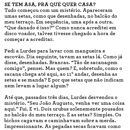
SE TEM ASA, PRA QUE QUER CASA?
Tudo começou com um mistério. Apareceram
umas setas, como que desenhadas, no balcão do
meu terraço. Em sequência, uma após a outra.
“Que danado é isso?” Como nunca acreditei em
disco voador, talvez tivesse chegado a hora de
começar a acreditar.
Pedi a Lurdes para lavar com mangueira e
escovão. Dia seguinte, tavam as setas lá. Como já
disse, desenhadas. Brancas. “Tão de sacanagem
comigo”, pensei. Mas quem? E, sobretudo, como o
sacana chega até aqui, ao 11º andar, desenha as
setas e se manda? E por que setas que não indicam
nem levam a lugar algum?
Até que, passados três dias, Lurdes desvendou o
mistério. “Seu João Augusto, venha ver uma coisa
aqui.” Fui. E vi. Dois urubus solenemente pousados
no balcão do meu terraço. E as setas? Simples. Os
bichos cagavam e caminhavam sobre a merda.
Impressionante. As pegadas secas ficavam como