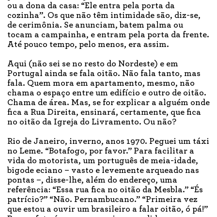
ou a dona da casa: “Ele entra pela porta da
cozinha”. Os que não têm intimidade são, diz-se,
de cerimônia. Se anunciam, batem palma ou
tocam a campainha, e entram pela porta da frente.
Até pouco tempo, pelo menos, era assim.
Aqui (não sei se no resto do Nordeste) e em
Portugal ainda se fala oitão. Não fala tanto, mas
fala. Quem mora em apartamento, mesmo, não
chama o espaço entre um edifício e outro de oitão.
Chama de área. Mas, se for explicar a alguém onde
fica a Rua Direita, ensinará, certamente, que fica
no oitão da Igreja do Livramento. Ou não?
Rio de Janeiro, inverno, anos 1970. Peguei um táxi
no Leme. “Botafogo, por favor.” Para facilitar a
vida do motorista, um português de meia-idade,
bigode eciano – vasto e levemente arqueado nas
pontas –, disse-lhe, além do endereço, uma
referência: “Essa rua fica no oitão da Mesbla.” “És
patrício?” “Não. Pernambucano.” “Primeira vez
que estou a ouvir um brasileiro a falar oitão, ó pá!”