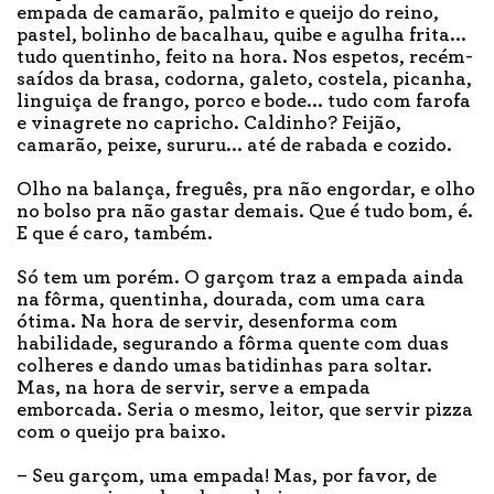
empada de camarão, palmito e queijo do reino,
pastel, bolinho de bacalhau, quibe e agulha frita...
tudo quentinho, feito na hora. Nos espetos, recém-
saídos da brasa, codorna, galeto, costela, picanha,
linguiça de frango, porco e bode... tudo com farofa
e vinagrete no capricho. Caldinho? Feijão,
camarão, peixe, sururu... até de rabada e cozido.
Olho na balança, freguês, pra não engordar, e olho
no bolso pra não gastar demais. Que é tudo bom, é.
E que é caro, também.
Só tem um porém. O garçom traz a empada ainda
na fôrma, quentinha, dourada, com uma cara
ótima. Na hora de servir, desenforma com
habilidade, segurando a fôrma quente com duas
colheres e dando umas batidinhas para soltar.
Mas, na hora de servir, serve a empada
emborcada. Seria o mesmo, leitor, que servir pizza
com o queijo pra baixo.
– Seu garçom, uma empada! Mas, por favor, de