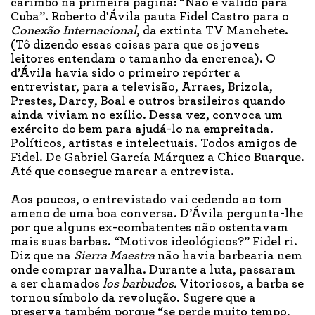
carimbo na primeira página: “Não é válido para
Cuba”. Roberto d'Ávila pauta Fidel Castro para o
Conexão Internacional
, da extinta TV Manchete.
(Tô dizendo essas coisas para que os jovens
leitores entendam o tamanho da encrenca). O
d’Ávila havia sido o primeiro repórter a
entrevistar, para a televisão, Arraes, Brizola,
Prestes, Darcy, Boal e outros brasileiros quando
ainda viviam no exílio. Dessa vez, convoca um
exército do bem para ajudá-lo na empreitada.
Políticos, artistas e intelectuais. Todos amigos de
Fidel. De Gabriel García Márquez a Chico Buarque.
Até que consegue marcar a entrevista.
Aos poucos, o entrevistado vai cedendo ao tom
ameno de uma boa conversa. D’Ávila pergunta-lhe
por que alguns ex-combatentes não ostentavam
mais suas barbas. “Motivos ideológicos?” Fidel ri.
Diz que na
Sierra Maestra
não havia barbearia nem
onde comprar navalha. Durante a luta, passaram
a ser chamados
los barbudos.
Vitoriosos, a barba se
tornou símbolo da revolução. Sugere que a
preserva também porque “se perde muito tempo,