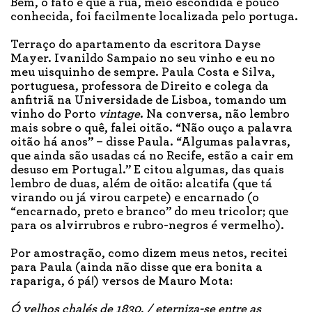
Bem, o fato é que a rua, meio escondida e pouco
conhecida, foi facilmente localizada pelo portuga.
Terraço do apartamento da escritora Dayse
Mayer. Ivanildo Sampaio no seu vinho e eu no
meu uisquinho de sempre. Paula Costa e Silva,
portuguesa, professora de Direito e colega da
anfitriã na Universidade de Lisboa, tomando um
vinho do Porto
vintage
. Na conversa, não lembro
mais sobre o quê, falei oitão. “Não ouço a palavra
oitão há anos” – disse Paula. “Algumas palavras,
que ainda são usadas cá no Recife, estão a cair em
desuso em Portugal.” E citou algumas, das quais
lembro de duas, além de oitão: alcatifa (que tá
virando ou já virou carpete) e encarnado (o
“encarnado, preto e branco” do meu tricolor; que
para os alvirrubros e rubro-negros é vermelho).
Por amostração, como dizem meus netos, recitei
para Paula (ainda não disse que era bonita a
rapariga, ó pá!) versos de Mauro Mota:
Ó velhos chalés de 1830
, / eterniza-se entre as