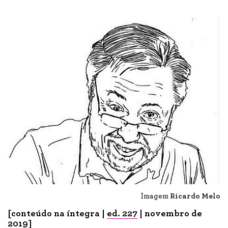
Imagem
Ricardo Melo
[conteúdo na íntegra |
ed. 22
7
|
novem
bro de
2019]