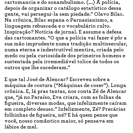
cartomancia e do sonambulismo. (...) A polícia,
depois de organizar o catálogo estatístico dessa
gente, vai persegui-la sem piedade.” Olavo Bilac.
Na crônica, Bilac espana o Parnasianismo, a
linguagem rebuscada e o vocabulário culto.
Inspiração? Notícia de jornal. E assume a defesa
das cartomantes. “O que a polícia vai fazer é pôr a
sua mão imprudente numa tradição multissecular,
numa eterna e indestrutível mentira, criada pelo
medo ou pela curiosidade dos primeiros homens e
sustentada pela irremediável tolice de todos os
outros que lhe sucederam.”
E que tal José de Alencar? Escreveu sobre a
máquina de costura (“Máquinas de coser”). Longa
crônica. E, lá pras tantas, nos conta Zé de Alencar
que, “já no Paraíso, Eva criara, com as folhas da
figueira, diversas modas, que infelizmente caíram
em completo desuso.” Infelizmente, Zé? Precárias
folhinhas de figueira, né? E há quem pense que
você, nosso romântico maior, só pensava em
lábios de mel.