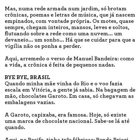
Mas, numa rede armada num jardim, só brotam
crônicas, poemas e letras de música, que já nascem
empinados, com vontade própria. Os motes, quase
sempre, chegam inteiros, mansos, leves e soltos,
flutuando sobre a rede como uma nuvem... um
devaneio... um sonho... Há que se cuidar para que a
vigília não os ponha a perder.
Aqui, arremedo o verso de Manuel Bandeira: como
a vida, a crônica é feita de pequenos nadas.
BYE BYE, BRASIL
Quando minha mãe vinha do Rio e o voo fazia
escala em Vitória, a gente já sabia. Na bagagem de
mão, chocolates Garoto. Em casa, só chegavam as
embalagens vazias.
A Garoto, capixaba, era famosa. Hoje, só existe
uma marca de chocolate nacional. Sabe-se lá até
quando.
Aqui, no Recife, tinha três fábricas: Renda Priori,