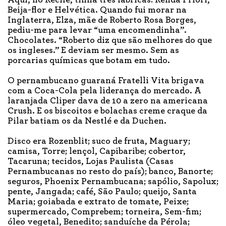
Beija-flor e Helvética. Quando fui morar na
Inglaterra, Elza, mãe de Roberto Rosa Borges,
pediu-me para levar “uma encomendinha”.
Chocolates. “Roberto diz que são melhores do que
os ingleses.” E deviam ser mesmo. Sem as
porcarias químicas que botam em tudo.
O pernambucano guaraná Fratelli Vita brigava
com a Coca-Cola pela liderança do mercado. A
laranjada Cliper dava de 10 a zero na americana
Crush. E os biscoitos e bolachas creme craque da
Pilar batiam os da Nestlé e da Duchen.
Disco era Rozenblit; suco de fruta, Maguary;
camisa, Torre; lençol, Capibaribe; cobertor,
Tacaruna; tecidos, Lojas Paulista (Casas
Pernambucanas no resto do país); banco, Banorte;
seguros, Phoenix Pernambucana; sapólio, Sapolux;
pente, Jangada; café, São Paulo; queijo, Santa
Maria; goiabada e extrato de tomate, Peixe;
supermercado, Comprebem; torneira, Sem-fim;
óleo vegetal, Benedito; sanduíche da Pérola;