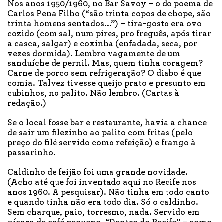
Nos anos 1950/1960, no Bar Savoy – o do poema de
Carlos Pena Filho (“são trinta copos de chope, são
trinta homens sentados...”) – tira-gosto era ovo
cozido (com sal, num pires, pro freguês, após tirar
a casca, salgar) e coxinha (enfadada, seca, por
vezes dormida). Lembro vagamente de um
sanduíche de pernil. Mas, quem tinha coragem?
Carne de porco sem refrigeração? O diabo é que
comia. Talvez tivesse queijo prato e presunto em
cubinhos, no palito. Não lembro. (Cartas à
redação.)
Se o local fosse bar e restaurante, havia a chance
de sair um filezinho ao palito com fritas (pelo
preço do filé servido como refeição) e frango à
passarinho.
Caldinho de feijão foi uma grande novidade.
(Acho até que foi inventado aqui no Recife nos
anos 1960. A pesquisar). Não tinha em todo canto
e quando tinha não era todo dia. Só o caldinho.
Sem charque, paio, torresmo, nada. Servido em
xícara de café pequeno. “Dentro do Recife” – como