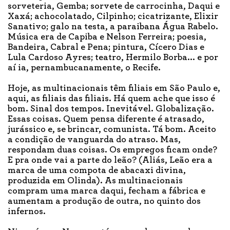
sorveteria, Gemba; sorvete de carrocinha, Daqui e
Xaxá; achocolatado, Cilpinho; cicatrizante, Elixir
Sanativo; galo na testa, a paraibana Água Rabelo.
Música era de Capiba e Nelson Ferreira; poesia,
Bandeira, Cabral e Pena; pintura, Cícero Dias e
Lula Cardoso Ayres; teatro, Hermilo Borba... e por
aí ia, pernambucanamente, o Recife.
Hoje, as multinacionais têm filiais em São Paulo e,
aqui, as filiais das filiais. Há quem ache que isso é
bom. Sinal dos tempos. Inevitável. Globalização.
Essas coisas. Quem pensa diferente é atrasado,
jurássico e, se brincar, comunista. Tá bom. Aceito
a condição de vanguarda do atraso. Mas,
respondam duas coisas. Os empregos ficam onde?
E pra onde vai a parte do leão? (Aliás, Leão era a
marca de uma compota de abacaxi divina,
produzida em Olinda). As multinacionais
compram uma marca daqui, fecham a fábrica e
aumentam a produção de outra, no quinto dos
infernos.