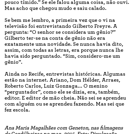
pouco tímido.” Se ele falou alguma coisa, não ouvi.
Mas acho que chegou mudo e saiu calado.
Se bem me lembro, a primeira vez que o vi na
televisão foi entrevistando Gilberto Freyre. A
pergunta: “O senhor se considera um gênio?”
Gilberto ter-se na conta de gênio não era
exatamente uma novidade. Se nunca havia dito,
assim, com todas as letras, era porque nunca lhe
havia sido perguntado. “Sim, considero-me um
gênio”.
Ainda no Recife, entrevistas históricas. Algumas
estão na internet. Ariano, Dom Hélder, Arraes,
Roberto Carlos, Luiz Gonzaga... O menino
“perguntador”, como ele se dizia, era, também,
editor. E editor de mão cheia. Não sei se aprendeu
com alguém ou se aprendeu fazendo. Mas sei que
fez escola.
Ana Maria Magalhães com Geneton, nas filmagens
de
Cordilheiras no mar
, 2015. Foto: Divulgação