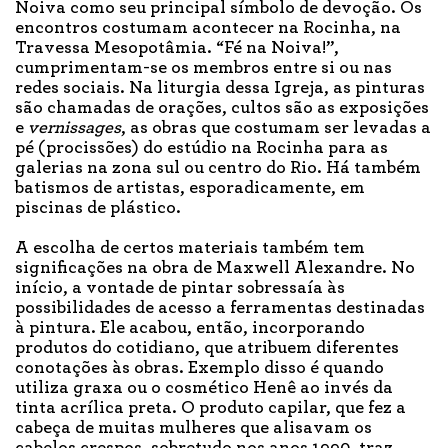
Noiva como seu principal símbolo de devoção. Os
encontros costumam acontecer na Rocinha, na
Travessa Mesopotâmia. “Fé na Noiva!”,
cumprimentam-se os membros entre si ou nas
redes sociais. Na liturgia dessa Igreja, as pinturas
são chamadas de orações, cultos são as exposições
e
vernissages
, as obras que costumam ser levadas a
pé (procissões) do estúdio na Rocinha para as
galerias na zona sul ou centro do Rio. Há também
batismos de artistas, esporadicamente, em
piscinas de plástico.
A escolha de certos materiais também tem
significações na obra de Maxwell Alexandre. No
início, a vontade de pintar sobressaía às
possibilidades de acesso a ferramentas destinadas
à pintura. Ele acabou, então, incorporando
produtos do cotidiano, que atribuem diferentes
conotações às obras. Exemplo disso é quando
utiliza graxa ou o cosmético Henê ao invés da
tinta acrílica preta. O produto capilar, que fez a
cabeça de muitas mulheres que alisavam os