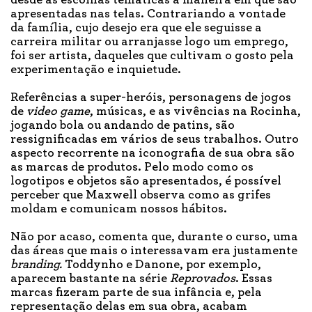
desde as escolhas temáticas à maneira em que são
apresentadas nas telas. Contrariando a vontade
da família, cujo desejo era que ele seguisse a
carreira militar ou arranjasse logo um emprego,
foi ser artista, daqueles que cultivam o gosto pela
experimentação e inquietude.
Referências a super-heróis, personagens de jogos
de
video game
, músicas, e as vivências na Rocinha,
jogando bola ou andando de patins, são
ressignificadas em vários de seus trabalhos. Outro
aspecto recorrente na iconografia de sua obra são
as marcas de produtos. Pelo modo como os
logotipos e objetos são apresentados, é possível
perceber que Maxwell observa como as grifes
moldam e comunicam nossos hábitos.
Não por acaso, comenta que, durante o curso, uma
das áreas que mais o interessavam era justamente
branding.
Toddynho e Danone, por exemplo,
aparecem bastante na série
Reprovados
. Essas
marcas fizeram parte de sua infância e, pela
representação delas em sua obra, acabam