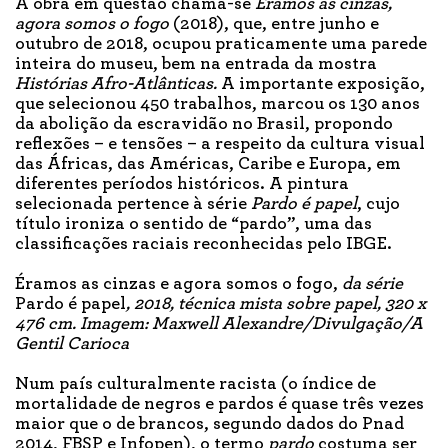
A obra em questão chama-se
Éramos as cinzas,
agora somos o fogo
(2018), que, entre junho e
outubro de 2018, ocupou praticamente uma parede
inteira do museu, bem na entrada da mostra
Histórias Afro-Atlânticas.
A importante exposição,
que selecionou 450 trabalhos, marcou os 130 anos
da abolição da escravidão no Brasil, propondo
reflexões – e tensões – a respeito da cultura visual
das Áfricas, das Américas, Caribe e Europa, em
diferentes períodos históricos. A pintura
selecionada pertence à série
Pardo é papel
, cujo
título ironiza o sentido de “pardo”, uma das
classificações raciais reconhecidas pelo IBGE.
Éramos as cinzas e agora somos o fogo,
da
série
Pardo é papel
, 2018, técnica mista sobre papel, 320 x
476 cm. Imagem:
Maxwell Alexandre/Divulgação/A
G
entil C
arioca
Num país culturalmente racista (o índice de
mortalidade de negros e pardos é quase três vezes
maior que o de brancos, segundo dados do Pnad
2014, FBSP e Infopen), o termo
pardo
costuma ser