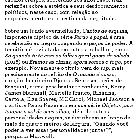
cabelos crespos, sobretudo nos anos 1990, traz
reflexões sobre a estética e seus desdobramentos
políticos, nesse caso, com relação ao
empoderamento e autoestima da negritude.
Sobre um fundo avermelhado,
Cantos de esquina
,
imponente díptico da série
Pardo é papel
, é uma
celebração ao negro ocupando espaços de poder. A
temática é revisitada em outros trabalhos, como
Só quando tu tá com as folhas geral gosta de salada
(2018) ou
Éramos as cinzas, agora somos o fogo
, por
exemplo. Novamente o título vem do
rap
, mais
precisamente do refrão de
O mundo é nosso
,
canção do mineiro Djonga. Representações de
Basquiat, numa pose bastante conhecida, Kerry
James Marshall, Marielle Franco, Rihanna,
Cartola, Elza Soares, MC Carol, Michael Jackson e
o artista Paulo Nazareth em sua série
Objetos para
tampar o sol de seus olhos
, além de outras
personalidades negras, se distribuem ao longo de
mais de quatro metros de largura. “Quando você
poderia ver essas personalidades juntas?”,
pergunta Maxwell.