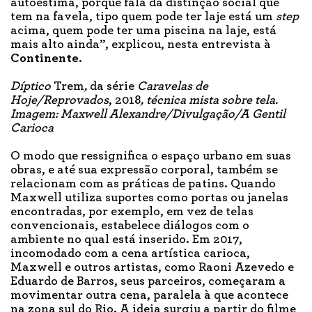
autoestima, porque fala da distinção social que
tem na favela, tipo quem pode ter laje está um
step
acima, quem pode ter uma piscina na laje, está
mais alto ainda”, explicou, nesta entrevista à
Continente
.
Díptico
Trem
,
da série
Caravelas de
Hoje/Reprovados
, 2018
, técnica mista sobre tela.
Imagem:
Maxwell Alexandre/Divulgação/A G
entil
C
arioca
O modo que ressignifica o espaço urbano em suas
obras, e até sua expressão corporal, também se
relacionam com as práticas de patins. Quando
Maxwell utiliza suportes como portas ou janelas
encontradas, por exemplo, em vez de telas
convencionais, estabelece diálogos com o
ambiente no qual está inserido. Em 2017,
incomodado com a cena artística carioca,
Maxwell e outros artistas, como Raoni Azevedo e
Eduardo de Barros, seus parceiros, começaram a
movimentar outra cena, paralela à que acontece
na zona sul do Rio. A ideia surgiu a partir do filme