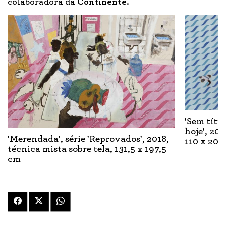
colaboradora da
Continente
.
'Sem títul
hoje', 201
'Merendada', série 'Reprovados', 2018,
110 x 201
técnica mista sobre tela, 131,5 x 197,5
cm