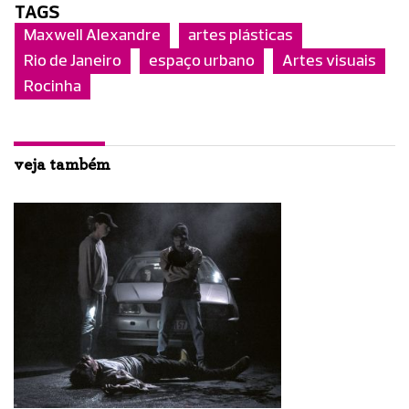
TAGS
Maxwell Alexandre
artes plásticas
Rio de Janeiro
espaço urbano
Artes visuais
Rocinha
veja também