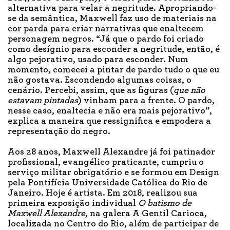
alternativa para velar a negritude. Apropriando-
se da semântica, Maxwell faz uso de materiais na
cor parda para criar narrativas que enaltecem
personagem negros. “Já que o pardo foi criado
como desígnio para esconder a negritude, então, é
algo pejorativo, usado para esconder. Num
momento, comecei a pintar de pardo tudo o que eu
não gostava. Escondendo algumas coisas, o
cenário. Percebi, assim, que as figuras (
que não
estavam pintadas
) vinham para a frente. O pardo,
nesse caso, enaltecia e não era mais pejorativo”,
explica a maneira que ressignifica e empodera a
representação do negro.
Aos 28 anos, Maxwell Alexandre já foi patinador
profissional, evangélico praticante, cumpriu o
serviço militar obrigatório e se formou em Design
pela Pontifícia Universidade Católica do Rio de
Janeiro. Hoje é artista. Em 2018, realizou sua
primeira exposição individual
O batismo de
Maxwell Alexandre
, na galera A Gentil Carioca,
localizada no Centro do Rio, além de participar de