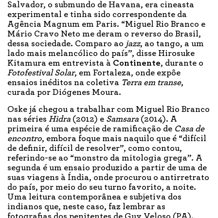
Salvador, o submundo de Havana, era cineasta
experimental e tinha sido correspondente da
Agência Magnum em Paris. “Miguel Rio Branco e
Mário Cravo Neto me deram o reverso do Brasil,
dessa sociedade. Comparo ao
jazz
, ao tango, a um
lado mais melancólico do país”, disse Hirosuke
Kitamura em entrevista à
Continente
, durante o
Fotofestival Solar
, em Fortaleza, onde expôe
ensaios inéditos na coletiva
Terra em transe
,
curada por Diógenes Moura.
Oske já chegou a trabalhar com Miguel Rio Branco
nas séries
Hidra
(2012) e
Samsara
(2014). A
primeira é uma espécie de ramificação de
Casa de
encontro
, embora foque mais naquilo que é “difícil
de definir, difícil de resolver”, como contou,
referindo-se ao “monstro da mitologia grega”. A
segunda é um ensaio produzido a partir de uma de
suas viagens à Índia, onde procurou o antirretrato
do país, por meio do seu turno favorito, a noite.
Uma leitura contemporânea e subjetiva dos
indianos que, neste caso, faz lembrar as
fotografias dos penitentes de Guy Veloso (PA).