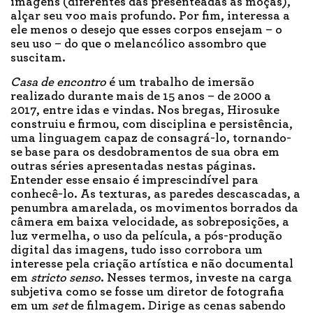
imagens (diferentes das presenteadas às moças),
alçar seu voo mais profundo. Por fim, interessa a
ele menos o desejo que esses corpos ensejam – o
seu uso – do que o melancólico assombro que
suscitam.
Casa de encontro
é um trabalho de imersão
realizado durante mais de 15 anos – de 2000 a
2017, entre idas e vindas. Nos bregas, Hirosuke
construiu e firmou, com disciplina e persistência,
uma linguagem capaz de consagrá-lo, tornando-
se base para os desdobramentos de sua obra em
outras séries apresentadas nestas páginas.
Entender esse ensaio é imprescindível para
conhecê-lo. As texturas, as paredes descascadas, a
penumbra amarelada, os movimentos borrados da
câmera em baixa velocidade, as sobreposições, a
luz vermelha, o uso da película, a pós-produção
digital das imagens, tudo isso corrobora um
interesse pela criação artística e não documental
em
stricto senso
. Nesses termos, investe na carga
subjetiva como se fosse um diretor de fotografia
em um
set
de filmagem. Dirige as cenas sabendo