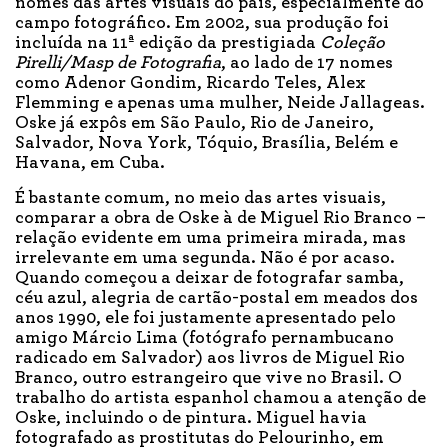
nomes das artes visuais do país, especialmente do
campo fotográfico. Em 2002, sua produção foi
incluída na 11ª edição da prestigiada
Coleção
Pirelli/Masp de Fotografia
, ao lado de 17 nomes
como Adenor Gondim, Ricardo Teles, Alex
Flemming e apenas uma mulher, Neide Jallageas.
Oske já expôs em São Paulo, Rio de Janeiro,
Salvador, Nova York, Tóquio, Brasília, Belém e
Havana, em Cuba.
É bastante comum, no meio das artes visuais,
comparar a obra de Oske à de Miguel Rio Branco –
relação evidente em uma primeira mirada, mas
irrelevante em uma segunda. Não é por acaso.
Quando começou a deixar de fotografar samba,
céu azul, alegria de cartão-postal em meados dos
anos 1990, ele foi justamente apresentado pelo
amigo Márcio Lima (fotógrafo pernambucano
radicado em Salvador) aos livros de Miguel Rio
Branco, outro estrangeiro que vive no Brasil. O
trabalho do artista espanhol chamou a atenção de
Oske, incluindo o de pintura. Miguel havia
fotografado as prostitutas do Pelourinho, em