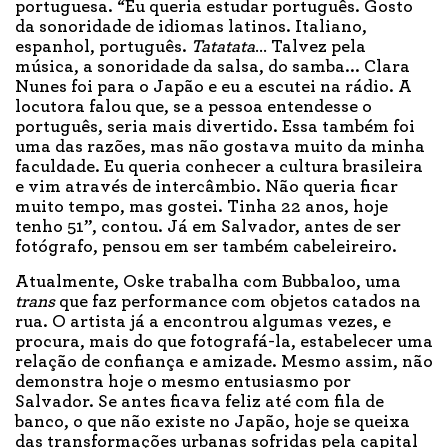
portuguesa. “Eu queria estudar português. Gosto
da sonoridade de idiomas latinos. Italiano,
espanhol, português.
Tatatata
… Talvez pela
música, a sonoridade da salsa, do samba... Clara
Nunes foi para o Japão e eu a escutei na rádio. A
locutora falou que, se a pessoa entendesse o
português, seria mais divertido. Essa também foi
uma das razões, mas não gostava muito da minha
faculdade. Eu queria conhecer a cultura brasileira
e vim através de intercâmbio. Não queria ficar
muito tempo, mas gostei. Tinha 22 anos, hoje
tenho 51”, contou. Já em Salvador, antes de ser
fotógrafo, pensou em ser também cabeleireiro.
Atualmente, Oske trabalha com Bubbaloo, uma
trans
que faz performance com objetos catados na
rua. O artista já a encontrou algumas vezes, e
procura, mais do que fotografá-la, estabelecer uma
relação de confiança e amizade. Mesmo assim, não
demonstra hoje o mesmo entusiasmo por
Salvador. Se antes ficava feliz até com fila de
banco, o que não existe no Japão, hoje se queixa
das transformações urbanas sofridas pela capital