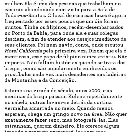
mulher. Ela é uma das pessoas que trabalham no
casarão abandonado com vista para a Baía de
Todos-os-Santos. O local de escassas luzes é agora
frequentado por esses poucos que um dia foram
muitos. Tinha os filipinos, recém-desembarcados
no Porto da Bahia, para onde ela e suas colegas
desciam, a fim de atender aos desejos imediatos de
seus clientes. Foi num navio, conta, onde escutou
Hotel California
pela primeira vez. Dizem que ela é
mentirosa, esse papo de filipino nunca existiu. Não
importa. Não faltam histórias quando se trata dos
bregas, como são popularmente conhecidos os
prostíbulos cada vez mais decadentes nas ladeiras
da Montanha e da Conceição.
Estamos na virada do século, anos 2000, e as
meninas do brega passam Kolene repetidamente
no cabelo; outras lavam-se detrás da cortina
vermelha amarrada no meio. Quando menos
esperam, chega um gringo novo na área. Não quer
exatamente fazer sexo, mas fotografá-las. Elas
estranham, querem dinheiro. Ele oferece algum