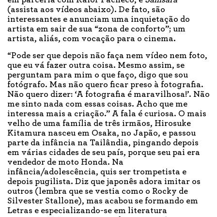
em parceria com Kalor Pacheco, e
Samsara
(assista aos vídeos abaixo). De fato, são
interessantes e anunciam uma inquietação do
artista em sair de sua “zona de conforto”; um
artista, aliás, com vocação para o cinema.
“Pode ser que depois não faça nem vídeo nem foto,
que eu vá fazer outra coisa. Mesmo assim, se
perguntam para mim o que faço, digo que sou
fotógrafo. Mas não quero ficar preso à fotografia.
Não quero dizer: ‘A fotografia é maravilhosa!’. Não
me sinto nada com essas coisas. Acho que me
interessa mais a criação.” A fala é curiosa. O mais
velho de uma família de três irmãos, Hirosuke
Kitamura nasceu em Osaka, no Japão, e passou
parte da infância na Tailândia, pingando depois
em várias cidades de seu país, porque seu pai era
vendedor de moto Honda. Na
infância/adolescência, quis ser trompetista e
depois pugilista. Diz que japonês adora imitar os
outros (lembra que se vestia como o Rocky de
Silvester Stallone), mas acabou se formando em
Letras e especializando-se em literatura