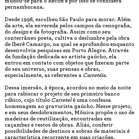
mudou-se para o Recife e por isso se considera
pernambucana.
Desde 1998, escolheu São Paulo para morar. Além
da arte, ela envereda pelos campos da cenografia,
do
design
e da fotografia. Assim como seu
conterrâneo poeta, cultiva o deslumbre pela obra
de Iberê Camargo, na qual se aprofundou enquanto
desenvolvia pesquisas em Porto Alegre. Através
da fundação dedicada ao artista gaúcho, ela
entrou em contato com objetos que fizeram parte
do seu universo, suas prensas e obras,
especialmente, as referentes a
Carretéis
.
Dessa imersão, à época, acordou no meio da noite
para rabiscar o projeto de seu primeiro banco
cúbico, cujo título
Carretel
é uma confessa
homenagem ao gravurista gaúcho. Nesse projeto,
e em seus desdobramentos, Mônica propõe o uso de
madeiras de reutilização, encontradas em
caçambas e restos de obras. Aliás, conferir
possibilidades de destinos a sobras de materiais é
característica recorrente em suas criações.