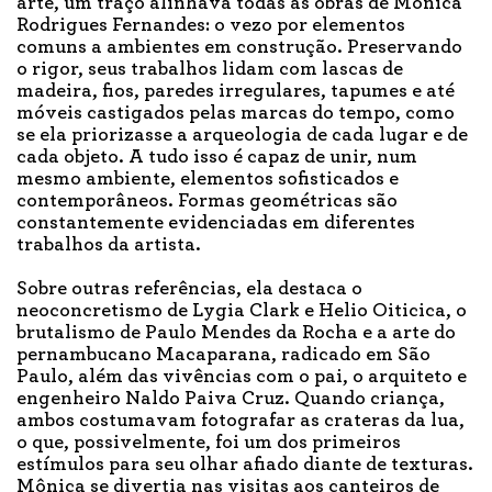
arte, um traço alinhava todas as obras de Mônica
Rodrigues Fernandes: o vezo por elementos
comuns a ambientes em construção. Preservando
o rigor, seus trabalhos lidam com lascas de
madeira, fios, paredes irregulares, tapumes e até
móveis castigados pelas marcas do tempo, como
se ela priorizasse a arqueologia de cada lugar e de
cada objeto. A tudo isso é capaz de unir, num
mesmo ambiente, elementos sofisticados e
contemporâneos. Formas geométricas são
constantemente evidenciadas em diferentes
trabalhos da artista.
Sobre outras referências, ela destaca o
neoconcretismo de Lygia Clark e Helio Oiticica, o
brutalismo de Paulo Mendes da Rocha e a arte do
pernambucano Macaparana, radicado em São
Paulo, além das vivências com o pai, o arquiteto e
engenheiro Naldo Paiva Cruz. Quando criança,
ambos costumavam fotografar as crateras da lua,
o que, possivelmente, foi um dos primeiros
estímulos para seu olhar afiado diante de texturas.
Mônica se divertia nas visitas aos canteiros de