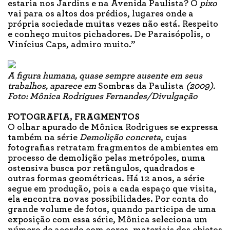
estaria nos Jardins e na Avenida Paulista? O
pixo
vai para os altos dos prédios, lugares onde a
própria sociedade muitas vezes não está. Respeito
e conheço muitos pichadores. De Paraisópolis, o
Vinícius Caps, admiro muito.”
A figura humana, quase sempre ausente em seus
trabalhos, aparece em
Sombras da Paulista
(2009).
Foto: Mônica Rodrigues Fernandes/Divulgação
FOTOGRAFIA, FRAGMENTOS
O olhar apurado de Mônica Rodrigues se expressa
também na série
Demolição concreta
, cujas
fotografias retratam fragmentos de ambientes em
processo de demolição pelas metrópoles, numa
ostensiva busca por retângulos, quadrados e
outras formas geométricas. Há 12 anos, a série
segue em produção, pois a cada espaço que visita,
ela encontra novas possibilidades. Por conta do
grande volume de fotos, quando participa de uma
exposição com essa série, Mônica seleciona um
número de acordo com cores, materiais dos objetos