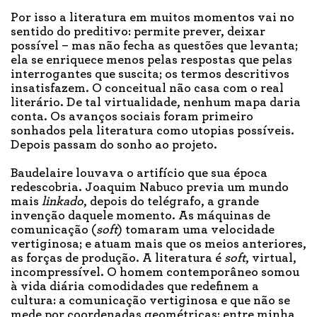
Por isso a literatura em muitos momentos vai no
sentido do preditivo: permite prever, deixar
possível – mas não fecha as questões que levanta;
ela se enriquece menos pelas respostas que pelas
interrogantes que suscita; os termos descritivos
insatisfazem. O conceitual não casa com o real
literário. De tal virtualidade, nenhum mapa daria
conta. Os avanços sociais foram primeiro
sonhados pela literatura como utopias possíveis.
Depois passam do sonho ao projeto.
Baudelaire louvava o artifício que sua época
redescobria. Joaquim Nabuco previa um mundo
mais
linkado
, depois do telégrafo, a grande
invenção daquele momento. As máquinas de
comunicação (
soft
) tomaram uma velocidade
vertiginosa; e atuam mais que os meios anteriores,
as forças de produção. A literatura é
soft
, virtual,
incompressível. O homem contemporâneo somou
à vida diária comodidades que redefinem a
cultura: a comunicação vertiginosa e que não se
mede por coordenadas geométricas: entre minha