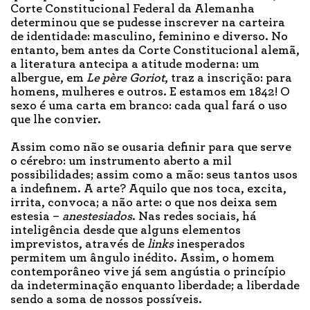
Corte Constitucional Federal da Alemanha
determinou que se pudesse inscrever na carteira
de identidade: masculino, feminino e diverso. No
entanto, bem antes da Corte Constitucional alemã,
a literatura antecipa a atitude moderna: um
albergue, em
Le père Goriot
, traz a inscrição: para
homens, mulheres e outros. E estamos em 1842! O
sexo é uma carta em branco: cada qual fará o uso
que lhe convier.
Assim como não se ousaria definir para que serve
o cérebro: um instrumento aberto a mil
possibilidades; assim como a mão: seus tantos usos
a indefinem. A arte? Aquilo que nos toca, excita,
irrita, convoca; a não arte: o que nos deixa sem
estesia –
anestesiados
. Nas redes sociais, há
inteligência desde que alguns elementos
imprevistos, através de
links
inesperados
permitem um ângulo inédito. Assim, o homem
contemporâneo vive já sem angústia o princípio
da indeterminação enquanto liberdade; a liberdade
sendo a soma de nossos possíveis.