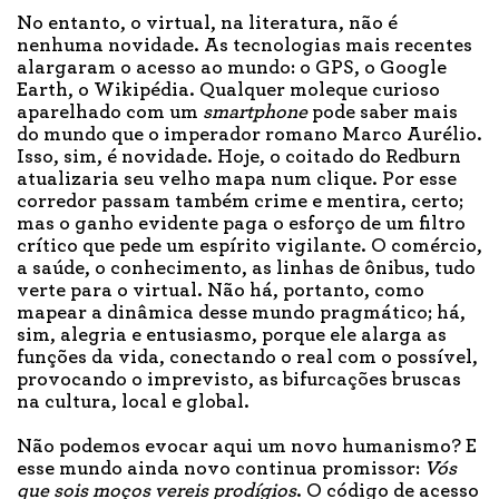
No entanto, o virtual, na literatura, não é
nenhuma novidade. As tecnologias mais recentes
alargaram o acesso ao mundo: o GPS, o Google
Earth, o Wikipédia. Qualquer moleque curioso
aparelhado com um
smartphone
pode saber mais
do mundo que o imperador romano Marco Aurélio.
Isso, sim, é novidade. Hoje, o coitado do Redburn
atualizaria seu velho mapa num clique. Por esse
corredor passam também crime e mentira, certo;
mas o ganho evidente paga o esforço de um filtro
crítico que pede um espírito vigilante. O comércio,
a saúde, o conhecimento, as linhas de ônibus, tudo
verte para o virtual. Não há, portanto, como
mapear a dinâmica desse mundo pragmático; há,
sim, alegria e entusiasmo, porque ele alarga as
funções da vida, conectando o real com o possível,
provocando o imprevisto, as bifurcações bruscas
na cultura, local e global.
Não podemos evocar aqui um novo humanismo? E
esse mundo ainda novo continua promissor:
Vós
que sois moços vereis prodígios
. O código de acesso