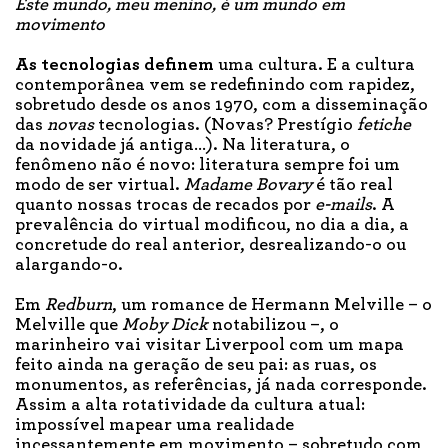
Este mundo, meu menino, é um mundo em
movimento
As tecnologias
definem
uma cultura. E a cultura
contemporânea vem se redefinindo com rapidez,
sobretudo desde os anos 1970, com a disseminação
das
novas
tecnologias. (Novas? Prestígio
fetiche
da novidade já antiga…). Na literatura, o
fenômeno não é novo: literatura sempre foi um
modo de ser virtual.
Madame Bovary
é tão real
quanto nossas trocas de recados por
e-mails
. A
prevalência do virtual modificou, no dia a dia, a
concretude do real anterior, desrealizando-o ou
alargando-o.
Em
Redburn
, um romance de Hermann Melville – o
Melville que
Moby Dick
notabilizou –, o
marinheiro vai visitar Liverpool com um mapa
feito ainda na geração de seu pai: as ruas, os
monumentos, as referências, já nada corresponde.
Assim a alta rotatividade da cultura atual:
impossível mapear uma realidade
incessantemente em movimento – sobretudo com