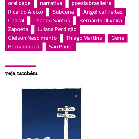
oralidade
narrativa
poesia brasileira
Ricardo Aleixo
Subcena
Angélica Freitas
Chacal
Thadeu Santos
Bernardo Oliveira
Zapoeta
Juliana Perdigão
Gleison Nascimento
Thiago Martins
Gene
Pernambuco
São Paulo
veja também