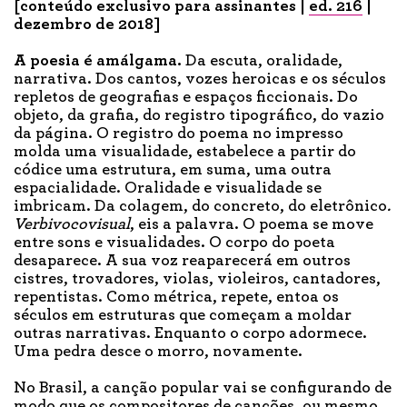
[conteúdo exclusivo para assinantes |
ed. 21
6
|
dezembro
de 2018]
A poesia
é amálgama.
Da escuta, oralidade,
narrativa. Dos cantos, vozes heroicas e os séculos
repletos de geografias e espaços ficcionais. Do
objeto, da grafia, do registro tipográfico, do vazio
da página. O registro do poema no impresso
molda uma visualidade, estabelece a partir do
códice uma estrutura, em suma, uma outra
espacialidade. Oralidade e visualidade se
imbricam. Da colagem, do concreto, do eletrônico
.
Verbivocovisual
, eis a palavra. O poema se move
entre sons e visualidades. O corpo do poeta
desaparece. A sua voz reaparecerá em outros
cistres, trovadores, violas, violeiros, cantadores,
repentistas. Como métrica, repete, entoa os
séculos em estruturas que começam a moldar
outras narrativas. Enquanto o corpo adormece.
Uma pedra desce o morro, novamente.
No Brasil, a canção popular vai se configurando de
modo que os compositores de canções, ou mesmo