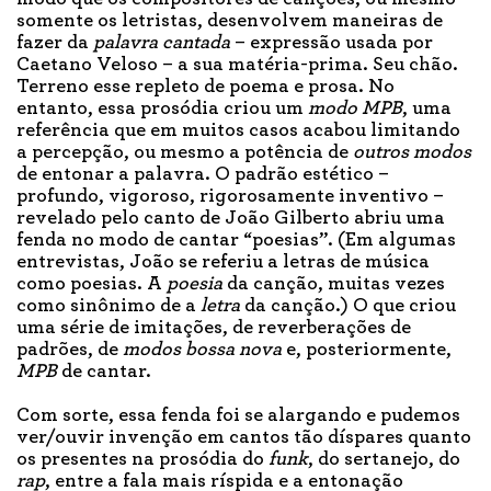
somente os letristas, desenvolvem maneiras de
fazer da
palavra cantada
– expressão usada por
Caetano Veloso – a sua matéria-prima. Seu chão.
Terreno esse repleto de poema e prosa. No
entanto, essa prosódia criou um
modo MPB
, uma
referência que em muitos casos acabou limitando
a percepção, ou mesmo a potência de
outros modos
de entonar a palavra. O padrão estético –
profundo, vigoroso, rigorosamente inventivo –
revelado pelo canto de João Gilberto abriu uma
fenda no modo de cantar “poesias”. (Em algumas
entrevistas, João se referiu a letras de música
como poesias. A
poesia
da canção, muitas vezes
como sinônimo de a
letra
da canção.) O que criou
uma série de imitações, de reverberações de
padrões, de
modos bossa nova
e, posteriormente,
MPB
de cantar.
Com sorte, essa fenda foi se alargando e pudemos
ver/ouvir invenção em cantos tão díspares quanto
os presentes na prosódia do
funk
, do sertanejo, do
rap
, entre a fala mais ríspida e a entonação