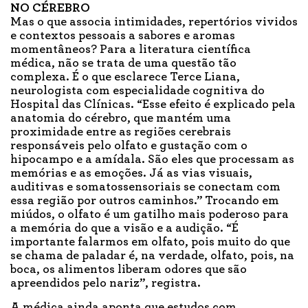
NO CÉREBRO
Mas o que associa intimidades, repertórios vividos
e contextos pessoais a sabores e aromas
momentâneos? Para a literatura científica
médica, não se trata de uma questão tão
complexa. É o que esclarece Terce Liana,
neurologista com especialidade cognitiva do
Hospital das Clínicas. “Esse efeito é explicado pela
anatomia do cérebro, que mantém uma
proximidade entre as regiões cerebrais
responsáveis pelo olfato e gustação com o
hipocampo e a amídala. São eles que processam as
memórias e as emoções. Já as vias visuais,
auditivas e somatossensoriais se conectam com
essa região por outros caminhos.” Trocando em
miúdos, o olfato é um gatilho mais poderoso para
a memória do que a visão e a audição. “É
importante falarmos em olfato, pois muito do que
se chama de paladar é, na verdade, olfato, pois, na
boca, os alimentos liberam odores que são
apreendidos pelo nariz”, registra.
A médica ainda aponta que estudos com