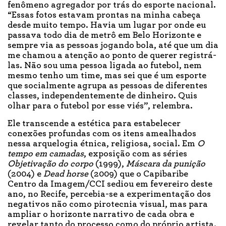
fenômeno agregador por trás do esporte nacional.
“Essas fotos estavam prontas na minha cabeça
desde muito tempo. Havia um lugar por onde eu
passava todo dia de metrô em Belo Horizonte e
sempre via as pessoas jogando bola, até que um dia
me chamou a atenção ao ponto de querer registrá-
las. Não sou uma pessoa ligada ao futebol, nem
mesmo tenho um time, mas sei que é um esporte
que socialmente agrupa as pessoas de diferentes
classes, independentemente de dinheiro. Quis
olhar para o futebol por esse viés”, relembra.
Ele transcende a estética para estabelecer
conexões profundas com os itens amealhados
nessa arquelogia étnica, religiosa, social. Em
O
tempo em camadas
, exposição com as séries
Objetivação do corpo
(1999),
Máscara da punição
(2004) e
Dead horse
(2009) que o Capibaribe
Centro da Imagem/CCI sediou em fevereiro deste
ano, no Recife, percebia-se a experimentação dos
negativos não como pirotecnia visual, mas para
ampliar o horizonte narrativo de cada obra e
revelar tanto do processo como do próprio artista.