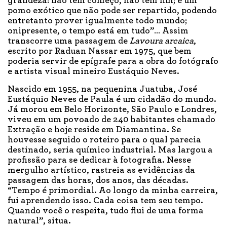
grandeza: não tem começo, não tem fim; é um
pomo exótico que não pode ser repartido, podendo
entretanto prover igualmente todo mundo;
onipresente, o tempo está em tudo”… Assim
transcorre uma passagem de
Lavoura arcaica
,
escrito por Raduan Nassar em 1975, que bem
poderia servir de epígrafe para a obra do fotógrafo
e artista visual mineiro Eustáquio Neves.
Nascido em 1955, na pequenina Juatuba, José
Eustáquio Neves de Paula é um cidadão do mundo.
Já morou em Belo Horizonte, São Paulo e Londres,
viveu em um povoado de 240 habitantes chamado
Extração e hoje reside em Diamantina. Se
houvesse seguido o roteiro para o qual parecia
destinado, seria químico industrial. Mas largou a
profissão para se dedicar à fotografia. Nesse
mergulho artístico, rastreia as evidências da
passagem das horas, dos anos, das décadas.
“Tempo é primordial. Ao longo da minha carreira,
fui aprendendo isso. Cada coisa tem seu tempo.
Quando você o respeita, tudo flui de uma forma
natural”, situa.