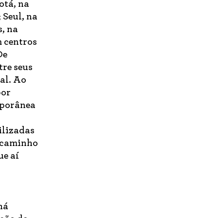
otá, na
 Seul, na
s, na
m centros
De
tre seus
al. Ao
por
mporânea
ilizadas
o caminho
ue aí
há