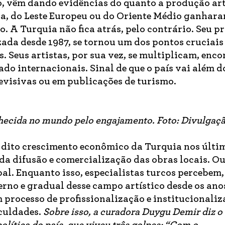
, vêm dando evidências do quanto a produção art
ia, do Leste Europeu ou do Oriente Médio ganhar
 A Turquia não fica atrás, pelo contrário. Seu p
izada desde 1987, se tornou um dos pontos cruciais
s. Seus artistas, por sua vez, se multiplicam, enc
ado internacionais. Sinal de que o país vai além d
evisivas ou em publicações de turismo.
nhecida no mundo pelo engajamento. Foto: Divulgaç
dito crescimento econômico da Turquia nos últi
da difusão e comercialização das obras locais. O
. Enquanto isso, especialistas turcos percebem,
no e gradual desse campo artístico desde os ano
processo de profissionalização e institucionaliz
iculdades.
Sobre isso, a curadora Duygu Demir diz o 