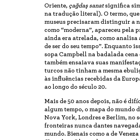
Oriente,
çağdaş sanat
significa s
na tradução literal). O termo, qu
museus precisaram distinguir a n
como “moderna”, apareceu pela pr
ainda era atrelada, como analisa 
de ser do seu tempo”. Enquanto i
sopa Campbell na badalada cena c
também ensaiava suas manifestaçõ
turcos não tinham a mesma ebuliçã
às influências recebidas da Europ
ao longo do século 20.
Mais de 50 anos depois, não é difí
algum tempo, o mapa do mundo da 
Nova York, Londres e Berlim, no s
fronteiras nunca dantes navegada
mundo. Bienais como a de Veneza 