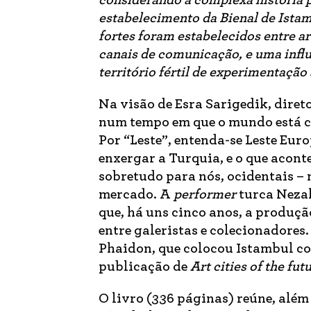
considerando a complexa história p
estabelecimento da
Bienal de Ista
fortes foram estabelecidos entre a
canais de comunicação, e uma influ
território fértil de experimentação 
Na visão de Esra Sarigedik, dire
num tempo em que o mundo está co
Por “Leste”, entenda-se Leste Euro
enxergar a Turquia, e o que aconte
sobretudo para nós, ocidentais – 
mercado. A
performer
turca Nezak
que, há uns cinco anos, a produção
entre galeristas e colecionadores
Phaidon, que colocou Istambul com
publicação de
Art cities of the fut
O livro (336 páginas) reúne, além