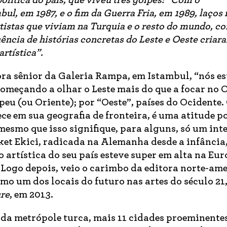
olítica do país, que viveu três golpes: “Com o
mbul
, em 1987, e o fim da Guerra Fria, em 1989, laços
rtistas que viviam na Turquia e o resto do mundo, c
ência de histórias concretas do Leste e Oeste cria
artística”.
tora sênior da Galeria Rampa, em Istambul, “nós e
meçando a olhar o Leste mais do que a focar no O
peu (ou Oriente); por “Oeste”, países do Ocidente. 
ce em sua geografia de fronteira, é uma atitude po
mesmo que isso signifique, para alguns, só um inte
et Ekici, radicada na Alemanha desde a infância
 artística do seu país esteve super em alta na Eur
. Logo depois, veio o carimbo da editora norte-am
o um dos locais do futuro nas artes do século 21
ure
, em 2013.
 da metrópole turca, mais 11 cidades proeminentes