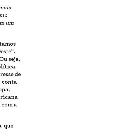
 mais
omo
ram um
stamos
este”.
Ou seja,
lítica,
resse de
, conta
opa,
ericana
, com a
, que