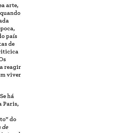
a arte,
, quando
rada
época,
do país
tas de
iticica
 Os
a reagir
am viver
 Se há
 Paris,
to” do
 de