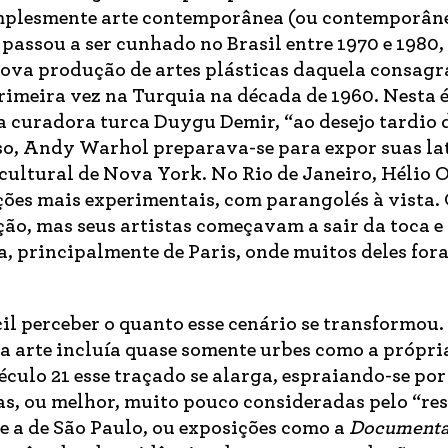
implesmente arte contemporânea (ou contemporâne
e passou a ser cunhado no Brasil entre 1970 e 1980
ova produção de artes plásticas daquela consag
imeira vez na Turquia na década de 1960. Nesta 
a curadora turca Duygu Demir, “ao desejo tardio 
sso, Andy Warhol preparava-se para expor suas la
ultural de Nova York. No Rio de Janeiro, Hélio O
es mais experimentais, com parangolés à vista.
o, mas seus artistas começavam a sair da toca e 
a, principalmente de Paris, onde muitos deles for
cil perceber o quanto esse cenário se transformou.
arte incluía quase somente urbes como a própria
éculo 21 esse traçado se alarga, espraiando-se por
s, ou melhor, muito pouco consideradas pelo “res
e a de São Paulo, ou exposições como a
Documenta