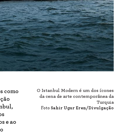
O Istanbul Modern é um dos ícones
ês como
da cena de arte contemporânea da
nção
Turquia
mbul,
Foto
Sahir Ugur Eren/Divulgação
os
os e ao
 o