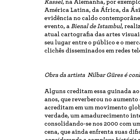
Kassel
, na Alemanha, por exemplo
América Latina, da África, da Ás
evidência no caldo contemporâneo.
evento, a
Bienal de Istambul
, real
atual cartografia das artes visuai
seu lugar entre o público e o merc
clichês disseminados em redes tel
Obra da artista Nilbar Güres é co
Alguns creditam essa guinada ao 
anos, que reverberou no aumento 
acreditam em um movimento global
verdade, um amadurecimento inter
consolidando-se nos 2000 com um 
cena, que ainda enfrenta suas dif