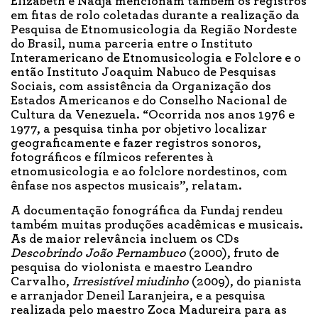
Elizabeth e Nadja mencionam também os registros
em fitas de rolo coletadas durante a realização da
Pesquisa de Etnomusicologia da Região Nordeste
do Brasil, numa parceria entre o Instituto
Interamericano de Etnomusicologia e Folclore e o
então Instituto Joaquim Nabuco de Pesquisas
Sociais, com assistência da Organização dos
Estados Americanos e do Conselho Nacional de
Cultura da Venezuela. “Ocorrida nos anos 1976 e
1977, a pesquisa tinha por objetivo localizar
geograficamente e fazer registros sonoros,
fotográficos e fílmicos referentes à
etnomusicologia e ao folclore nordestinos, com
ênfase nos aspectos musicais”, relatam.
A documentação fonográfica da Fundaj rendeu
também muitas produções acadêmicas e musicais.
As de maior relevância incluem os CDs
Descobrindo João Pernambuco
(2000), fruto de
pesquisa do violonista e maestro Leandro
Carvalho,
Irresistível miudinho
(2009), do pianista
e arranjador Deneil Laranjeira, e a pesquisa
realizada pelo maestro Zoca Madureira para as