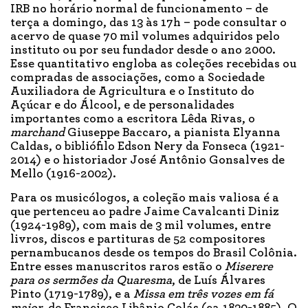
IRB no horário normal de funcionamento – de
terça a domingo, das 13 às 17h – pode consultar o
acervo de quase 70 mil volumes adquiridos pelo
instituto ou por seu fundador desde o ano 2000.
Esse quantitativo engloba as coleções recebidas ou
compradas de associações, como a Sociedade
Auxiliadora de Agricultura e o Instituto do
Açúcar e do Álcool, e de personalidades
importantes como a escritora Lêda Rivas, o
marchand
Giuseppe Baccaro, a pianista Elyanna
Caldas, o bibliófilo Edson Nery da Fonseca (1921-
2014) e o historiador José Antônio Gonsalves de
Mello (1916-2002).
Para os musicólogos, a coleção mais valiosa é a
que pertenceu ao padre Jaime Cavalcanti Diniz
(1924-1989), com mais de 3 mil volumes, entre
livros, discos e partituras de 52 compositores
pernambucanos desde os tempos do Brasil Colônia.
Entre esses manuscritos raros estão o
Miserere
para os sermões da Quaresma
, de Luís Álvares
Pinto (1719-1789), e a
Missa em três vozes em fá
maior
, de Francisco Libânio Colás (ca.1830-1885). O