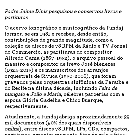
Padre Jaime Diniz pesquisou e conservou livros e
partituras
O acervo fonográfico e musicográfico da Fundaj
formou-se em 1981 e recebeu, desde então,
contribuições de grande magnitude, como a
coleção de discos de 78 RPM da Rádio e TV Jornal
do Commercio, as partituras do compositor
Alfredo Gama (1867-1932), o arquivo pessoal do
maestro e compositor de frevo José Menezes
(1924-2013) e os manuscritos dos arranjos
orquestrais de Sivuca (1930-2006), que foram
gravados pelas orquestras sinfônicas da Paraíba e
do Recife na última década, incluindo
Feira de
mangaio
e
João e Maria
, célebres parcerias com a
esposa Glória Gadelha e Chico Buarque,
respectivamente.
Atualmente, a Fundaj abriga aproximadamente 33
mil documentos (90% dos quais disponíveis
online
), entre discos 78 RPM, LPs, CDs, compactos,
partituras, arranjos musicais, fitas de rolo e fitas-