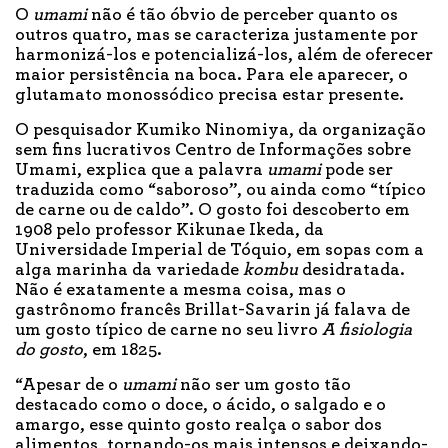
O
umami
não é tão óbvio de perceber quanto os
outros quatro, mas se caracteriza justamente por
harmonizá-los e potencializá-los, além de oferecer
maior persistência na boca. Para ele aparecer, o
glutamato monossódico precisa estar presente.
O pesquisador Kumiko Ninomiya, da organização
sem fins lucrativos Centro de Informações sobre
Umami, explica que a palavra
umami
pode ser
traduzida como “saboroso”, ou ainda como “típico
de carne ou de caldo”. O gosto foi descoberto em
1908 pelo professor Kikunae Ikeda, da
Universidade Imperial de Tóquio, em sopas com a
alga marinha da variedade
kombu
desidratada.
Não é exatamente a mesma coisa, mas o
gastrônomo francês Brillat-Savarin já falava de
um gosto típico de carne no seu livro
A fisiologia
do gosto
, em 1825.
“Apesar de o
umami
não ser um gosto tão
destacado como o doce, o ácido, o salgado e o
amargo, esse quinto gosto realça o sabor dos
alimentos, tornando-os mais intensos e deixando-