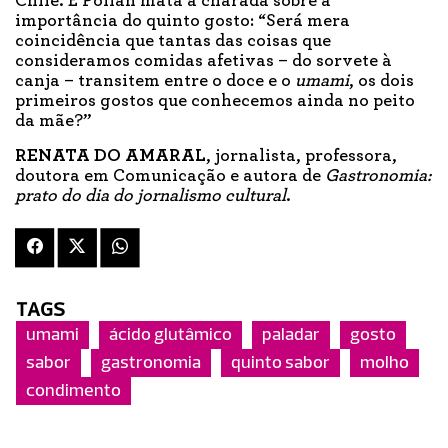
Chile. E Pollan mata a charada sobre a
importância do quinto gosto: “Será mera
coincidência que tantas das coisas que
consideramos comidas afetivas – do sorvete à
canja – transitem entre o doce e o
umami
, os dois
primeiros gostos que conhecemos ainda no peito
da mãe?”
RENATA DO AMARAL
, jornalista, professora,
doutora em Comunicação e autora de
Gastronomia:
prato do dia do jornalismo cultural
.
TAGS
umami
ácido glutâmico
paladar
gosto
sabor
gastronomia
quinto sabor
molho
condimento