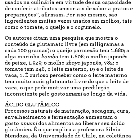
usados na culinária em virtude de sua capacidade
de conferir atributos sensoriais de sabor a pratos e
preparações”, afirmam. Por isso mesmo, são
ingredientes muitas vezes usados em molhos, tais
como o tomate, o queijo e o cogumelo.
Os autores citam uma pesquisa que mostra o
conteúdo de glutamato livre (em miligramas a
cada 100 gramas): o queijo parmesão tem 1.680; a
alga marinha
kombu
tem 1.608; o molho japonês
de peixe, 1.323; o molho
shoyo
japonês, 782; o
tomate tem 246, o leite materno, 19 e o leite de
vaca, 1. É curioso perceber como o leite materno
tem muito mais glutamato livre do que o leite de
vaca, o que pode motivar uma predileção
inconsciente pelo gosto
umami
ao longo da vida.
ÁCIDO GLUTÂMICO
Processos naturais de maturação, secagem, cura,
envelhecimento e fermentação aumentam o
gosto
umami
dos alimentos ao liberar seu ácido
glutâmico. É o que explica a professora Silvia
Mendoza, da Universidade do Chile, na coletânea