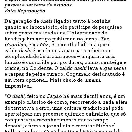
passou a ser tema de estudos.
Foto: Reprodução
Da geração de
chefs
ligados tanto à cozinha
quanto ao laboratório, ele participa de pesquisas
sobre gosto realizadas na Universidade de
Reading. Em artigo publicado no jornal
The
Guardian,
em 2002, Blumenthal afirma que o
caldo
dashi
é usado no Japão para adicionar
complexidade às preparações – enquanto essa
função é cumprida por gorduras, como manteiga e
creme, no Ocidente. O caldo
dashi
leva algas secas
e raspas de peixe curado. Cogumelo desidratado é
um item opcional. Mais cheio de
umami
,
impossível.
“O
dashi
, feito no Japão há mais de mil anos, é um
exemplo clássico de como, recorrendo a nada além
de tentativa e erro, uma cultura tradicional pode
aperfeiçoar um processo químico culinário, que só
conquistaria reconhecimento muito tempo
depois”, afirma o jornalista e escritor Michael
Pollan, no livro
Cozinhar: Uma história natural da