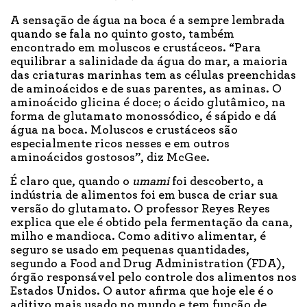
A sensação de água na boca é a sempre lembrada
quando se fala no quinto gosto, também
encontrado em moluscos e crustáceos. “Para
equilibrar a salinidade da água do mar, a maioria
das criaturas marinhas tem as células preenchidas
de aminoácidos e de suas parentes, as aminas. O
aminoácido glicina é doce; o ácido glutâmico, na
forma de glutamato monossódico, é sápido e dá
água na boca. Moluscos e crustáceos são
especialmente ricos nesses e em outros
aminoácidos gostosos”, diz McGee.
É claro que, quando o
umami
foi descoberto, a
indústria de alimentos foi em busca de criar sua
versão do glutamato. O professor Reyes Reyes
explica que ele é obtido pela fermentação da cana,
milho e mandioca. Como aditivo alimentar, é
seguro se usado em pequenas quantidades,
segundo a Food and Drug Administration (FDA),
órgão responsável pelo controle dos alimentos nos
Estados Unidos. O autor afirma que hoje ele é o
aditivo mais usado no mundo e tem função de