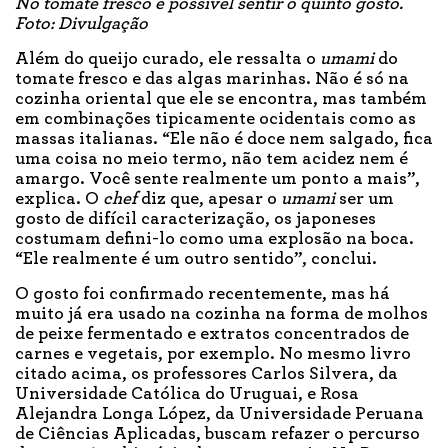
No tomate fresco é possível sentir o quinto gosto.
Foto: Divulgação
Além do queijo curado, ele ressalta o
umami
do
tomate fresco e das algas marinhas. Não é só na
cozinha oriental que ele se encontra, mas também
em combinações tipicamente ocidentais como as
massas italianas. “Ele não é doce nem salgado, fica
uma coisa no meio termo, não tem acidez nem é
amargo. Você sente realmente um ponto a mais”,
explica. O
chef
diz que, apesar o
umami
ser um
gosto de difícil caracterização, os japoneses
costumam defini-lo como uma explosão na boca.
“Ele realmente é um outro sentido”, conclui.
O gosto foi confirmado recentemente, mas há
muito já era usado na cozinha na forma de molhos
de peixe fermentado e extratos concentrados de
carnes e vegetais, por exemplo. No mesmo livro
citado acima, os professores Carlos Silvera, da
Universidade Católica do Uruguai, e Rosa
Alejandra Longa López, da Universidade Peruana
de Ciências Aplicadas, buscam refazer o percurso