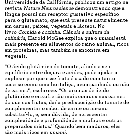
Universidade da Califórnia, publicou um artigo na
revista
Nature Neuroscience
demonstrando que a
língua possui um receptor gustativo específico
para o glutamato, que está presente naturalmente
em carnes, peixes, vegetais e lácteos. No
livro
Comida e cozinha: Ciência e cultura da
culinária
, Harold McGee explica que o
umami
está
mais presente em alimentos do reino animal, ricos
em proteínas, mas também se encontra em
vegetais.
“O ácido glutâmico do tomate, aliado a seu
equilíbrio entre doçura e acidez, pode ajudar a
explicar por que esse fruto é usado com tanto
sucesso como uma hortaliça, acompanhado ou não
de carnes”, esclarece. “Os aromas de ácido
glutâmico e enxofre são mais comuns nas carnes
do que nas frutas, daí a predisposição do tomate de
complementar o sabor de carne ou mesmo
substituí-lo, e, sem dúvida, de acrescentar
complexidade e profundidade a molhos e outros
preparados mistos.” Quando bem maduros, eles
são mais ricos em
umami
.