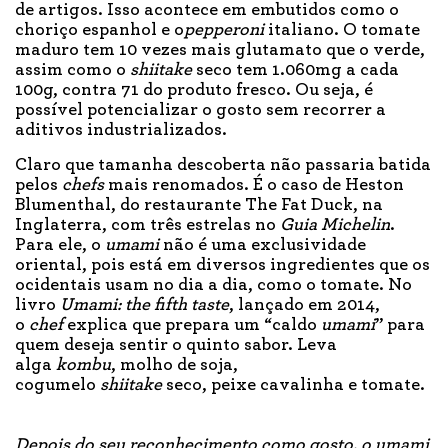
de artigos. Isso acontece em embutidos como o
choriço espanhol e o
pepperoni
italiano. O tomate
maduro tem 10 vezes mais glutamato que o verde,
assim como o
shiitake
seco tem 1.060mg a cada
100g, contra 71 do produto fresco. Ou seja, é
possível potencializar o gosto sem recorrer a
aditivos industrializados.
Claro que tamanha descoberta não passaria batida
pelos
chefs
mais renomados. É o caso de Heston
Blumenthal, do restaurante The Fat Duck, na
Inglaterra, com três estrelas no
Guia Michelin
.
Para ele, o
umami
não é uma exclusividade
oriental, pois está em diversos ingredientes que os
ocidentais usam no dia a dia, como o tomate. No
livro
Umami: the fifth taste
, lançado em 2014,
o
chef
explica que prepara um “caldo
umami
” para
quem deseja sentir o quinto sabor. Leva
alga
kombu
, molho de soja,
cogumelo
shiitake
seco, peixe cavalinha e tomate.
Depois do seu reconhecimento como gosto, o umami