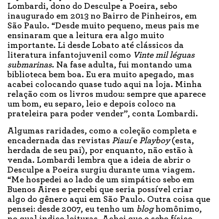
Lombardi, dono do Desculpe a Poeira, sebo
inaugurado em 2013 no Bairro de Pinheiros, em
São Paulo. “Desde muito pequeno, meus pais me
ensinaram que a leitura era algo muito
importante. Li desde Lobato até clássicos da
literatura infantojuvenil como
Vinte mil léguas
submarinas
. Na fase adulta, fui montando uma
biblioteca bem boa. Eu era muito apegado, mas
acabei colocando quase tudo aqui na loja. Minha
relação com os livros mudou: sempre que aparece
um bom, eu separo, leio e depois coloco na
prateleira para poder vender”, conta Lombardi.
Algumas raridades, como a coleção completa e
encadernada das revistas
Piauí
e
Playboy
(esta,
herdada de seu pai), por enquanto, não estão à
venda. Lombardi lembra que a ideia de abrir o
Desculpe a Poeira surgiu durante uma viagem.
“Me hospedei ao lado de um simpático sebo em
Buenos Aires e percebi que seria possível criar
algo do gênero aqui em São Paulo. Outra coisa que
pensei: desde 2007, eu tenho um
blog
homônimo,
no qual indico leituras. Achei que o sebo físico