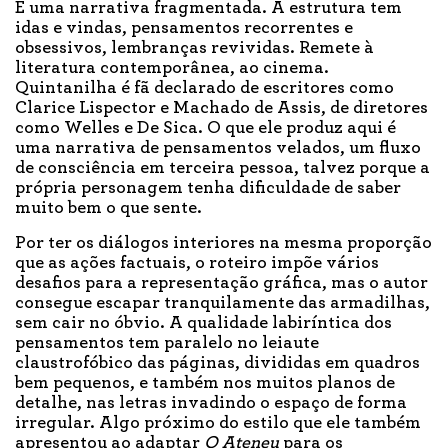
É uma narrativa fragmentada. A estrutura tem
idas e vindas, pensamentos recorrentes e
obsessivos, lembranças revividas. Remete à
literatura contemporânea, ao cinema.
Quintanilha é fã declarado de escritores como
Clarice Lispector e Machado de Assis, de diretores
como Welles e De Sica. O que ele produz aqui é
uma narrativa de pensamentos velados, um fluxo
de consciência em terceira pessoa, talvez porque a
própria personagem tenha dificuldade de saber
muito bem o que sente.
Por ter os diálogos interiores na mesma proporção
que as ações factuais, o roteiro impõe vários
desafios para a representação gráfica, mas o autor
consegue escapar tranquilamente das armadilhas,
sem cair no óbvio. A qualidade labiríntica dos
pensamentos tem paralelo no
leiaute
claustrofóbico das páginas, divididas em quadros
bem pequenos, e também nos muitos planos de
detalhe, nas letras invadindo o espaço de forma
irregular. Algo próximo do estilo que ele também
apresentou ao adaptar
O Ateneu
para os