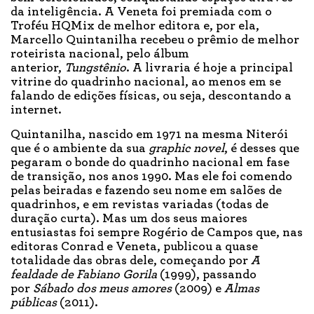
da inteligência. A Veneta foi premiada com o
Troféu HQMix de melhor editora e, por ela,
Marcello Quintanilha recebeu o prêmio de melhor
roteirista nacional, pelo álbum
anterior,
Tungstênio
. A livraria é hoje a principal
vitrine do quadrinho nacional, ao menos em se
falando de edições físicas, ou seja, descontando a
internet.
Quintanilha, nascido em 1971 na mesma Niterói
que é o ambiente da sua
graphic novel
, é desses que
pegaram o bonde do quadrinho nacional em fase
de transição, nos anos 1990. Mas ele foi comendo
pelas beiradas e fazendo seu nome em salões de
quadrinhos, e em revistas variadas (todas de
duração curta). Mas um dos seus maiores
entusiastas foi sempre Rogério de Campos que, nas
editoras Conrad e Veneta, publicou a quase
totalidade das obras dele, começando por
A
fealdade de Fabiano Gorila
(1999), passando
por
Sábado dos meus amores
(2009) e
Almas
públicas
(2011).