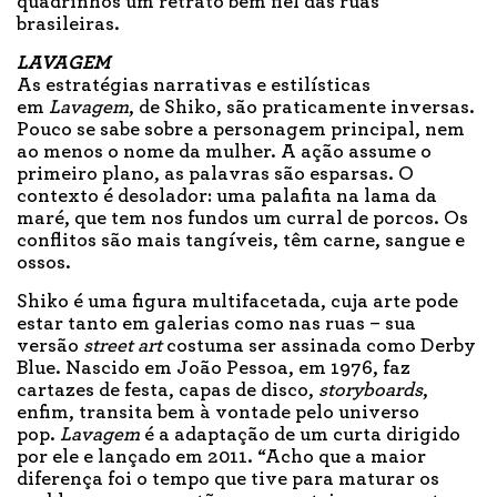
quadrinhos um retrato bem fiel das ruas
brasileiras.
LAVAGEM
As estratégias narrativas e estilísticas
em
Lavagem
, de Shiko, são praticamente inversas.
Pouco se sabe sobre a personagem principal, nem
ao menos o nome da mulher. A ação assume o
primeiro plano, as palavras são esparsas. O
contexto é desolador: uma palafita na lama da
maré, que tem nos fundos um curral de porcos. Os
conflitos são mais tangíveis, têm carne, sangue e
ossos.
Shiko é uma figura multifacetada, cuja arte pode
estar tanto em galerias como nas ruas – sua
versão
street art
costuma ser assinada como Derby
Blue. Nascido em João Pessoa, em 1976, faz
cartazes de festa, capas de disco,
storyboards
,
enfim, transita bem à vontade pelo universo
pop.
Lavagem
é a adaptação de um curta dirigido
por ele e lançado em 2011. “Acho que a maior
diferença foi o tempo que tive para maturar os