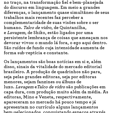
no traço, na transformação fiel e bem-planejada
do discurso em linguagem. Em meio a grandes
diferenças, o lançamento quase simultâneo de seus
trabalhos mais recentes faz perceber a
complementaridade de suas visões sobre o ser
humano.
Talco de vidro
, de Quintanilha,
e
Lavagem
, de Shiko, estão ligados por uma
persistente lembrança de coisas que ameaçam nos
devorar vivos: o mundo lá fora, o ego aqui dentro.
São ruídos de fundo cuja intensidade aumenta de
forma sub-reptícia e constante.
Os lançamentos são boas notícias em si e, além
disso, sinais da vitalidade do mercado editorial
brasileiro. A produção de quadrinhos não para,
seja pelas grandes editoras, seja por editoras
menores, sejam fanzines ou álbuns de
luxo.
Lavagem
e
Talco de vidro
são publicações em
capa dura, com produção muito além da média. As
editoras, Mino e Veneta, respectivamente,
apareceram no mercado há pouco tempo e já
apresentam no currículo alguns lançamentos
bem-selecionados, conquistando espaços através