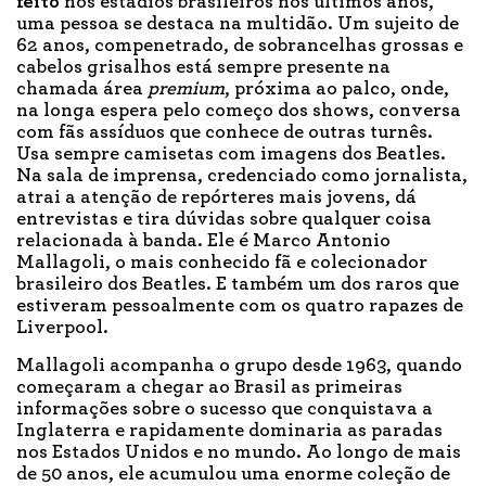
feito
nos estádios brasileiros nos últimos anos,
uma pessoa se destaca na multidão. Um sujeito de
62 anos, compenetrado, de sobrancelhas grossas e
cabelos grisalhos está sempre presente na
chamada área
premium
, próxima ao palco, onde,
na longa espera pelo começo dos shows, conversa
com fãs assíduos que conhece de outras turnês.
Usa sempre camisetas com imagens dos Beatles.
Na sala de imprensa, credenciado como jornalista,
atrai a atenção de repórteres mais jovens, dá
entrevistas e tira dúvidas sobre qualquer coisa
relacionada à banda. Ele é Marco Antonio
Mallagoli, o mais conhecido fã e colecionador
brasileiro dos Beatles. E também um dos raros que
estiveram pessoalmente com os quatro rapazes de
Liverpool.
Mallagoli acompanha o grupo desde 1963, quando
começaram a chegar ao Brasil as primeiras
informações sobre o sucesso que conquistava a
Inglaterra e rapidamente dominaria as paradas
nos Estados Unidos e no mundo. Ao longo de mais
de 50 anos, ele acumulou uma enorme coleção de