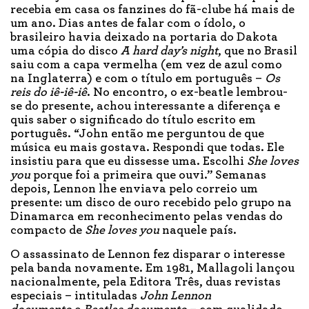
recebia em casa os fanzines do fã-clube há mais de
um ano. Dias antes de falar com o ídolo, o
brasileiro havia deixado na portaria do Dakota
uma cópia do disco
A hard day’s night
, que no Brasil
saiu com a capa vermelha (em vez de azul como
na Inglaterra) e com o título em português –
Os
reis do iê-iê-iê
. No encontro, o ex-beatle lembrou-
se do presente, achou interessante a diferença e
quis saber o significado do título escrito em
português. “John então me perguntou de que
música eu mais gostava. Respondi que todas. Ele
insistiu para que eu dissesse uma. Escolhi
She loves
you
porque foi a primeira que ouvi.” Semanas
depois, Lennon lhe enviava pelo correio um
presente: um disco de ouro recebido pelo grupo na
Dinamarca em reconhecimento pelas vendas do
compacto de
She loves you
naquele país.
O assassinato de Lennon fez disparar o interesse
pela banda novamente. Em 1981, Mallagoli lançou
nacionalmente, pela Editora Três, duas revistas
especiais – intituladas
John Lennon