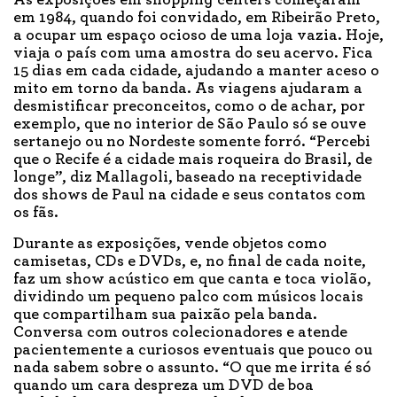
As exposições em shopping centers começaram
em 1984, quando foi convidado, em Ribeirão Preto,
a ocupar um espaço ocioso de uma loja vazia. Hoje,
viaja o país com uma amostra do seu acervo. Fica
15 dias em cada cidade, ajudando a manter aceso o
mito em torno da banda. As viagens ajudaram a
desmistificar preconceitos, como o de achar, por
exemplo, que no interior de São Paulo só se ouve
sertanejo ou no Nordeste somente forró. “Percebi
que o Recife é a cidade mais roqueira do Brasil, de
longe”, diz Mallagoli, baseado na receptividade
dos shows de Paul na cidade e seus contatos com
os fãs.
Durante as exposições, vende objetos como
camisetas, CDs e DVDs, e, no final de cada noite,
faz um show acústico em que canta e toca violão,
dividindo um pequeno palco com músicos locais
que compartilham sua paixão pela banda.
Conversa com outros colecionadores e atende
pacientemente a curiosos eventuais que pouco ou
nada sabem sobre o assunto. “O que me irrita é só
quando um cara despreza um DVD de boa