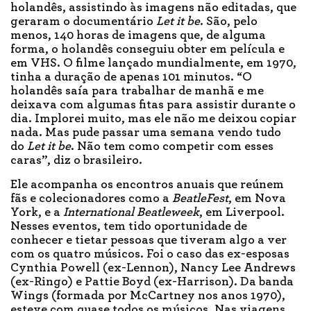
holandês, assistindo às imagens não editadas, que
geraram o documentário
Let it be
. São, pelo
menos, 140 horas de imagens que, de alguma
forma, o holandês conseguiu obter em película e
em VHS. O filme lançado mundialmente, em 1970,
tinha a duração de apenas 101 minutos. “O
holandês saía para trabalhar de manhã e me
deixava com algumas fitas para assistir durante o
dia. Implorei muito, mas ele não me deixou copiar
nada. Mas pude passar uma semana vendo tudo
do
Let it be
. Não tem como competir com esses
caras”, diz o brasileiro.
Ele acompanha os encontros anuais que reúnem
fãs e colecionadores como a
BeatleFest
, em Nova
York, e a
International Beatleweek
, em Liverpool.
Nesses eventos, tem tido oportunidade de
conhecer e tietar pessoas que tiveram algo a ver
com os quatro músicos. Foi o caso das ex-esposas
Cynthia Powell (ex-Lennon), Nancy Lee Andrews
(ex-Ringo) e Pattie Boyd (ex-Harrison). Da banda
Wings (formada por McCartney nos anos 1970),
esteve com quase todos os músicos. Nas viagens,