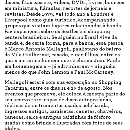
discos, fitas cassete, vídeos, DVDs, livros, bonecos
em miniatura, flâmulas, recortes de jornais e
revistas. Desde 1979, vai todo ano a Londres e
Liverpool como guia turístico, acompanhando
grupos que visitam lugares relacionados à banda.
Faz exposições sobre os Beatles em shopping
centers brasileiros. Se alguém no Brasil vive da
banda e, de certa forma, para a banda, essa pessoa
é Marco Antonio Mallagoli, paulistano do bairro
da Vila Guilherme, casado, cinco filhos, entre os
quais um único homem que se chama João Paulo
em homenagem a – já adivinharam – ninguém
menos do que John Lennon e Paul McCartney.
Mallagoli estará com sua exposição no Shopping
Tacaruna, entre os dias 11 e 23 de agosto. Nos
eventos que promove, ele coloca à mostra parte do
seu acervo raro: capas de disco autografadas,
réplicas de instrumentos usados pela banda,
ingressos antigos, camisetas, canetas, chaveiros,
canecas, selos e antigas caixinhas de fósforo
usadas como brinde e ilustradas com fotos de seus
ídolos.