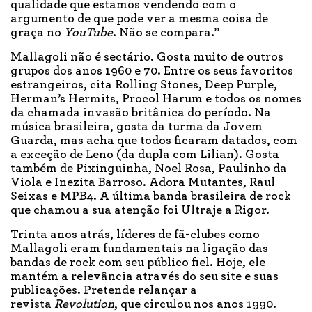
qualidade que estamos vendendo com o
argumento de que pode ver a mesma coisa de
graça no
YouTube
. Não se compara.”
Mallagoli não é sectário. Gosta muito de outros
grupos dos anos 1960 e 70. Entre os seus favoritos
estrangeiros, cita Rolling Stones, Deep Purple,
Herman’s Hermits, Procol Harum e todos os nomes
da chamada invasão britânica do período. Na
música brasileira, gosta da turma da Jovem
Guarda, mas acha que todos ficaram datados, com
a exceção de Leno (da dupla com Lilian). Gosta
também de Pixinguinha, Noel Rosa, Paulinho da
Viola e Inezita Barroso. Adora Mutantes, Raul
Seixas e MPB4. A última banda brasileira de rock
que chamou a sua atenção foi Ultraje a Rigor.
Trinta anos atrás, líderes de fã-clubes como
Mallagoli eram fundamentais na ligação das
bandas de rock com seu público fiel. Hoje, ele
mantém a relevância através do seu site e suas
publicações. Pretende relançar a
revista
Revolution
, que circulou nos anos 1990.