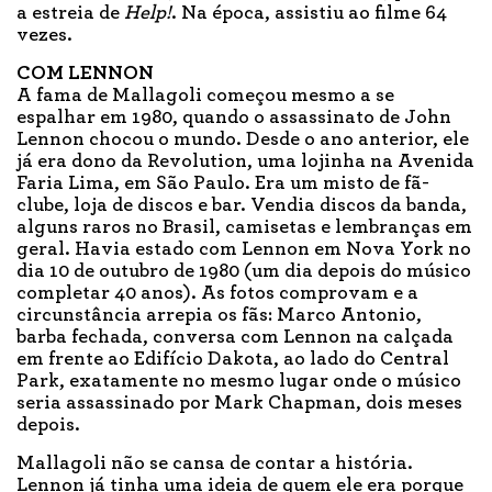
a estreia de
Help!
. Na época, assistiu ao filme 64
vezes.
COM LENNON
A fama de Mallagoli começou mesmo a se
espalhar em 1980, quando o assassinato de John
Lennon chocou o mundo. Desde o ano anterior, ele
já era dono da Revolution, uma lojinha na Avenida
Faria Lima, em São Paulo. Era um misto de fã-
clube, loja de discos e bar. Vendia discos da banda,
alguns raros no Brasil, camisetas e lembranças em
geral. Havia estado com Lennon em Nova York no
dia 10 de outubro de 1980 (um dia depois do músico
completar 40 anos). As fotos comprovam e a
circunstância arrepia os fãs: Marco Antonio,
barba fechada, conversa com Lennon na calçada
em frente ao Edifício Dakota, ao lado do Central
Park, exatamente no mesmo lugar onde o músico
seria assassinado por Mark Chapman, dois meses
depois.
Mallagoli não se cansa de contar a história.
Lennon já tinha uma ideia de quem ele era porque