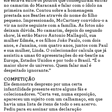
ele estava entre os poucos que conseguiram entrar
no camarim do Maracanã e falar com o ídolo na
primeira noite. Contou sobre a homenagem
prestada aos Beatles através do nome do filho
pequeno. Impressionado, McCartney convidou-o a
vir na noite seguinte com a família. As fotos não
deixam dúvida. No camarim, depois do segundo
show, lá estão Marco Antonio Mallagoli, sua
mulher Edméa, e os filhos João Paulo, com dois
anos, e Janaína, com quatro anos, juntos com Paul
e sua mulher, Linda. O colecionador calcula que já
assistiu a umas 60 apresentações do ex-beatle na
Europa, Estados Unidos e por todo o Brasil. “É o
maior show do universo. Quem falar mal é
despeitado ignorante.”
COMPETIÇÃO
Ele demonstra desprezo por uma certa
infantilidade presente entre alguns fãs e
colecionadores. “Certa vez, numa exposição,
apareceu um sujeito com um calhamaço, em que
havia uma lista de itens de todo o seu acervo.
Pediu para eu assinar uma declaração