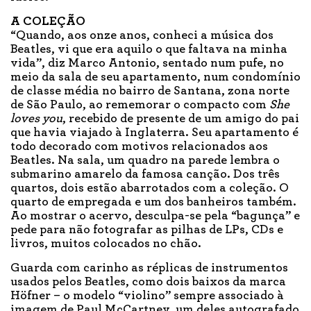
A COLEÇÃO
“Quando, aos onze anos, conheci a música dos
Beatles, vi que era aquilo o que faltava na minha
vida”, diz Marco Antonio, sentado num pufe, no
meio da sala de seu apartamento, num condomínio
de classe média no bairro de Santana, zona norte
de São Paulo, ao rememorar o compacto com
She
loves you
, recebido de presente de um amigo do pai
que havia viajado à Inglaterra. Seu apartamento é
todo decorado com motivos relacionados aos
Beatles. Na sala, um quadro na parede lembra o
submarino amarelo da famosa canção. Dos três
quartos, dois estão abarrotados com a coleção. O
quarto de empregada e um dos banheiros também.
Ao mostrar o acervo, desculpa-se pela “bagunça” e
pede para não fotografar as pilhas de LPs, CDs e
livros, muitos colocados no chão.
Guarda com carinho as réplicas de instrumentos
usados pelos Beatles, como dois baixos da marca
Höfner – o modelo “violino” sempre associado à
imagem de Paul McCartney, um deles autografado