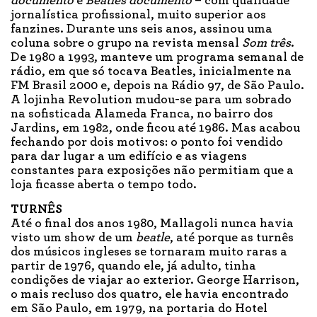
documento
e
Beatles documento
– com qualidade
jornalística profissional, muito superior aos
fanzines. Durante uns seis anos, assinou uma
coluna sobre o grupo na revista mensal
Som três
.
De 1980 a 1993, manteve um programa semanal de
rádio, em que só tocava Beatles, inicialmente na
FM Brasil 2000 e, depois na Rádio 97, de São Paulo.
A lojinha Revolution mudou-se para um sobrado
na sofisticada Alameda Franca, no bairro dos
Jardins, em 1982, onde ficou até 1986. Mas acabou
fechando por dois motivos: o ponto foi vendido
para dar lugar a um edifício e as viagens
constantes para exposições não permitiam que a
loja ficasse aberta o tempo todo.
TURNÊS
Até o final dos anos 1980, Mallagoli nunca havia
visto um show de um
beatle
, até porque as turnês
dos músicos ingleses se tornaram muito raras a
partir de 1976, quando ele, já adulto, tinha
condições de viajar ao exterior. George Harrison,
o mais recluso dos quatro, ele havia encontrado
em São Paulo, em 1979, na portaria do Hotel