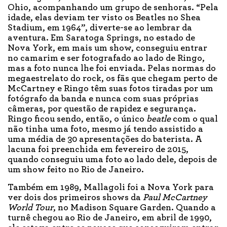
Ohio, acompanhando um grupo de senhoras. “Pela
idade, elas deviam ter visto os Beatles no Shea
Stadium, em 1964”, diverte-se ao lembrar da
aventura. Em Saratoga Springs, no estado de
Nova York, em mais um show, conseguiu entrar
no camarim e ser fotografado ao lado de Ringo,
mas a foto nunca lhe foi enviada. Pelas normas do
megaestrelato do rock, os fãs que chegam perto de
McCartney e Ringo têm suas fotos tiradas por um
fotógrafo da banda e nunca com suas próprias
câmeras, por questão de rapidez e segurança.
Ringo ficou sendo, então, o único
beatle
com o qual
não tinha uma foto, mesmo já tendo assistido a
uma média de 30 apresentações do baterista. A
lacuna foi preenchida em fevereiro de 2015,
quando conseguiu uma foto ao lado dele, depois de
um show feito no Rio de Janeiro.
Também em 1989, Mallagoli foi a Nova York para
ver dois dos primeiros shows da
Paul McCartney
World Tour
, no Madison Square Garden. Quando a
turnê chegou ao Rio de Janeiro, em abril de 1990,