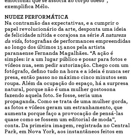
emocional que se associa ao corpo obeso”,
exemplifica Mélo.
NUDEZ PERFORMÁTICA
Na contramão das expectativas, e a cumprir o
papel revolucionário da arte, desponta uma ideia
de felicidade nítida e corajosa na série
A natureza
da vida
, fotografias de performances empreendidas
ao longo dos últimos 15 anos pela artista
paranaense Fernanda Magalhães. “A ação é
simples: ir a um lugar público e posar para fotos e
vídeos nua, sem pedir autorização. Chego com um
fotógrafo, defino tudo na hora e a ideia é nunca ser
presa, então passo no máximo cinco minutos sem
roupa. Além da ocupação do espaço, há a surpresa
natural, porque não é uma mulher gostosona
fazendo aquela foto. Se fosse, seria uma
propaganda. Como se trata de uma mulher gorda,
as fotos e vídeos geram um estranhamento, que
aumenta porque faço a provocação de pensá-las
quase como se fossem um editorial de moda”,
conta. Da primeira imagem, registrada no Central
Park, em Nova York, aos instantâneos feitos em