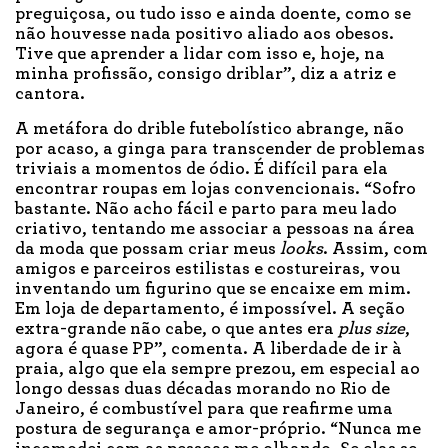
preguiçosa, ou tudo isso e ainda doente, como se
não houvesse nada positivo aliado aos obesos.
Tive que aprender a lidar com isso e, hoje, na
minha profissão, consigo driblar”, diz a atriz e
cantora.
A metáfora do drible futebolístico abrange, não
por acaso, a ginga para transcender de problemas
triviais a momentos de ódio. É difícil para ela
encontrar roupas em lojas convencionais. “Sofro
bastante. Não acho fácil e parto para meu lado
criativo, tentando me associar a pessoas na área
da moda que possam criar meus
looks
. Assim, com
amigos e parceiros estilistas e costureiras, vou
inventando um figurino que se encaixe em mim.
Em loja de departamento, é impossível. A seção
extra-grande não cabe, o que antes era
plus size
,
agora é quase PP”, comenta. A liberdade de ir à
praia, algo que ela sempre prezou, em especial ao
longo dessas duas décadas morando no Rio de
Janeiro, é combustível para que reafirme uma
postura de segurança e amor-próprio. “Nunca me