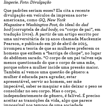
lingerie. Foto: Divulgação
Que padrões seriam esses? Ela cita a recente
divulgação em veículos da imprensa norte-
americana, como
GQ
,
New York
Magazine
e
Washington Post
, do ideal do
dad
bod
(corruptela de
dad body
, ou “corpo de pai”, em
tradução livre). A partir de um artigo escrito por
uma universitária de 19 anos chamada Mackenzie
Pearson, e publicado em 30 de abril de 2015,
irrompeu a teoria de que as mulheres preferem os
homens que exibem a “barriga de chope”, no lugar
do abdômen sarado. “O corpo de um pai talvez seja
menos questionado do que o corpo de uma mãe,
porque sobre a mulher incide uma pressão maior.
Também aí vemos uma questão de gênero: a
mulher é educada para agradar, estar
apresentável, servir ao homem, ser mãe
impecável, saber se maquiar e não deixar o peso se
consolidar no seu corpo. Mas o corpo,
independentemente de gênero, é falível. É preciso
aceitar as transições da vida, algo que parece
impossível nos tempos de uma sociedade