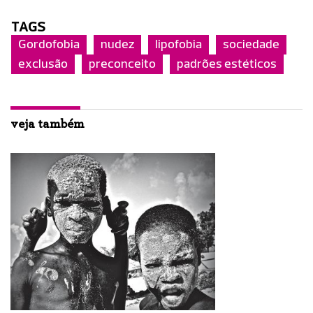
TAGS
Gordofobia
nudez
lipofobia
sociedade
exclusão
preconceito
padrões estéticos
veja também