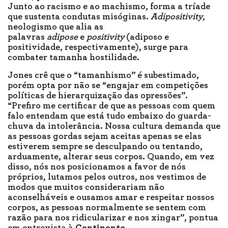
Junto ao racismo e ao machismo, forma a tríade
que sustenta condutas misóginas.
Adipositivity
,
neologismo que alia as
palavras
adipose
e
positivity
(adiposo e
positividade, respectivamente), surge para
combater tamanha hostilidade.
Jones crê que o “tamanhismo” é subestimado,
porém opta por não se “engajar em competições
políticas de hierarquização das opressões”.
“Prefiro me certificar de que as pessoas com quem
falo entendam que está tudo embaixo do guarda-
chuva da intolerância. Nossa cultura demanda que
as pessoas gordas sejam aceitas apenas se elas
estiverem sempre se desculpando ou tentando,
arduamente, alterar seus corpos. Quando, em vez
disso, nós nos posicionamos a favor de nós
próprios, lutamos pelos outros, nos vestimos de
modos que muitos considerariam não
aconselháveis e ousamos amar e respeitar nossos
corpos, as pessoas normalmente se sentem com
razão para nos ridicularizar e nos xingar”, pontua