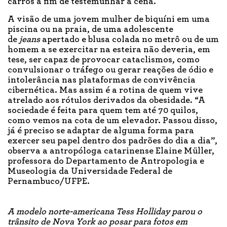
carros a fim de testemunhar a cena.
A visão de uma jovem mulher de biquíni em uma
piscina ou na praia, de uma adolescente
de
jeans
apertado e blusa colada no metrô ou de um
homem a se exercitar na esteira não deveria, em
tese, ser capaz de provocar cataclismos, como
convulsionar o tráfego ou gerar reações de ódio e
intolerância nas plataformas de convivência
cibernética. Mas assim é a rotina de quem vive
atrelado aos rótulos derivados da obesidade. “A
sociedade é feita para quem tem até 70 quilos,
como vemos na cota de um elevador. Passou disso,
já é preciso se adaptar de alguma forma para
exercer seu papel dentro dos padrões do dia a dia”,
observa a antropóloga catarinense Elaine Müller,
professora do Departamento de Antropologia e
Museologia da Universidade Federal de
Pernambuco/UFPE.
A modelo norte-americana Tess Holliday parou o
trânsito de Nova York ao posar para fotos em