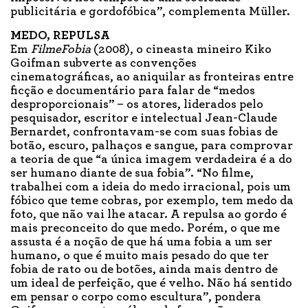
publicitária e gordofóbica”, complementa Müller.
MEDO, REPULSA
Em
FilmeFobia
(2008), o cineasta mineiro Kiko
Goifman subverte as convenções
cinematográficas, ao aniquilar as fronteiras entre
ficção e documentário para falar de “medos
desproporcionais” – os atores, liderados pelo
pesquisador, escritor e intelectual Jean-Claude
Bernardet, confrontavam-se com suas fobias de
botão, escuro, palhaços e sangue, para comprovar
a teoria de que “a única imagem verdadeira é a do
ser humano diante de sua fobia”. “No filme,
trabalhei com a ideia do medo irracional, pois um
fóbico que teme cobras, por exemplo, tem medo da
foto, que não vai lhe atacar. A repulsa ao gordo é
mais preconceito do que medo. Porém, o que me
assusta é a noção de que há uma fobia a um ser
humano, o que é muito mais pesado do que ter
fobia de rato ou de botões, ainda mais dentro de
um ideal de perfeição, que é velho. Não há sentido
em pensar o corpo como escultura”, pondera