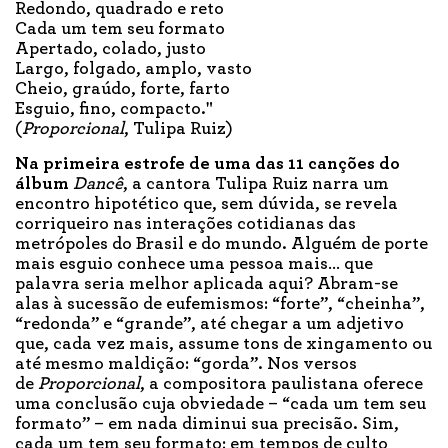
Redondo, quadrado e reto
Cada um tem seu formato
Apertado, colado, justo
Largo, folgado, amplo, vasto
Cheio, graúdo, forte, farto
Esguio, fino, compacto."
(
Proporcional
, Tulipa Ruiz)
Na primeira estrofe
de uma das 11 canções do
álbum
Dancê
, a cantora Tulipa Ruiz narra um
encontro hipotético que, sem dúvida, se revela
corriqueiro nas interações cotidianas das
metrópoles do Brasil e do mundo. Alguém de porte
mais esguio conhece uma pessoa mais… que
palavra seria melhor aplicada aqui? Abram-se
alas à sucessão de eufemismos: “forte”, “cheinha”,
“redonda” e “grande”, até chegar a um adjetivo
que, cada vez mais, assume tons de xingamento ou
até mesmo maldição: “gorda”. Nos versos
de
Proporcional
, a compositora paulistana oferece
uma conclusão cuja obviedade – “cada um tem seu
formato” – em nada diminui sua precisão. Sim,
cada um tem seu formato; em tempos de culto