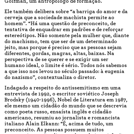
Goifman, um antropólogo de formação.
Ele também delibera sobre “a barriga do amor e da
cerveja que a sociedade machista permite ao
homem”. “Há uma questão de preconceito, de
tentativa de enquadrar em padrões e de reforçar
estereótipos. Não somente pela mulher que, diante
do machismo, tem que ser de um determinado
jeito, mas porque é preciso que as pessoas sejam
diferentes, gordas, magras, altas, baixas. Na
perspectiva de se querer e se exigir um ser
humano ideal, o limite é sério. Todos nós sabemos
a que isso nos levou no século passado: à eugenia
do nazismo”, contextualiza o diretor.
Indagado a respeito do antissemitismo em uma
entrevista de 1992, o escritor soviético Joseph
Brodsky (1940-1996), Nobel de Literatura em 1987,
ele mesmo um cidadão do mundo que se descrevia
como poeta russo, ensaísta inglês e cidadão
americano, resumiu ao jornalista e romancista
italiano Alain Elkann: “É, acima de tudo, um
preconceito. As pessoas possuem muitos