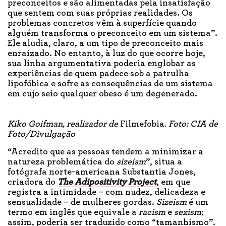
preconceitos e são alimentadas pela insatisfação
que sentem com suas próprias realidades. Os
problemas concretos vêm à superfície quando
alguém transforma o preconceito em um sistema”.
Ele aludia, claro, a um tipo de preconceito mais
enraizado. No entanto, à luz do que ocorre hoje,
sua linha argumentativa poderia englobar as
experiências de quem padece sob a patrulha
lipofóbica e sofre as consequências de um sistema
em cujo seio qualquer obeso é um degenerado.
Kiko Goifman, realizador de
Filmefobia
. Foto: CIA de
Foto/Divulgação
“Acredito que as pessoas tendem a minimizar a
natureza problemática do
sizeism
”, situa a
fotógrafa norte-americana Substantia Jones,
criadora do
The Adipositivity Project
, em que
registra a intimidade – com nudez, delicadeza e
sensualidade – de mulheres gordas.
Sizeism
é um
termo em inglês que equivale a
racism
e
sexism
;
assim, poderia ser traduzido como “tamanhismo”.