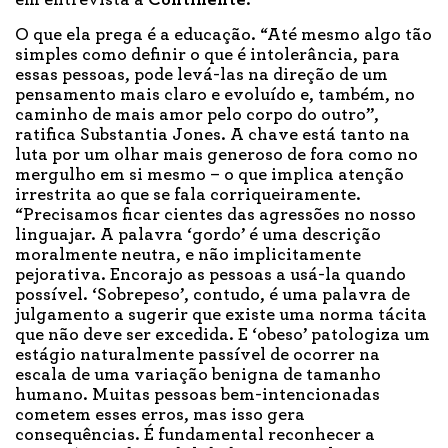
em entrevista à
Continente
.
O que ela prega é a educação. “Até mesmo algo tão
simples como definir o que é intolerância, para
essas pessoas, pode levá-las na direção de um
pensamento mais claro e evoluído e, também, no
caminho de mais amor pelo corpo do outro”,
ratifica Substantia Jones. A chave está tanto na
luta por um olhar mais generoso de fora como no
mergulho em si mesmo – o que implica atenção
irrestrita ao que se fala corriqueiramente.
“Precisamos ficar cientes das agressões no nosso
linguajar. A palavra ‘gordo’ é uma descrição
moralmente neutra, e não implicitamente
pejorativa. Encorajo as pessoas a usá-la quando
possível. ‘Sobrepeso’, contudo, é uma palavra de
julgamento a sugerir que existe uma norma tácita
que não deve ser excedida. E ‘obeso’ patologiza um
estágio naturalmente passível de ocorrer na
escala de uma variação benigna de tamanho
humano. Muitas pessoas bem-intencionadas
cometem esses erros, mas isso gera
consequências. É fundamental reconhecer a