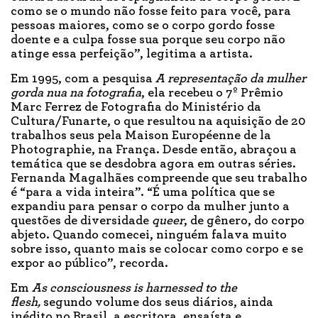
como se o mundo não fosse feito para você, para
pessoas maiores, como se o corpo gordo fosse
doente e a culpa fosse sua porque seu corpo não
atinge essa perfeição”, legitima a artista.
Em 1995, com a pesquisa
A representação da mulher
gorda nua na fotografia
, ela recebeu o 7º Prêmio
Marc Ferrez de Fotografia do Ministério da
Cultura/Funarte, o que resultou na aquisição de 20
trabalhos seus pela Maison Européenne de la
Photographie, na França. Desde então, abraçou a
temática que se desdobra agora em outras séries.
Fernanda Magalhães compreende que seu trabalho
é “para a vida inteira”. “É uma política que se
expandiu para pensar o corpo da mulher junto a
questões de diversidade
queer
, de gênero, do corpo
abjeto. Quando comecei, ninguém falava muito
sobre isso, quanto mais se colocar como corpo e se
expor ao público”, recorda.
Em
As consciousness is harnessed to the
flesh,
segundo volume dos seus diários, ainda
inédito no Brasil, a escritora, ensaísta e