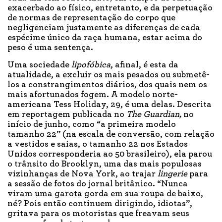
exacerbado ao físico, entretanto, e da perpetuação
de normas de representação do corpo que
negligenciam justamente as diferenças de cada
espécime único da raça humana, estar acima do
peso é uma sentença.
Uma sociedade
lipofóbica
, afinal, é esta da
atualidade, a excluir os mais pesados ou submetê-
los a constrangimentos diários, dos quais nem os
mais afortunados fogem. A modelo norte-
americana Tess Holiday, 29, é uma delas. Descrita
em reportagem publicada no
The Guardian,
no
início de junho, como “a primeira modelo
tamanho 22” (na escala de conversão, com relação
a vestidos e saias, o tamanho 22 nos Estados
Unidos corresponderia ao 50 brasileiro), ela parou
o trânsito do Brooklyn, uma das mais populosas
vizinhanças de Nova York, ao trajar
lingerie
para
a sessão de fotos do jornal britânico. “Nunca
viram uma garota gorda em sua roupa de baixo,
né? Pois então continuem dirigindo, idiotas”,
gritava para os motoristas que freavam seus