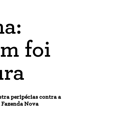
a:
m foi
ura
tra peripécias contra a
em Fazenda Nova