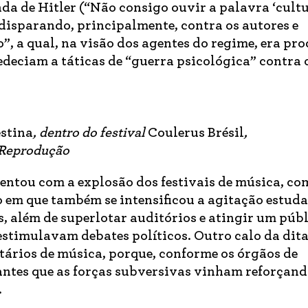
da de Hitler (“Não consigo ouvir a palavra ‘cult
 disparando, principalmente, contra os autores e
o”, a qual, na visão dos agentes do regime, era pr
edeciam a táticas de “guerra psicológica” contra 
estina
, dentro do festival
Coulerus Brésil
,
o:Reprodução
ntou com a explosão dos festivais de música, co
 em que também se intensificou a agitação estuda
s, além de superlotar auditórios e atingir um púb
 estimulavam debates políticos. Outro calo da dit
tários de música, porque, conforme os órgãos de
dantes que as forças subversivas vinham reforçand
.