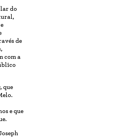
lar do
ural,
 e
e
ravés de
,
am com a
úblico
u
, que
Melo.
nos e que
ue.
 Joseph