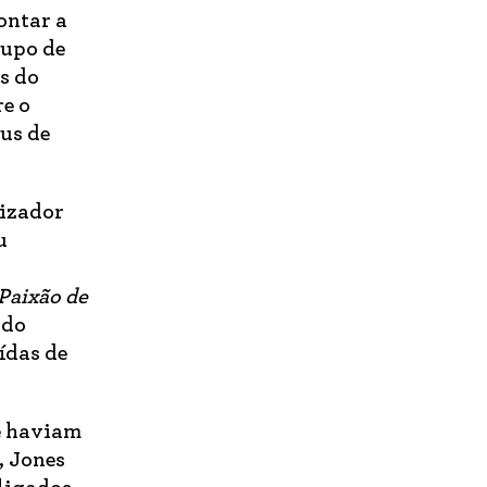
ontar a
rupo de
es do
re o
ius de
lizador
u
Paixão de
 do
ídas de
ue haviam
, Jones