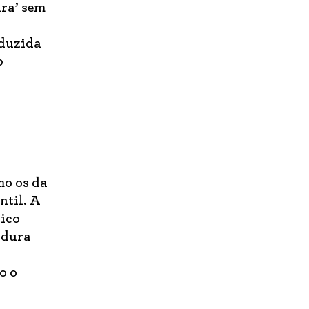
ura’ sem
oduzida
o
mo os da
ntil. A
lico
adura
o o