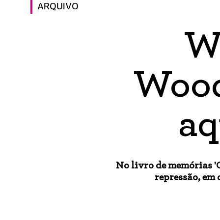
ARQUIVO
W
Wood
aq
No livro de memórias '
repressão, em 