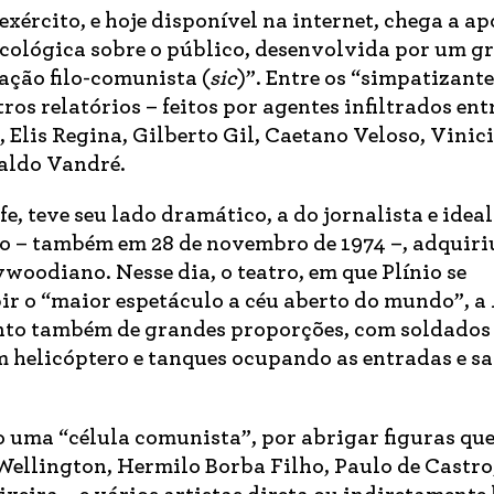
xército, e hoje disponível na internet, chega a ap
cológica sobre o público, desenvolvida por um g
ação filo-comunista (
sic
)”. Entre os “simpatizant
os relatórios – feitos por agentes infiltrados ent
 Elis Regina, Gilberto Gil, Caetano Veloso, Vinic
aldo Vandré.
fe, teve seu lado dramático, a do jornalista e idea
o – também em 28 de novembro de 1974 –, adquiri
woodiano. Nesse dia, o teatro, em que Plínio se
ir o “maior espetáculo a céu aberto do mundo”, a
ento também de grandes proporções, com soldados
 helicóptero e tanques ocupando as entradas e sa
mo uma “célula comunista”, por abrigar figuras q
ellington, Hermilo Borba Filho, Paulo de Castro