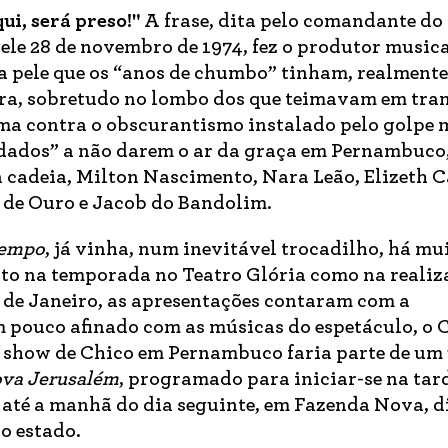
ui, será preso!"
A frase, dita pelo comandante do
uele 28 de novembro de 1974, fez o produtor music
a pele que os “anos de chumbo” tinham, realmente
ira, sobretudo no lombo dos que teimavam em tra
ma contra o obscurantismo instalado pelo golpe m
dados” a não darem o ar da graça em Pernambuco
cadeia, Milton Nascimento, Nara Leão, Elizeth C
 de Ouro e Jacob do Bandolim.
tempo
, já vinha, num inevitável trocadilho, há mu
to na temporada no Teatro Glória como na realiz
de Janeiro, as apresentações contaram com a
 pouco afinado com as músicas do espetáculo, o
 show de Chico em Pernambuco faria parte de um
Nova Jerusalém
, programado para iniciar-se na tar
 até a manhã do dia seguinte, em Fazenda Nova, di
o estado.