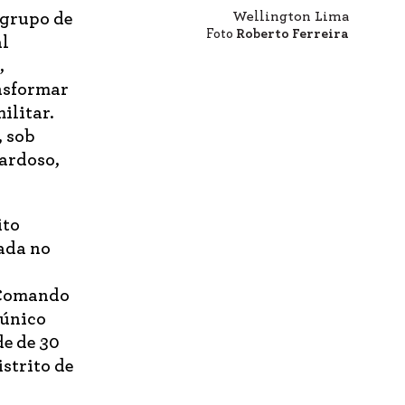
Wellington Lima
 grupo de
Foto
Roberto Ferreira
al
,
nsformar
ilitar.
, sob
ardoso,
ito
ada no
 Comando
 único
de de 30
strito de