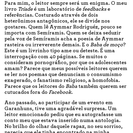
Para mim, o leitor sempre será um enigma. O meu
livro
Tríade
é um laboratório de
feedbacks
e
referências. Costurado através de dois
heterônimos antagônicos, ele se divide nos
gostares. Quem lê Aymmar Rodriguéz, pouco se
importa com Semíramis. Quem se deixa seduzir
pela voz de Semíramis acha a poesia de Aymmar
rasteira ou irreverente demais. E o
Baba de moço
?
Este é um livrinho tipo ame ou deteste. É uma
interrogação com 40 páginas. Se muitos o
consideram pornográfico, por que os adolescentes
amam? Parece que meus possíveis leitores querem
se ler nos poemas que denunciam o consumismo
exagerado, o fanatismo religioso, a homofobia.
Parece que os leitores do
Baba
também querem ser
cutucados fora do
Facebook
.
Ano passado, ao participar de um evento em
Garanhuns, tive uma agradável surpresa. Um
leitor emocionado pediu que eu autografasse um
conto meu que estava inserido numa antologia.
No brilho do olhar daquele rapaz, no seu sorriso,
parecia que ele tinha encontrado na minha