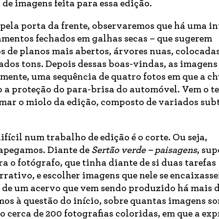
 de imagens feita para essa edição.
 pela porta da frente, observaremos que há uma i
amentos fechados em galhas secas – que sugerem
s de planos mais abertos, árvores nuas, colocada
dos tons. Depois dessas boas-vindas, as imagens
lmente, uma sequência de quatro fotos em que a c
ob a proteção do para-brisa do automóvel. Vem o t
mar o miolo da edição, composto de variados sub
ícil num trabalho de edição é o corte. Ou seja,
 apegamos. Diante de
Sertão verde – paisagens
, su
a o fotógrafo, que tinha diante de si duas tarefas
rrativo, e escolher imagens que nele se encaixass
 de um acervo que vem sendo produzido há mais d
mos à questão do início, sobre quantas imagens s
o cerca de 200 fotografias coloridas, em que a ex