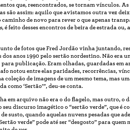
mentos que, reencontrados, se tornam vínculos. As
s são assim: aquilo que avistamos outra vez deix
o caminho de novo para rever o que apenas trans
s
, é feito desses encontros de beira de estrada ou,
junto de fotos que Fred Jordão vinha juntando, re
s dos anos 1990 pelo sertão nordestino. Não era u
ão para publicação. Eram olhadas, guardadas em a
fo notou entre elas paridades, recorrências, vínc
ma coleção de imagens de um mesmo tema, mas um
da como ‘Sertão’”, deu-se conta.
nha em arquivo não era o do flagelo, mas outro, o d
o seu discurso imagético o “sertão verde”, que é c
 de susto, quando aquelas nuvens pesadas que ad
Sertão verde” pode até ser “desgosto” para quem m
ito de ver.