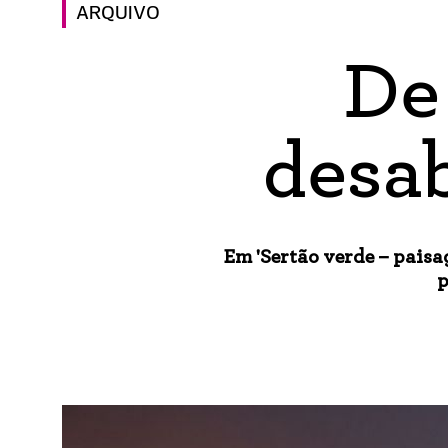
ARQUIVO
De
desab
Em 'Sertão verde – paisa
p