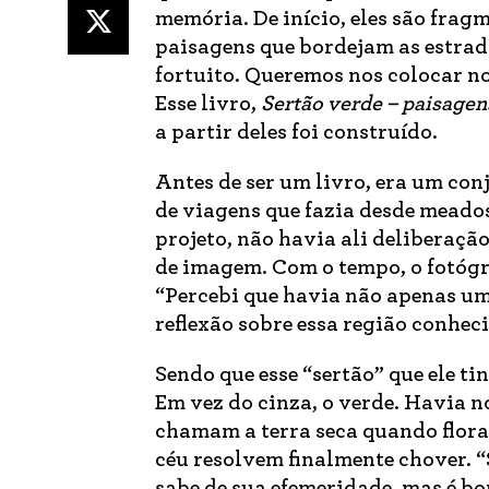
memória. De início, eles são frag
paisagens que bordejam as estrada
fortuito. Queremos nos colocar n
Esse livro,
Sertão verde – paisagen
a partir deles foi construído.
Antes de ser um livro, era um con
de viagens que fazia desde meado
projeto, não havia ali deliberaç
de imagem. Com o tempo, o fotógra
“Percebi que havia não apenas u
reflexão sobre essa região conheci
Sendo que esse “sertão” que ele ti
Em vez do cinza, o verde. Havia n
chamam a terra seca quando flora
céu resolvem finalmente chover. “
sabe de sua efemeridade, mas é bon