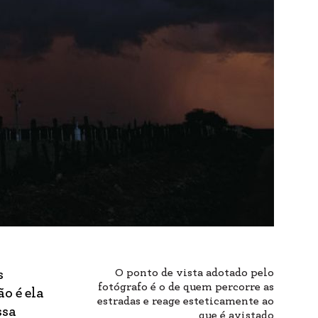
O ponto de vista adotado pelo
s
fotógrafo é o de quem percorre as
o é ela
estradas e reage esteticamente ao
ssa
que é avistado