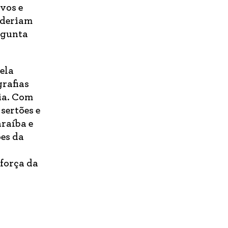
ivos e
poderiam
rgunta
ela
grafias
ia. Com
sertões e
araíba e
ões da
 força da