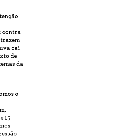
ntenção
s contra
 trazem
huva cai
exto de
temas da
pomos o
em,
e 15
omos
pressão