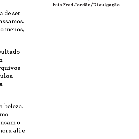
Foto
Fred Jordão/Divulgação
a de ser
passamos.
 ao menos,
sultado
m
rquivos
ulos.
a
a beleza.
omo
ensam o
ora ali e