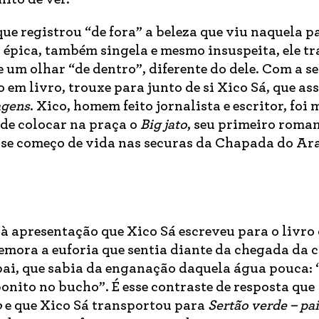
ue registrou “de fora” a beleza que viu naquela 
s épica, também singela e mesmo insuspeita, ele tr
 um olhar “de dentro”, diferente do dele. Com a s
em livro, trouxe para junto de si Xico Sá, que ass
agens
. Xico, homem feito jornalista e escritor, foi
 de colocar na praça o
Big jato
, seu primeiro roman
se começo de vida nas securas da Chapada do Ara
à apresentação que Xico Sá escreveu para o livro 
emora a euforia que sentia diante da chegada da
pai, que sabia da enganação daquela água pouca: 
bonito no bucho”. É esse contraste de resposta que
o
e que Xico Sá transportou para
Sertão verde – pa