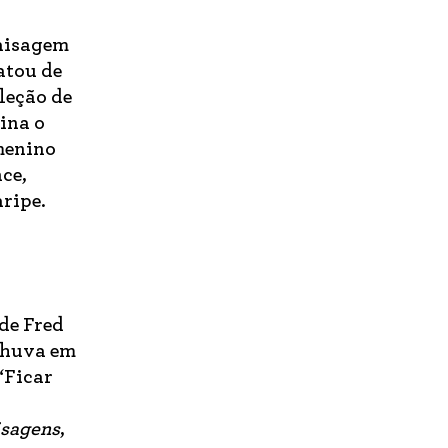
paisagem
atou de
eleção de
ina o
 menino
ce,
ripe.
de Fred
 chuva em
“Ficar
isagens
,