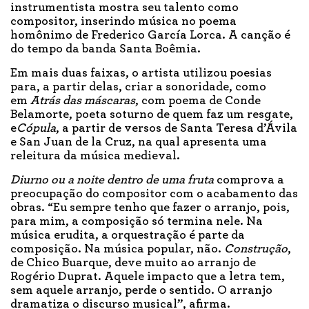
instrumentista mostra seu talento como
compositor, inserindo música no poema
homônimo de Frederico García Lorca. A canção é
do tempo da banda Santa Boêmia.
Em mais duas faixas, o artista utilizou poesias
para, a partir delas, criar a sonoridade, como
em
Atrás das máscaras
, com poema de Conde
Belamorte, poeta soturno de quem faz um resgate,
e
Cópula
, a partir de versos de Santa Teresa d’Ávila
e San Juan de la Cruz, na qual apresenta uma
releitura da música medieval.
Diurno ou a noite dentro de uma fruta
comprova a
preocupação do compositor com o acabamento das
obras. “Eu sempre tenho que fazer o arranjo, pois,
para mim, a composição só termina nele. Na
música erudita, a orquestração é parte da
composição. Na música popular, não.
Construção
,
de Chico Buarque, deve muito ao arranjo de
Rogério Duprat. Aquele impacto que a letra tem,
sem aquele arranjo, perde o sentido. O arranjo
dramatiza o discurso musical”, afirma.