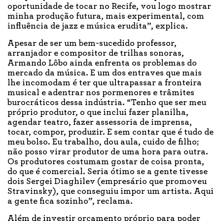
oportunidade de tocar no Recife, vou logo mostrar
minha produção futura, mais experimental, com
influência de jazz e música erudita”, explica.
Apesar de ser um bem-sucedido professor,
arranjador e compositor de trilhas sonoras,
Armando Lôbo ainda enfrenta os problemas do
mercado da música. E um dos entraves que mais
lhe incomodam é ter que ultrapassar a fronteira
musical e adentrar nos pormenores e trâmites
burocráticos dessa indústria. “Tenho que ser meu
próprio produtor, o que inclui fazer planilha,
agendar teatro, fazer assessoria de imprensa,
tocar, compor, produzir. E sem contar que é tudo de
meu bolso. Eu trabalho, dou aula, cuido de filho;
não posso virar produtor de uma hora para outra.
Os produtores costumam gostar de coisa pronta,
do que é comercial. Seria ótimo se a gente tivesse
dois Sergei Diaghilev (empresário que promoveu
Stravinsky), que conseguiu impor um artista. Aqui
a gente fica sozinho”, reclama.
Além de investir orçamento próprio para poder