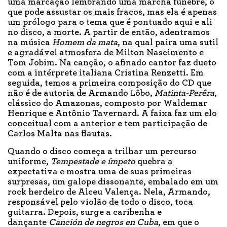
uma marcação lembrando uma marcha fúnebre, o
que pode assustar os mais fracos, mas ela é apenas
um prólogo para o tema que é pontuado aqui e ali
no disco, a morte. A partir de então, adentramos
na música
Homem da mata
, na qual paira uma sutil
e agradável atmosfera de Milton Nascimento e
Tom Jobim. Na canção, o afinado cantor faz dueto
com a intérprete italiana Cristina Renzetti. Em
seguida, temos a primeira composição do CD que
não é de autoria de Armando Lôbo,
Matinta-Perêra
,
clássico do Amazonas, composto por Waldemar
Henrique e Antônio Tavernard. A faixa faz um elo
conceitual com a anterior e tem participação de
Carlos Malta nas flautas.
Quando o disco começa a trilhar um percurso
uniforme,
Tempestade e ímpeto
quebra a
expectativa e mostra uma de suas primeiras
surpresas, um galope dissonante, embalado em um
rock herdeiro de Alceu Valença. Nela, Armando,
responsável pelo violão de todo o disco, toca
guitarra. Depois, surge a caribenha e
dançante
Canción de negros en Cuba
, em que o