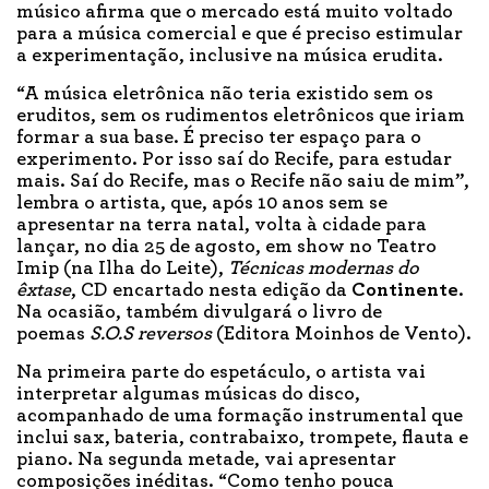
músico afirma que o mercado está muito voltado
para a música comercial e que é preciso estimular
a experimentação, inclusive na música erudita.
“A música eletrônica não teria existido sem os
eruditos, sem os rudimentos eletrônicos que iriam
formar a sua base. É preciso ter espaço para o
experimento. Por isso saí do Recife, para estudar
mais. Saí do Recife, mas o Recife não saiu de mim”,
lembra o artista, que, após 10 anos sem se
apresentar na terra natal, volta à cidade para
lançar, no dia 25 de agosto, em show no Teatro
Imip (na Ilha do Leite),
Técnicas modernas do
êxtase
, CD encartado nesta edição da
Continente
.
Na ocasião, também divulgará o livro de
poemas
S.O.S reversos
(Editora Moinhos de Vento).
Na primeira parte do espetáculo, o artista vai
interpretar algumas músicas do disco,
acompanhado de uma formação instrumental que
inclui sax, bateria, contrabaixo, trompete, flauta e
piano. Na segunda metade, vai apresentar
composições inéditas. “Como tenho pouca