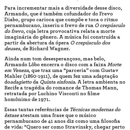
Para incrementar mais a diversidade desse disco,
Armando, que é também cofundador do Frevo
Diabo, grupo carioca que compõe e toca o ritmo
pernambucano, inseriu o frevo de rua
O crepúsculo
do frevo
, cuja letra provocativa relata a morte
imaginária do gênero. A música foi construída a
partir da abertura da ópera
O crepúsculo dos
deuses
, de Richard Wagner.
Ainda num tom desesperançoso, mas belo,
Armando Lôbo encerra o disco com a faixa
Morte
em Veneza
, que traz uma “parceria” com Gustav
Mahler (1860-1911), de quem fez uma adaptação
do
adagietto
da
Quinta sinfonia
. A letra ambienta no
Recife a tragédia do romance de Thomas Mann,
retratada por Luchino Visconti no filme
homônimo de 1971.
Essas tantas referências de
Técnicas modernas do
êxtase
atestam uma frase que o músico
pernambucano de 41 anos diz como uma filosofia
de vida: “Quero ser como Stravinsky, chegar perto