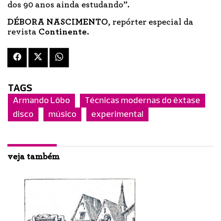
dos 90 anos ainda estudando”.
DÉBORA NASCIMENTO
, repórter especial da
revista
Continente
.
TAGS
Armando Lôbo
Técnicas modernas do êxtase
disco
músico
experimental
veja também