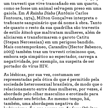
um travesti que vive trancafiado em um quarto,
como se fosse um animal selvagem preso em uma
gaiola. Em
A Rainha Diaba
(Antônio Carlos
Fontoura, 1974), Milton Gonçalves interpreta o
traficante sanguinário que dá nome à obra. Tanto
ele quanto o resto da sua quadrilha são travestis
de estilo
kitsch
que maltratam mulheres, além de
aliciarem e transformarem o garoto Catitu
(Stepan Nercessian) em um perigoso bandido.
Mais contemporâneo,
Carandiru
(Hector Babenco,
2003) também traz um travesti criminoso que,
embora seja simpático ao espectador, carrega a
negatividade, por exemplo, na suspeita de ser
portador do vírus HIV.
As lésbicas, por sua vez, costumam ser
representadas pela ótica do que é permitido pela
sociedade heterossexual brasileira, de modo que o
relacionamento entre duas mulheres, por vezes, é
abordado pelo olhar masculino e erotizado para
satisfazer seu fetiche. Ao mesmo tempo, há,
também, uma abordagem negativa do