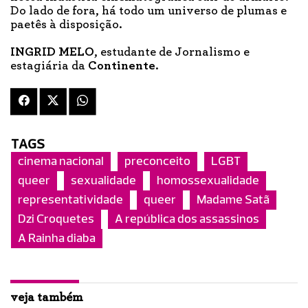
Do lado de fora, há todo um universo de plumas e
paetês à disposição.
INGRID MELO
, estudante de Jornalismo e
estagiária da
Continente
.
TAGS
cinema nacional
preconceito
LGBT
queer
sexualidade
homossexualidade
representatividade
queer
Madame Satã
Dzi Croquetes
A república dos assassinos
A Rainha diaba
veja também