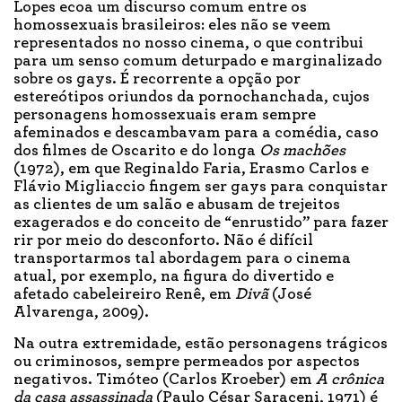
Lopes ecoa um discurso comum entre os
homossexuais brasileiros: eles não se veem
representados no nosso cinema, o que contribui
para um senso comum deturpado e marginalizado
sobre os gays. É recorrente a opção por
estereótipos oriundos da pornochanchada, cujos
personagens homossexuais eram sempre
afeminados e descambavam para a comédia, caso
dos filmes de Oscarito e do longa
Os machões
(1972), em que Reginaldo Faria, Erasmo Carlos e
Flávio Migliaccio fingem ser gays para conquistar
as clientes de um salão e abusam de trejeitos
exagerados e do conceito de “enrustido” para fazer
rir por meio do desconforto. Não é difícil
transportarmos tal abordagem para o cinema
atual, por exemplo, na figura do divertido e
afetado cabeleireiro Renê, em
Divã
(José
Alvarenga, 2009).
Na outra extremidade, estão personagens trágicos
ou criminosos, sempre permeados por aspectos
negativos. Timóteo (Carlos Kroeber) em
A crônica
da casa assassinada
(Paulo César Saraceni, 1971) é