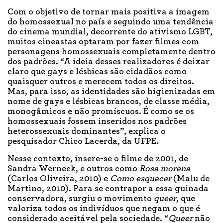
Com o objetivo de tornar mais positiva a imagem
do homossexual no país e seguindo uma tendência
do cinema mundial, decorrente do ativismo LGBT,
muitos cineastas optaram por fazer filmes com
personagens homossexuais completamente dentro
dos padrões. “A ideia desses realizadores é deixar
claro que gays e lésbicas são cidadãos como
quaisquer outros e merecem todos os direitos.
Mas, para isso, as identidades são higienizadas em
nome de gays e lésbicas brancos, de classe média,
monogâmicos e não promíscuos. É como se os
homossexuais fossem inseridos nos padrões
heterossexuais dominantes”, explica o
pesquisador Chico Lacerda, da UFPE.
Nesse contexto, insere-se o filme de 2001, de
Sandra Werneck, e outros como
Rosa morena
(Carlos Oliveira, 2010) e
Como esquecer
(Malu de
Martino, 2010). Para se contrapor a essa guinada
conservadora, surgiu o movimento
queer
, que
valoriza todos os indivíduos que negam o que é
considerado aceitável pela sociedade. “
Queer
não