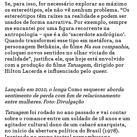
Se, para isso, for necessário explorar ao máximo
os estereótipos, ele não vê nenhum problema. “Os
estereótipos têm raízes na realidade e podem ser
usados de forma narrativa. Por exemplo, sempre
me encantei por uma figura recorrente na
antropologia – que é a do ‘sacerdote andrógino’.
Quando transformei esse tipo em metáfora, na
personagem Bethânia, do filme
Na sua companhia
,
coloquei novos sentidos no olhar viciado da
realidade”, justifica ele, que hoje está envolvido
com a produção do filme
Tatuagem
, dirigido por
Hilton Lacerda e influenciado pelo
queer
.
Lançado em 2010, o longa
Como esquecer
aborda
sentimento de perda com fim de relacionamento
entre mulheres. Foto: Divulgação
Tatuagem
foi rodado no ano passado e vai contar
sobre o romance entre um soldado de 18 anos e um
agitador cultural dono de um cabaré anarquista,
no início da abertura política do Brasil (1978).
Inspirado no grupo teatral pernambucano