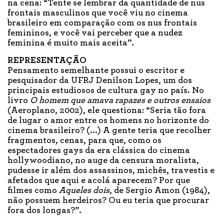
na cena: “Tente se lembrar da quantidade de nus
frontais masculinos que você viu no cinema
brasileiro em comparação com os nus frontais
femininos, e você vai perceber que a nudez
feminina é muito mais aceita”.
REPRESENTAÇÃO
Pensamento semelhante possui o escritor e
pesquisador da UFRJ Denilson Lopes, um dos
principais estudiosos de cultura gay no país. No
livro
O homem que amava rapazes e outros ensaios
(Aeroplano, 2002), ele questiona: “Seria tão fora
de lugar o amor entre os homens no horizonte do
cinema brasileiro? (...) A gente teria que recolher
fragmentos, cenas, para que, como os
espectadores gays da era clássica do cinema
hollywoodiano, no auge da censura moralista,
pudesse ir além dos assassinos, michês, travestis e
afetados que aqui e acolá aparecem? Por que
filmes como
Aqueles dois
, de Sergio Amon (1984),
não possuem herdeiros? Ou eu teria que procurar
fora dos longas?”.