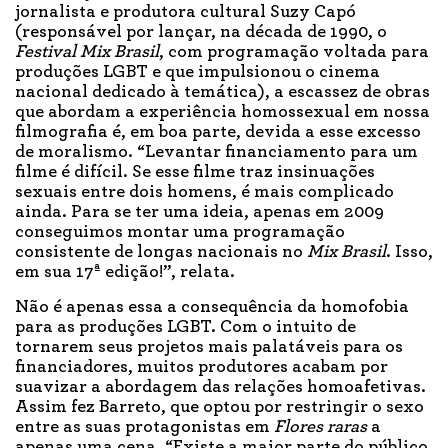
jornalista e produtora cultural Suzy Capó
(responsável por lançar, na década de 1990, o
Festival Mix Brasil
, com programação voltada para
produções LGBT e que impulsionou o cinema
nacional dedicado à temática), a escassez de obras
que abordam a experiência homossexual em nossa
filmografia é, em boa parte, devida a esse excesso
de moralismo. “Levantar financiamento para um
filme é difícil. Se esse filme traz insinuações
sexuais entre dois homens, é mais complicado
ainda. Para se ter uma ideia, apenas em 2009
conseguimos montar uma programação
consistente de longas nacionais no
Mix Brasil
. Isso,
em sua 17ª edição!”, relata.
Não é apenas essa a consequência da homofobia
para as produções LGBT. Com o intuito de
tornarem seus projetos mais palatáveis para os
financiadores, muitos produtores acabam por
suavizar a abordagem das relações homoafetivas.
Assim fez Barreto, que optou por restringir o sexo
entre as suas protagonistas em
Flores raras
a
apenas uma cena. “Existe a maior parte do público