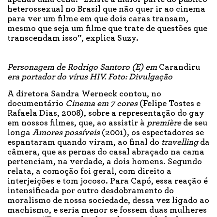
heterossexual no Brasil que não quer ir ao cinema
para ver um filme em que dois caras transam,
mesmo que seja um filme que trate de questões que
transcendam isso”, explica Suzy.
Personagem de Rodrigo Santoro (E) em
Carandiru
era portador do vírus HIV. Foto: Divulgação
A diretora Sandra Werneck contou, no
documentário
Cinema em 7 cores
(Felipe Tostes e
Rafaela Dias, 2008), sobre a representação do gay
em nossos filmes, que, ao assistir à
première
de seu
longa
Amores possíveis
(2001), os espectadores se
espantaram quando viram, ao final do
travelling
da
câmera, que as pernas do casal abraçado na cama
pertenciam, na verdade, a dois homens. Segundo
relata, a comoção foi geral, com direito a
interjeições e tom jocoso. Para Capó, essa reação é
intensificada por outro desdobramento do
moralismo de nossa sociedade, dessa vez ligado ao
machismo, e seria menor se fossem duas mulheres