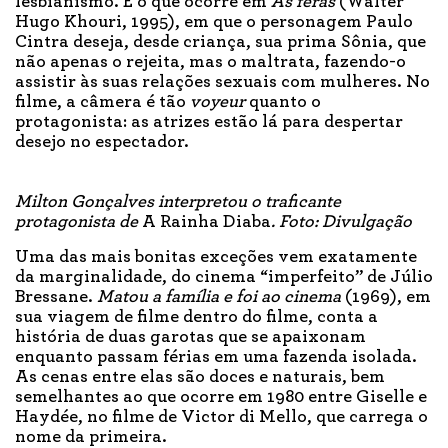
lesbianismo. É o que ocorre em
As feras
(Walter
Hugo Khouri, 1995), em que o personagem Paulo
Cintra deseja, desde criança, sua prima Sônia, que
não apenas o rejeita, mas o maltrata, fazendo-o
assistir às suas relações sexuais com mulheres. No
filme, a câmera é tão
voyeur
quanto o
protagonista: as atrizes estão lá para despertar
desejo no espectador.
Milton Gonçalves interpretou o traficante
protagonista de
A Rainha Diaba
. Foto: Divulgação
Uma das mais bonitas exceções vem exatamente
da marginalidade, do cinema “imperfeito” de Júlio
Bressane.
Matou a família e foi ao cinema
(1969), em
sua viagem de filme dentro do filme, conta a
história de duas garotas que se apaixonam
enquanto passam férias em uma fazenda isolada.
As cenas entre elas são doces e naturais, bem
semelhantes ao que ocorre em 1980 entre Giselle e
Haydée, no filme de Victor di Mello, que carrega o
nome da primeira.