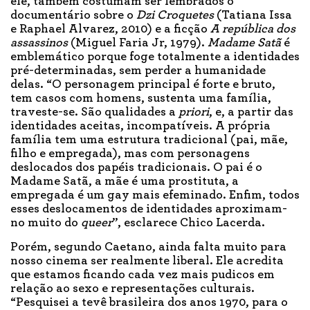
ele, também costumam ser lembrados o
documentário sobre o
Dzi Croquetes
(Tatiana Issa
e Raphael Alvarez, 2010) e a ficção
A república dos
assassinos
(Miguel Faria Jr, 1979).
Madame Satã
é
emblemático porque foge totalmente a identidades
pré-determinadas, sem perder a humanidade
delas. “O personagem principal é forte e bruto,
tem casos com homens, sustenta uma família,
traveste-se. São qualidades a
priori
, e, a partir das
identidades aceitas, incompatíveis. A própria
família tem uma estrutura tradicional (pai, mãe,
filho e empregada), mas com personagens
deslocados dos papéis tradicionais. O pai é o
Madame Satã, a mãe é uma prostituta, a
empregada é um gay mais efeminado. Enfim, todos
esses deslocamentos de identidades aproximam-
no muito do
queer
”, esclarece Chico Lacerda.
Porém, segundo Caetano, ainda falta muito para
nosso cinema ser realmente liberal. Ele acredita
que estamos ficando cada vez mais pudicos em
relação ao sexo e representações culturais.
“Pesquisei a tevê brasileira dos anos 1970, para o