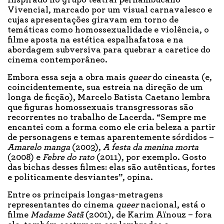
Vivencial, marcado por um visual carnavalesco e
cujas apresentações giravam em torno de
temáticas como homossexualidade e violência, o
filme aposta na estética espalhafatosa e na
abordagem subversiva para quebrar a caretice do
cinema contemporâneo.
Embora essa seja a obra mais
queer
do cineasta (e,
coincidentemente, sua estreia na direção de um
longa de ficção), Marcelo Batista Caetano lembra
que figuras homossexuais transgressoras são
recorrentes no trabalho de Lacerda. “Sempre me
encantei com a forma como ele cria beleza a partir
de personagens e temas aparentemente sórdidos –
Amarelo manga
(2003),
A festa da menina morta
(2008) e
Febre do rato
(2011), por exemplo. Gosto
das bichas desses filmes: elas são autênticas, fortes
e politicamente desviantes”, opina.
Entre os principais longas-metragens
representantes do cinema
queer
nacional, está o
filme
Madame Satã
(2001), de Karim Aïnouz – fora