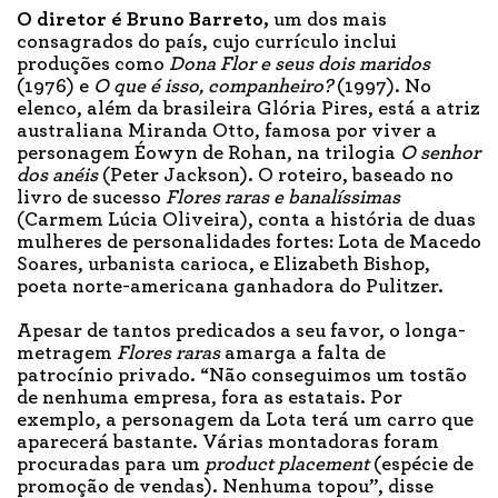
O diretor é Bruno Barreto,
um dos mais
consagrados do país, cujo currículo inclui
produções como
Dona Flor e seus dois maridos
(1976) e
O que é isso, companheiro?
(1997). No
elenco, além da brasileira Glória Pires, está a atriz
australiana Miranda Otto, famosa por viver a
personagem Éowyn de Rohan, na trilogia
O senhor
dos anéis
(Peter Jackson). O roteiro, baseado no
livro de sucesso
Flores raras e banalíssimas
(Carmem Lúcia Oliveira), conta a história de duas
mulheres de personalidades fortes: Lota de Macedo
Soares, urbanista carioca, e Elizabeth Bishop,
poeta norte-americana ganhadora do Pulitzer.
Apesar de tantos predicados a seu favor, o longa-
metragem
Flores raras
amarga a falta de
patrocínio privado. “Não conseguimos um tostão
de nenhuma empresa, fora as estatais. Por
exemplo, a personagem da Lota terá um carro que
aparecerá bastante. Várias montadoras foram
procuradas para um
product placement
(espécie de
promoção de vendas). Nenhuma topou”, disse