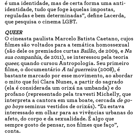
é uma identidade, mas de certa forma uma anti-
identidade, tudo que foge àquelas impostas,
reguladas e bem determinadas”, define Lacerda,
que pesquisa o cinema LGBT.
QUEER
O cineasta paulista Marcelo Batista Caetano, cujos
filmes são voltados para a temática homossexual
(são dele os premiados curtas
Bailão
, de 2009, e
Na
sua companhia
, de 2011), se interessou pela teoria
queer,
quando cursou Antropologia. Seu primeiro
filme, o documentário
A tal guerreira
(2008), é
bastante marcado por esse movimento, ao abordar
o mito que foi Clara Nunes, a partir do sagrado
(ela é considerada um orixá na umbanda) e do
profano (representado pela travesti Michelly, que
interpreta a cantora em uma boate, cercada
de go-
go boys
seminus vestidos de orixás). “Eu estava
interessado em olhar para as vivências urbanas do
afeto, do corpo e da sexualidade. É algo que
sempre gosto de pensar, nos filmes que faço”,
conta.