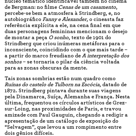
núcleo temático identificável também no cinema
de Bergman: no filme
Cenas de um casamento
,
percebe-se bem a atmosfera à Strindberg, e, no
autobiográfico
Fanny e Alexander
, o cineasta faz
referência explícita a ele, na cena final em que
duas personagens femininas mencionam o desejo
de montar a peça
O sonho
, texto de 1901 do
Strindberg que criou inúmeras metáforas para o
inconsciente, coincidindo com o que mais tarde –
a partir do marco freudiano de
A interpretação dos
sonhos
– se tornaria o pilar da ciência voltada
para as zonas obscuras da mente.
Tais zonas sombrias estão num quadro como
Ruínas do castelo de Tulborn na Escócia
, datado de
1872. Strindberg pintava durante suas viagens
pela Dinamarca, Suíça, Alemanha e França. Nesta
última, frequentou os círculos artísticos de Grez-
sur-Loing, nas proximidades de Paris, e travou
amizade com Paul Gauguin, chegando a redigir a
apresentação de um catálogo de exposição do
“Selvagem”, que levou a um rompimento entre
dois gênios difíceis.