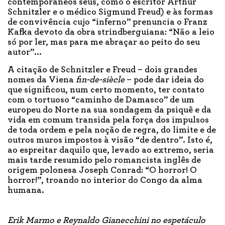
contemporâneos seus, como o escritor Arthur
Schnitzler e o médico Sigmund Freud) e às formas
de convivência cujo “inferno” prenuncia o Franz
Kafka devoto da obra strindberguiana: “Não a leio
só por ler, mas para me abraçar ao peito do seu
autor”...
A citação de Schnitzler e Freud – dois grandes
nomes da Viena
fin-de-siècle
– pode dar ideia do
que significou, num certo momento, ter contato
com o tortuoso “caminho de Damasco” de um
europeu do Norte na sua sondagem da psiquê e da
vida em comum transida pela força dos impulsos
de toda ordem e pela noção de regra, do limite e de
outros muros impostos à visão “de dentro”. Isto é,
ao espreitar daquilo que, levado ao extremo, seria
mais tarde resumido pelo romancista inglês de
origem polonesa Joseph Conrad: “O horror! O
horror!”, troando no interior do Congo da alma
humana.
Erik Marmo e Reynaldo Gianecchini no espetáculo