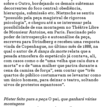
sobre o Outro, bordejando os demais subtemas
decorrentes do foco central: obediência,
hierarquia, submissão etc. Nietzsche se sentiu
“possuído pela peça magistral de rigorosa
psicologia”, e chegou até a se interessar pela
possibilidade de sua montagem no Théâtre Libre
de Monsieur Antoine, em Paris. Fascinado pelo
poder de introspecção e autoanálise da peça,
escreveu para Strindberg e recebeu uma resposta
vinda de Copenhague, no último mês de 1888, na
qual o autor de
A dança da morte
relata que a
pesada atmosfera do espetáculo já contava, ali,
com casos como o de “uma velha que caiu dura e
morta” e o de “uma mulher que parira durante a
cena da camisa de força”, sem contar que “três
quartos do público costumavam se levantar como
um único homem, para deixar o teatro, soltando
uivos de protestos espantosos”.
Pôster feito para a peça
O pai
, que ganhará várias
montagens