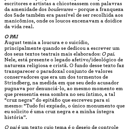
escritores e artistas a chicoteassem com palavras
da amenidade dos
boulevares
– porque a franqueza
dos Sade também era passível de ser recolhida aos
manicômios, onde os loucos encenavam a doidice
da vida real.
O PAI
August temia a loucura e o suicídio,
principalmente quando se dedicou a escrever um
dos seus textos teatrais mais elaborados:
O pai
.
Nele, está presente o legado afetivo/ideológico de
natureza religiosa e cristã. O fundo desse texto faz
transparecer o paradoxal conjunto de valores
conservadores que era um dos tormentos de
Strindberg, na medida em que seu dedo acusador
pugnava por denunciá-lo, ao mesmo momento em
que pressentia essa sombra no seu íntimo, a tal
“cruz negra” do epitáfio que escreveu para si
mesmo: “Tudo foi expiado, o único monumento que
eu solicito é uma cruz negra e a minha íntegra
história”.
O pai
é um texto cujo tema é o desejo de controle