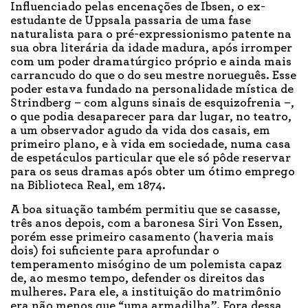
Influenciado pelas encenações de Ibsen, o ex-
estudante de Uppsala passaria de uma fase
naturalista para o pré-expressionismo patente na
sua obra literária da idade madura, após irromper
com um poder dramatúrgico próprio e ainda mais
carrancudo do que o do seu mestre norueguês. Esse
poder estava fundado na personalidade mística de
Strindberg – com alguns sinais de esquizofrenia –,
o que podia desaparecer para dar lugar, no teatro,
a um observador agudo da vida dos casais, em
primeiro plano, e à vida em sociedade, numa casa
de espetáculos particular que ele só pôde reservar
para os seus dramas após obter um ótimo emprego
na Biblioteca Real, em 1874.
A boa situação também permitiu que se casasse,
três anos depois, com a baronesa Siri Von Essen,
porém esse primeiro casamento (haveria mais
dois) foi suficiente para aprofundar o
temperamento misógino de um polemista capaz
de, ao mesmo tempo, defender os direitos das
mulheres. Para ele, a instituição do matrimônio
era não menos que “uma armadilha”. Fora dessa