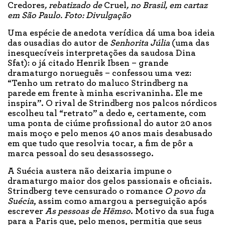
Credores
, rebatizado de
Cruel
, no Brasil, em cartaz
em São Paulo. Foto: Divulgação
Uma espécie de anedota verídica dá uma boa ideia
das ousadias do autor de
Senhorita Júlia
(uma das
inesquecíveis interpretações da saudosa Dina
Sfat): o já citado Henrik Ibsen – grande
dramaturgo norueguês – confessou uma vez:
“Tenho um retrato do maluco Strindberg na
parede em frente à minha escrivaninha. Ele me
inspira”. O rival de Strindberg nos palcos nórdicos
escolheu tal “retrato” a dedo e, certamente, com
uma ponta de ciúme profissional do autor 20 anos
mais moço e pelo menos 40 anos mais desabusado
em que tudo que resolvia tocar, a fim de pôr a
marca pessoal do seu desassossego.
A Suécia austera não deixaria impune o
dramaturgo maior dos gelos passionais e oficiais.
Strindberg teve censurado o romance
O povo da
Suécia
, assim como amargou a perseguição após
escrever
As pessoas de Hëmso
. Motivo da sua fuga
para a Paris que, pelo menos, permitia que seus