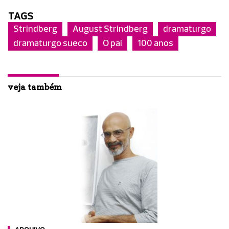
TAGS
Strindberg
August Strindberg
dramaturgo
dramaturgo sueco
O pai
100 anos
veja também