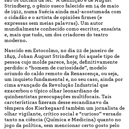
são os oficiais da lei.” A definição é de August
Strindberg, o gênio sueco falecido em 14 de maio
de 1912, numa Suécia ainda mal-acostumada com
o cidadão e o artista de opiniões firmes (e
expressas sem meias palavras). Um autor
mundialmente conhecido como escritor, ensaísta
e, mais que tudo, um dos criadores do teatro
moderno.
Nascido em Estocolmo, no dia 22 de janeiro de
1849, Johan August Strindberg foi aquele tipo de
pessoa cujo molde parece, hoje, definitivamente
perdido: o “homem de curiosidade”, modelo
oriundo do caldo remoto da Renascença, ou seja,
um inquieto fundamental e, no seu caso, ainda por
cima avançado da Revolução Industrial que
exacerbou o típico olhar leonardiano de
quinhentistas preocupações multifocais. Tais
carcterísticas fizeram desse escandinavo da
têmpera dos Kierkegaard também um jornalista de
olhar vigilante, crítico social e “curioso” versado
tanto na ciência (Química e Medicina) quanto no
jogo da política, sem mencionar certo gosto pelo