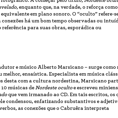
fotográfico. A começar pelo título,
Nordeste ocul
svelado
, enquanto que, na verdade, o reforça com
 equivalente em plano sonoro. O “oculto” refere-se
 a conexões há um bom tempo observadas ou intuí
referência para suas obras, esporádica ou
radutor e músico Alberto Marsicano – surge como
ou melhor, ensaística. Especialista em música clás
es desta com a cultura nordestina, Marsicano par
s 10 músicas de
Nordeste oculto
e escreveu miniens
ado
que vem irmanado ao CD. Em tais escritos, os 
ele condensou, enfatizando substantivos e adjetiv
verbos, as conexões que o Cabruêra interpreta