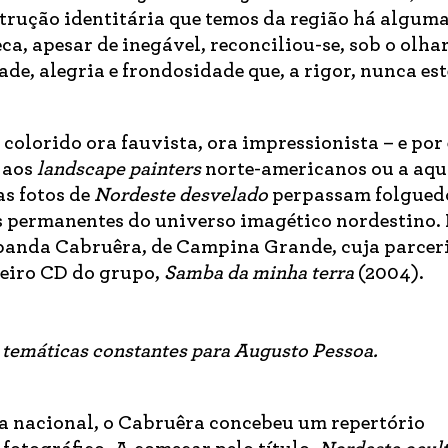
trução identitária que temos da região há algum
ca, apesar de inegável, reconciliou-se, sob o olha
de, alegria e frondosidade que, a rigor, nunca es
olorido ora fauvista, ora impressionista – e por
m aos
landscape painters
norte-americanos ou a aqu
s fotos de
Nordeste desvelado
perpassam folgued
os permanentes do universo imagético nordestino.
 banda Cabruêra, de Campina Grande, cuja parcer
eiro CD do grupo,
Samba da minha terra
(2004).
 temáticas constantes para Augusto Pessoa.
ia nacional, o Cabruêra concebeu um repertório