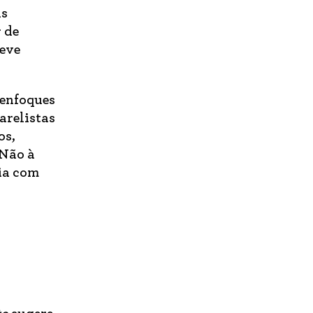
as
r de
teve
 enfoques
arelistas
os,
 Não à
ia com