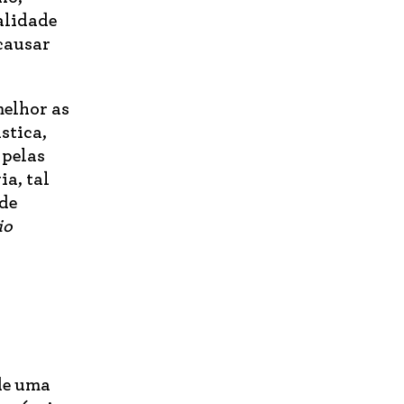
nalidade
 causar
elhor as
stica,
 pelas
a, tal
 de
io
de uma