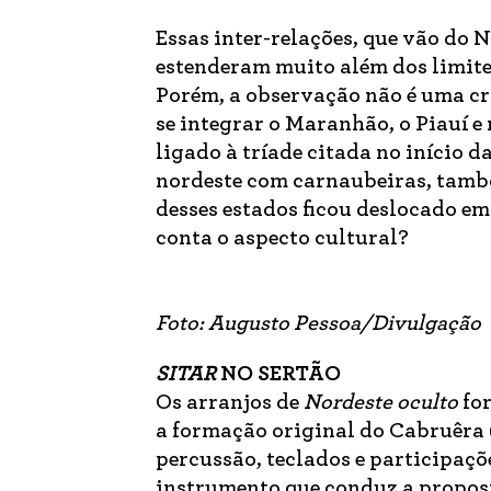
Essas inter-relações, que vão do N
estenderam muito além dos limites
Porém, a observação não é uma crí
se integrar o Maranhão, o Piauí 
ligado à tríade citada no início d
nordeste com carnaubeiras, tambo
desses estados ficou deslocado e
conta o aspecto cultural?
Foto: Augusto Pessoa/Divulgação
SITAR
NO SERTÃO
Os arranjos de
Nordeste oculto
for
a formação original do Cabruêra (v
percussão, teclados e participaçõe
instrumento que conduz a propos