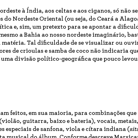
ordeste à Índia, aos celtas e aos ciganos, só não se
 do Nordeste Oriental (ou seja, do Ceará a Alago
tica e, sim, um pretexto para se apontar a dificul
e mesmo a Bahia ao nosso nordeste imaginário, bas
a matéria. Tal dificuldade de se visualizar ou ouv
res de crioulas e samba de coco não indicaria que
m uma divisão político-geográfica que pouco levo
am feitos, em sua maioria, para combinações que
iolão, guitarra, baixo e bateria), vocais, metais
s especiais de sanfona, viola e cítara indiana (
sit
ta musical do álbum. Conforme descreve Marsica