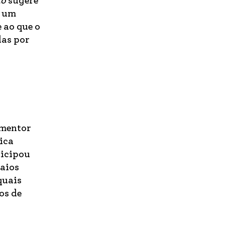
to
sugere
o um
 ao que o
das por
 mentor
sica
ticipou
aios
quais
os de