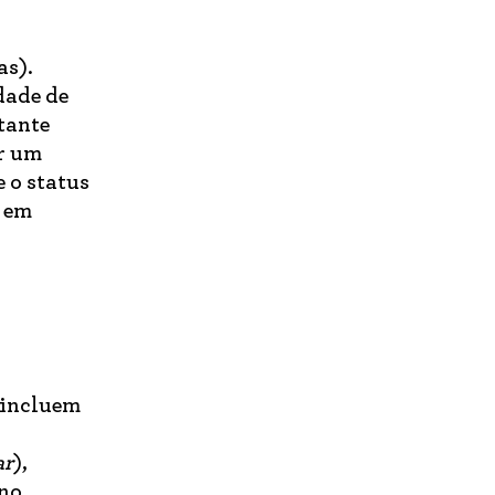
as).
dade de
tante
ir um
 o status
u em
 incluem
,
ar
),
no,