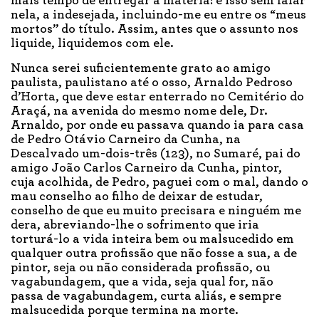
mais tempo de entregar a matéria: e isso sem falar
nela, a indesejada, incluindo-me eu entre os “meus
mortos” do título. Assim, antes que o assunto nos
liquide, liquidemos com ele.
Nunca serei suficientemente grato ao amigo
paulista, paulistano até o osso, Arnaldo Pedroso
d’Horta, que deve estar enterrado no Cemitério do
Araçá, na avenida do mesmo nome dele, Dr.
Arnaldo, por onde eu passava quando ia para casa
de Pedro Otávio Carneiro da Cunha, na
Descalvado um-dois-três (123), no Sumaré, pai do
amigo João Carlos Carneiro da Cunha, pintor,
cuja acolhida, de Pedro, paguei com o mal, dando o
mau conselho ao filho de deixar de estudar,
conselho de que eu muito precisara e ninguém me
dera, abreviando-lhe o sofrimento que iria
torturá-lo a vida inteira bem ou malsucedido em
qualquer outra profissão que não fosse a sua, a de
pintor, seja ou não considerada profissão, ou
vagabundagem, que a vida, seja qual for, não
passa de vagabundagem, curta aliás, e sempre
malsucedida porque termina na morte.