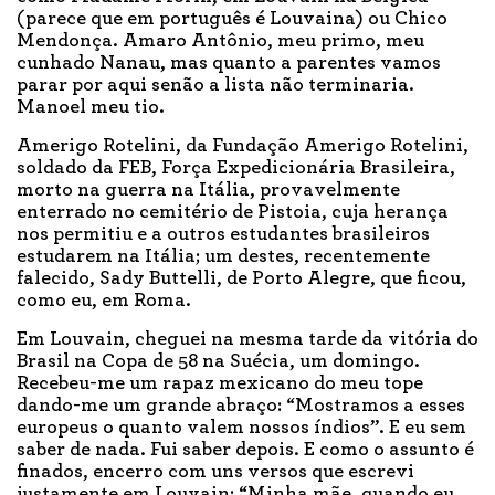
(parece que em português é Louvaina) ou Chico
Mendonça. Amaro Antônio, meu primo, meu
cunhado Nanau, mas quanto a parentes vamos
parar por aqui senão a lista não terminaria.
Manoel meu tio.
Amerigo Rotelini, da Fundação Amerigo Rotelini,
soldado da FEB, Força Expedicionária Brasileira,
morto na guerra na Itália, provavelmente
enterrado no cemitério de Pistoia, cuja herança
nos permitiu e a outros estudantes brasileiros
estudarem na Itália; um destes, recentemente
falecido, Sady Buttelli, de Porto Alegre, que ficou,
como eu, em Roma.
Em Louvain, cheguei na mesma tarde da vitória do
Brasil na Copa de 58 na Suécia, um domingo.
Recebeu-me um rapaz mexicano do meu tope
dando-me um grande abraço: “Mostramos a esses
europeus o quanto valem nossos índios”. E eu sem
saber de nada. Fui saber depois. E como o assunto é
finados, encerro com uns versos que escrevi
justamente em Louvain: “Minha mãe, quando eu