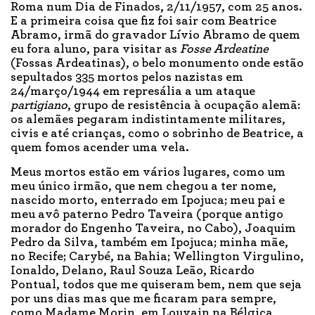
Roma num Dia de Finados, 2/11/1957, com 25 anos.
E a primeira coisa que fiz foi sair com Beatrice
Abramo, irmã do gravador Lívio Abramo de quem
eu fora aluno, para visitar as
Fosse Ardeatine
(Fossas Ardeatinas), o belo monumento onde estão
sepultados 335 mortos pelos nazistas em
24/março/1944 em represália a um ataque
partigiano
, grupo de resistência à ocupação alemã:
os alemães pegaram indistintamente militares,
civis e até crianças, como o sobrinho de Beatrice, a
quem fomos acender uma vela.
Meus mortos estão em vários lugares, como um
meu único irmão, que nem chegou a ter nome,
nascido morto, enterrado em Ipojuca; meu pai e
meu avô paterno Pedro Taveira (porque antigo
morador do Engenho Taveira, no Cabo), Joaquim
Pedro da Silva, também em Ipojuca; minha mãe,
no Recife; Carybé, na Bahia; Wellington Virgulino,
Ionaldo, Delano, Raul Souza Leão, Ricardo
Pontual, todos que me quiseram bem, nem que seja
por uns dias mas que me ficaram para sempre,
como Madame Morin, em Louvain na Bélgica