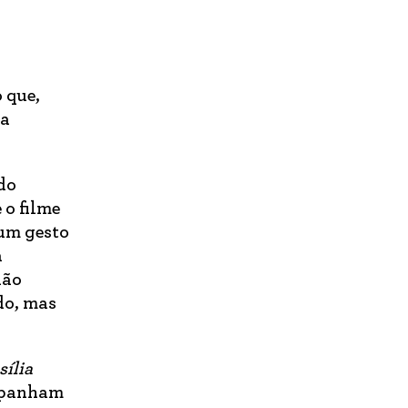
 que,
la
do
 o filme
 um gesto
a
não
do, mas
sília
ompanham