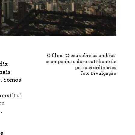
O filme 'O céu sobre os ombros'
acompanha o duro cotidiano de
diz
pessoas ordinárias
mais
Foto
Divulgação
). Somos
onstitui
sa
.
se