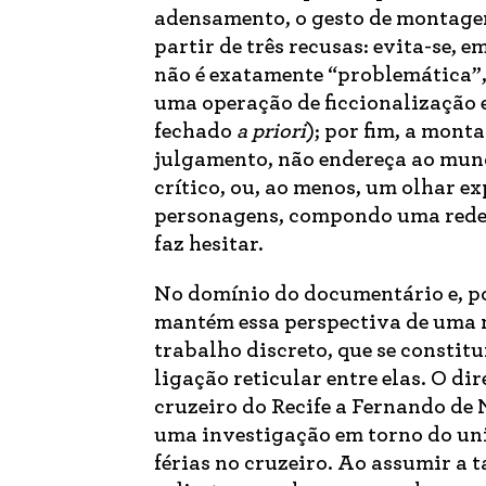
adensamento, o gesto de montagem
partir de três recusas: evita-se, 
não é exatamente “problemática”,
uma operação de ficcionalização 
fechado
a priori
); por fim, a mont
julgamento, não endereça ao mund
crítico, ou, ao menos, um olhar e
personagens, compondo uma rede d
faz hesitar.
No domínio do documentário e, p
mantém essa perspectiva de uma
trabalho discreto, que se constit
ligação reticular entre elas. O di
cruzeiro do Recife a Fernando de
uma investigação em torno do uni
férias no cruzeiro. Ao assumir a 