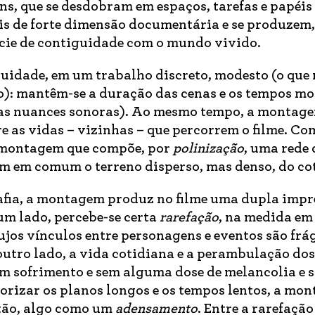
s, que se desdobram em espaços, tarefas e papéis
ais de forte dimensão documentária e se produzem,
cie de contiguidade com o mundo vivido.
idade, em um trabalho discreto, modesto (o que 
do): mantêm-se a duração das cenas e os tempos mo
suas nuances sonoras). Ao mesmo tempo, a montag
re as vidas – vizinhas – que percorrem o filme. Co
a montagem que compõe, por
polinização
, uma rede 
am em comum o terreno disperso, mas denso, do co
afia, a montagem produz no filme uma dupla impr
um lado, percebe-se certa
rarefação
, na medida em 
ujos vínculos entre personagens e eventos são frág
 outro lado, a vida cotidiana e a perambulação dos
m sofrimento e sem alguma dose de melancolia e s
iorizar os planos longos e os tempos lentos, a mo
ntão, algo como um
adensamento
. Entre a rarefação