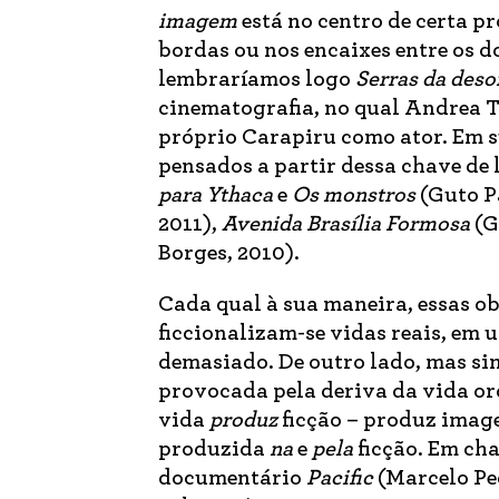
imagem
está no centro de certa pr
bordas ou nos encaixes entre os d
lembraríamos logo
Serras da des
cinematografia, no qual Andrea T
próprio Carapiru como ator. Em s
pensados a partir dessa chave de 
para Ythaca
e
Os monstros
(Guto Pa
2011),
Avenida Brasília Formosa
(G
Borges, 2010).
Cada qual à sua maneira, essas ob
ficcionalizam-se vidas reais, em
demasiado. De outro lado, mas si
provocada pela deriva da vida ord
vida
produz
ficção – produz image
produzida
na
e
pela
ficção. Em ch
documentário
Pacific
(Marcelo Ped