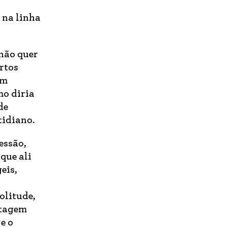
 na linha
não quer
rtos
em
mo diria
de
tidiano.
essão,
que ali
eis,
olitude,
ntagem
 e o