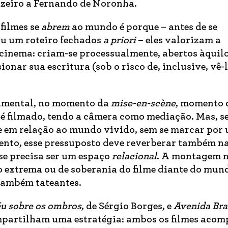
uzeiro a Fernando de Noronha.
 filmes se
abrem
ao mundo é porque – antes de se
u um roteiro fechados
a priori
– eles valorizam a
cinema: criam-se processualmente, abertos àquilo
nar sua escritura (sob o risco de, inclusive, vê-
damental, no momento da
mise-en-scène
, momento 
é filmado, tendo a câmera como mediação. Mas, se
e em relação ao mundo vivido, sem se marcar por
mento, esse pressuposto deve reverberar também n
se
precisa ser um espaço
relacional
. A montagem 
o extrema ou de soberania do filme diante do mun
também tateantes.
u sobre os ombros
, de Sérgio Borges, e
Avenida Bra
ompartilham uma estratégia: ambos os filmes ac