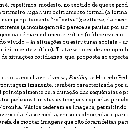
 é, repetimos, modesto, no sentido de que se prod
em primeiro lugar, um acirramento formal (a forma
 nem propriamente “reflexiva”); evita-se, da mes
extrema (a montagem não parece se pautar por um
agem não é marcadamente crítica (o filme evita o
o vivido – às situações ou estruturas sociais – u
xplicitamente crítico). Trata-se antes de acompanh
e situações cotidianas, que, proposta ao especta
ortanto, em chave diversa,
Pacific
, de Marcelo Ped
 montagem imanente, também caracterizada por 
ui principalmente pela duração das sequências e 
retor pede aos turistas as imagens captadas por e
 Noronha. Vários cederam as imagens, permitindo
verso da classe média, em suas planejadas e parc
tarefa de montar imagens que não foram feitas para