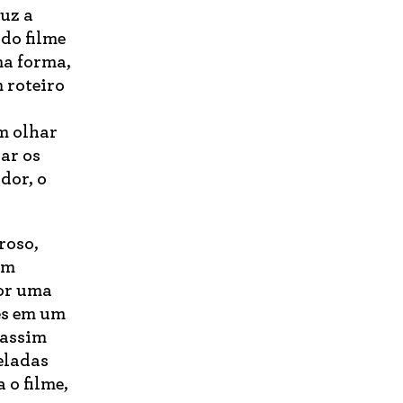
uz a
 do filme
ma forma,
 roteiro
m olhar
ar os
dor, o
roso,
um
por uma
les em um
 assim
eladas
 o filme,