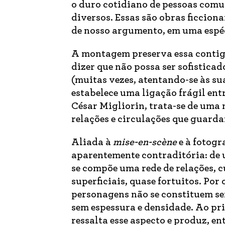
o duro cotidiano de pessoas comun
diversos. Essas são obras ficcion
de nosso argumento, em uma espé
A montagem preserva essa contigu
dizer que não possa ser sofistica
(muitas vezes, atentando-se às 
estabelece uma ligação frágil ent
César Migliorin, trata-se de um
relações e circulações que guard
Aliada à
mise-en-scène
e à fotogr
aparentemente contraditória: de 
se compõe uma rede de relações, c
superficiais, quase fortuitos. Por
personagens não se constituem se
sem espessura e densidade. Ao pr
ressalta esse aspecto e produz, e