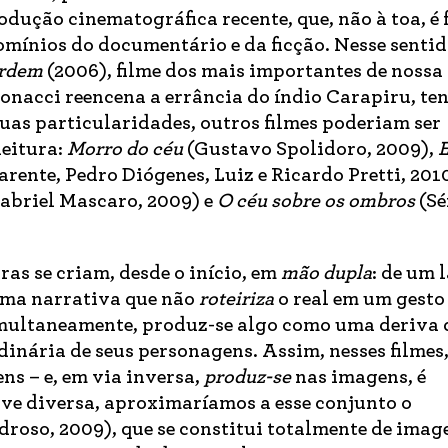
odução cinematográfica recente, que, não à toa, é 
omínios do documentário e da ficção. Nesse sentid
ordem
(2006), filme dos mais importantes de nossa
onacci reencena a errância do índio Carapiru, te
uas particularidades, outros filmes poderiam ser
leitura:
Morro do céu
(Gustavo Spolidoro, 2009),
E
rente, Pedro Diógenes, Luiz e Ricardo Pretti, 2010
abriel Mascaro, 2009) e
O céu sobre os ombros
(Sé
ras se criam, desde o início, em
mão dupla
: de um 
 uma narrativa que não
roteiriza
o real em um gesto
multaneamente, produz-se algo como uma deriva d
inária de seus personagens. Assim, nesses filmes,
ns – e, em via inversa,
produz-se
nas imagens, é
ave diversa, aproximaríamos a esse conjunto o
roso, 2009), que se constitui totalmente de image