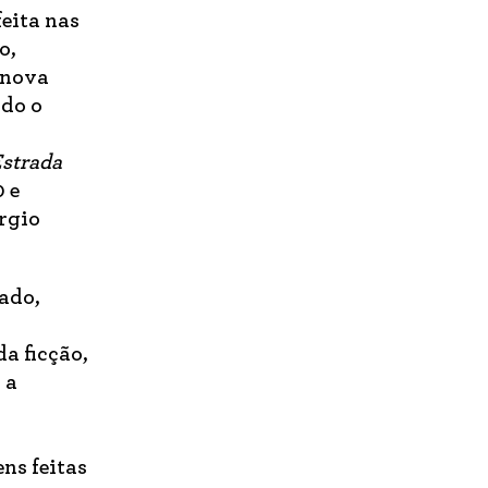
feita nas
o,
 nova
ndo o
strada
 e
rgio
lado,
a ficção,
 a
ns feitas