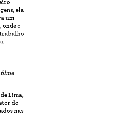
eiro
gens, ela
ra um
, onde o
 trabalho
ar
 filme
ade Lima,
etor do
ados nas