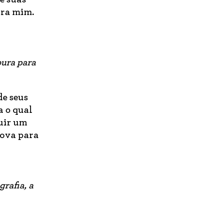
ara mim.
pura para
de seus
a o qual
uir um
nova para
grafia, a