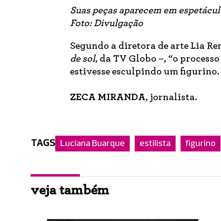
Suas peças aparecem em espetácu
Foto: Divulgação
Segundo a diretora de arte Lia R
de sol
, da TV Globo –, “o processo 
estivesse esculpindo um figurino. 
ZECA MIRANDA
, jornalista.
TAGS
Luciana Buarque
estilista
figurino
veja também