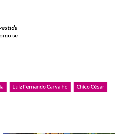
vestida
como se
ia
Luiz Fernando Carvalho
Chico César