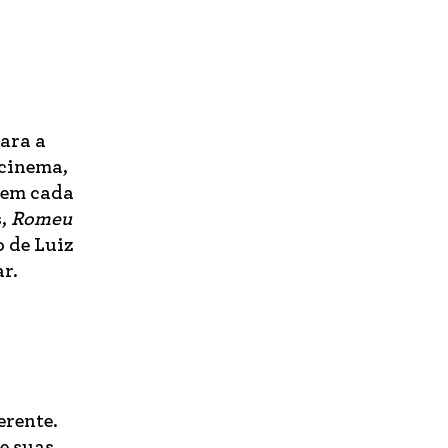
ara a
 cinema,
a em cada
s,
Romeu
o de Luiz
r.
erente.
e suas