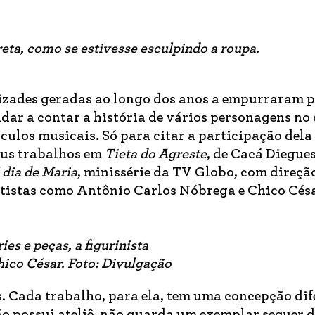
eta, como se estivesse esculpindo a roupa.
mizades geradas ao longo dos anos a empurraram p
dar a contar a história de vários personagens no
áculos musicais. Só para citar a participação del
eus trabalhos em
Tieta do Agreste
, de Cacá Diegue
 dia de Maria
, minissérie da TV Globo, com direçã
tistas como Antônio Carlos Nóbrega e Chico Césa
es e peças, a figurinista
hico César. Foto: Divulgação
s. Cada trabalho, para ela, tem uma concepção dif
ão possui ateliê, não guarda um exemplar sequer d