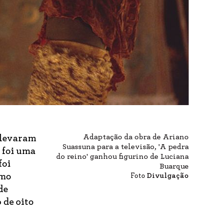
Adaptação da obra de Ariano
 levaram
Suassuna para a televisão, 'A pedra
, foi uma
do reino' ganhou figurino de Luciana
foi
Buarque
omo
Foto
Divulgação
de
 de oito