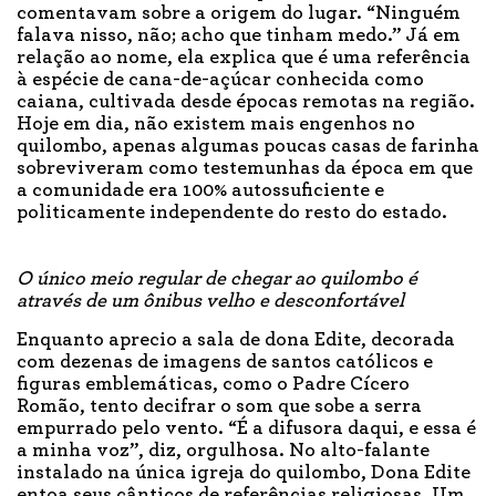
comentavam sobre a origem do lugar. “Ninguém
falava nisso, não; acho que tinham medo.” Já em
relação ao nome, ela explica que é uma referência
à espécie de cana-de-açúcar conhecida como
caiana, cultivada desde épocas remotas na região.
Hoje em dia, não existem mais engenhos no
quilombo, apenas algumas poucas casas de farinha
sobreviveram como testemunhas da época em que
a comunidade era 100% autossuficiente e
politicamente independente do resto do estado.
O único meio regular de chegar ao quilombo é
através de um ônibus velho e desconfortável
Enquanto aprecio a sala de dona Edite, decorada
com dezenas de imagens de santos católicos e
figuras emblemáticas, como o Padre Cícero
Romão, tento decifrar o som que sobe a serra
empurrado pelo vento. “É a difusora daqui, e essa é
a minha voz”, diz, orgulhosa. No alto-falante
instalado na única igreja do quilombo, Dona Edite
entoa seus cânticos de referências religiosas. Um