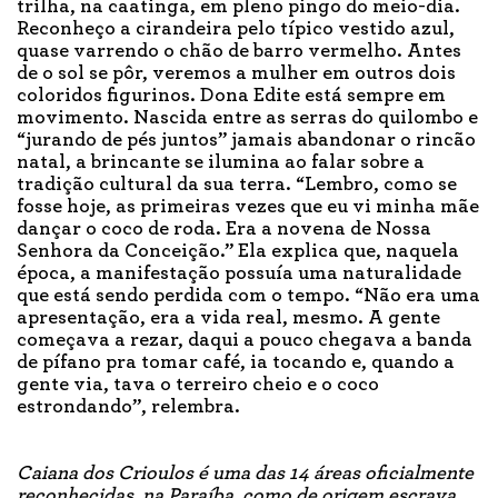
trilha, na caatinga, em pleno pingo do meio-dia.
Reconheço a cirandeira pelo típico vestido azul,
quase varrendo o chão de barro vermelho. Antes
de o sol se pôr, veremos a mulher em outros dois
coloridos figurinos. Dona Edite está sempre em
movimento. Nascida entre as serras do quilombo e
“jurando de pés juntos” jamais abandonar o rincão
natal, a brincante se ilumina ao falar sobre a
tradição cultural da sua terra. “Lembro, como se
fosse hoje, as primeiras vezes que eu vi minha mãe
dançar o coco de roda. Era a novena de Nossa
Senhora da Conceição.” Ela explica que, naquela
época, a manifestação possuía uma naturalidade
que está sendo perdida com o tempo. “Não era uma
apresentação, era a vida real, mesmo. A gente
começava a rezar, daqui a pouco chegava a banda
de pífano pra tomar café, ia tocando e, quando a
gente via, tava o terreiro cheio e o coco
estrondando”, relembra.
Caiana dos Crioulos é uma das 14 áreas oficialmente
reconhecidas, na Paraíba, como de origem escrava