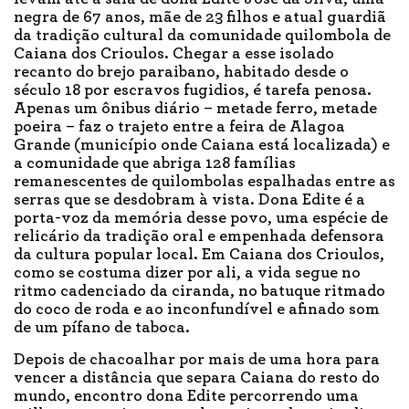
negra de 67 anos, mãe de 23 filhos e atual guardiã
da tradição cultural da comunidade quilombola de
Caiana dos Crioulos. Chegar a esse isolado
recanto do brejo paraibano, habitado desde o
século 18 por escravos fugidios, é tarefa penosa.
Apenas um ônibus diário – metade ferro, metade
poeira – faz o trajeto entre a feira de Alagoa
Grande (município onde Caiana está localizada) e
a comunidade que abriga 128 famílias
remanescentes de quilombolas espalhadas entre as
serras que se desdobram à vista. Dona Edite é a
porta-voz da memória desse povo, uma espécie de
relicário da tradição oral e empenhada defensora
da cultura popular local. Em Caiana dos Crioulos,
como se costuma dizer por ali, a vida segue no
ritmo cadenciado da ciranda, no batuque ritmado
do coco de roda e ao inconfundível e afinado som
de um pífano de taboca.
Depois de chacoalhar por mais de uma hora para
vencer a distância que separa Caiana do resto do
mundo, encontro dona Edite percorrendo uma