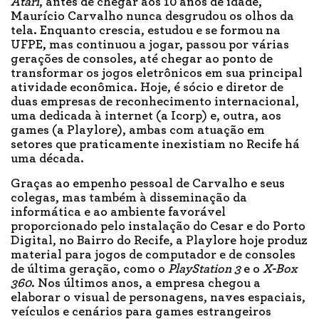
Atari
, antes de chegar aos 10 anos de idade,
Maurício Carvalho nunca desgrudou os olhos da
tela. Enquanto crescia, estudou e se formou na
UFPE, mas continuou a jogar, passou por várias
gerações de consoles, até chegar ao ponto de
transformar os jogos eletrônicos em sua principal
atividade econômica. Hoje, é sócio e diretor de
duas empresas de reconhecimento internacional,
uma dedicada à internet (a Icorp) e, outra, aos
games (a Playlore), ambas com atuação em
setores que praticamente inexistiam no Recife há
uma década.
Graças ao empenho pessoal de Carvalho e seus
colegas, mas também à disseminação da
informática e ao ambiente favorável
proporcionado pelo instalação do Cesar e do Porto
Digital, no Bairro do Recife, a Playlore hoje produz
material para jogos de computador e de consoles
de última geração, como o
PlayStation 3
e o
X-Box
360
. Nos últimos anos, a empresa chegou a
elaborar o visual de personagens, naves espaciais,
veículos e cenários para games estrangeiros