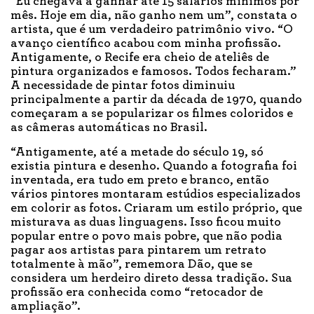
“Eu chegava a ganhar até 15 salários mínimos por
mês. Hoje em dia, não ganho nem um”, constata o
artista, que é um verdadeiro patrimônio vivo. “O
avanço científico acabou com minha profissão.
Antigamente, o Recife era cheio de ateliês de
pintura organizados e famosos. Todos fecharam.”
A necessidade de pintar fotos diminuiu
principalmente a partir da década de 1970, quando
começaram a se popularizar os filmes coloridos e
as câmeras automáticas no Brasil.
“Antigamente, até a metade do século 19, só
existia pintura e desenho. Quando a fotografia foi
inventada, era tudo em preto e branco, então
vários pintores montaram estúdios especializados
em colorir as fotos. Criaram um estilo próprio, que
misturava as duas linguagens. Isso ficou muito
popular entre o povo mais pobre, que não podia
pagar aos artistas para pintarem um retrato
totalmente à mão”, rememora Dão, que se
considera um herdeiro direto dessa tradição. Sua
profissão era conhecida como “retocador de
ampliação”.