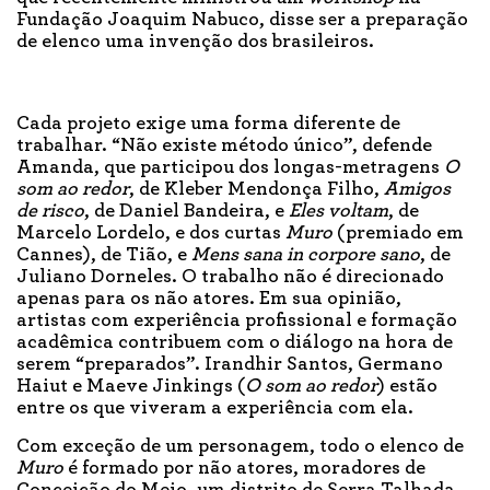
Fundação Joaquim Nabuco, disse ser a preparação
de elenco uma invenção dos brasileiros.
Cada projeto exige uma forma diferente de
trabalhar. “Não existe método único”, defende
Amanda, que participou dos longas-metragens
O
som ao redor
, de Kleber Mendonça Filho,
Amigos
de risco
, de Daniel Bandeira, e
Eles voltam
, de
Marcelo Lordelo, e dos curtas
Muro
(premiado em
Cannes), de Tião, e
Mens sana in corpore sano
, de
Juliano Dorneles. O trabalho não é direcionado
apenas para os não atores. Em sua opinião,
artistas com experiência profissional e formação
acadêmica contribuem com o diálogo na hora de
serem “preparados”. Irandhir Santos, Germano
Haiut e Maeve Jinkings (
O som ao redor
) estão
entre os que viveram a experiência com ela.
Com exceção de um personagem, todo o elenco de
Muro
é formado por não atores, moradores de
Conceição do Meio, um distrito de Serra Talhada,