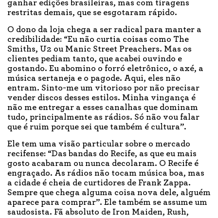
ganhar edições brasileiras, mas com tiragens
restritas demais, que se esgotaram rápido.
O dono da loja chega a ser radical para manter a
credibilidade: “Eu não curtia coisas como The
Smiths, U2 ou Manic Street Preachers. Mas os
clientes pediam tanto, que acabei ouvindo e
gostando. Eu abomino o forró eletrônico, o axé, a
música sertaneja e o pagode. Aqui, eles não
entram. Sinto-me um vitorioso por não precisar
vender discos desses estilos. Minha vingança é
não me entregar a esses canalhas que dominam
tudo, principalmente as rádios. Só não vou falar
que é ruim porque sei que também é cultura”.
Ele tem uma visão particular sobre o mercado
recifense: “Das bandas do Recife, as que eu mais
gosto acabaram ou nunca decolaram. O Recife é
engraçado. As rádios não tocam música boa, mas
a cidade é cheia de curtidores de Frank Zappa.
Sempre que chega alguma coisa nova dele, alguém
aparece para comprar”. Ele também se assume um
saudosista. Fã absoluto de Iron Maiden, Rush,