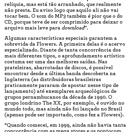
relíquia, mas está tão arranhado, que realmente
não presta. Eu aviso logo que aquilo ali não vai
tocar bem. O som do MP3 também é pior que o do
CD, porque teve de ser comprimido para deixar o
arquivo mais leve para
download
”.
Algumas características especiais garantem a
sobrevida da Flowers. A primeira delas é o acervo
especializado. Diante de tanta concorrência dos
mais diferentes tipos, o aprofundamento artístico
costuma ser uma das melhores saídas. Nas
prateleiras, abarrotadas de discos, é possível
encontrar desde a última banda descoberta na
Inglaterra (as distribuidoras brasileiras
praticamente pararam de apostar nesse tipo de
lançamento) até exemplares arqueológicos de
grupos pernambucanos da década de 1990. O
grupo londrino The XX, por exemplo, é ouvido no
mundo todo, mas ainda não foi lançado no Brasil
(apenas pode ser importado, como fez a Flowers).
“Quando comecei, em 1999, ainda não havia tanta
concorrência com as mega stores e os pontocom.