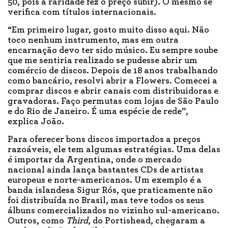
50, pois a raridade fez o preço subir). O mesmo se
verifica com títulos internacionais.
“Em primeiro lugar, gosto muito disso aqui. Não
toco nenhum instrumento, mas em outra
encarnação devo ter sido músico. Eu sempre soube
que me sentiria realizado se pudesse abrir um
comércio de discos. Depois de 18 anos trabalhando
como bancário, resolvi abrir a Flowers. Comecei a
comprar discos e abrir canais com distribuidoras e
gravadoras. Faço permutas com lojas de São Paulo
e do Rio de Janeiro. É uma espécie de rede”,
explica João.
Para oferecer bons discos importados a preços
razoáveis, ele tem algumas estratégias. Uma delas
é importar da Argentina, onde o mercado
nacional ainda lança bastantes CDs de artistas
europeus e norte-americanos. Um exemplo é a
banda islandesa Sigur Rós, que praticamente não
foi distribuída no Brasil, mas teve todos os seus
álbuns comercializados no vizinho sul-americano.
Outros, como
Third
, do Portishead, chegaram a