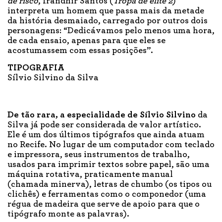
de risco
, Irandhir Santos (
Tropa de elite 2
)
interpreta um homem que passa mais da metade
da história desmaiado, carregado por outros dois
personagens: “Dedicávamos pelo menos uma hora,
de cada ensaio, apenas para que eles se
acostumassem com essas posições”.
TIPOGRAFIA
Sílvio Silvino da Silva
De tão rara, a especialidade de Sílvio Silvino
da
Silva já pode ser considerada de valor artístico.
Ele é um dos últimos tipógrafos que ainda atuam
no Recife. No lugar de um computador com teclado
e impressora, seus instrumentos de trabalho,
usados para imprimir textos sobre papel, são uma
máquina rotativa, praticamente manual
(chamada minerva), letras de chumbo (os tipos ou
clichês) e ferramentas como o componedor (uma
régua de madeira que serve de apoio para que o
tipógrafo monte as palavras).