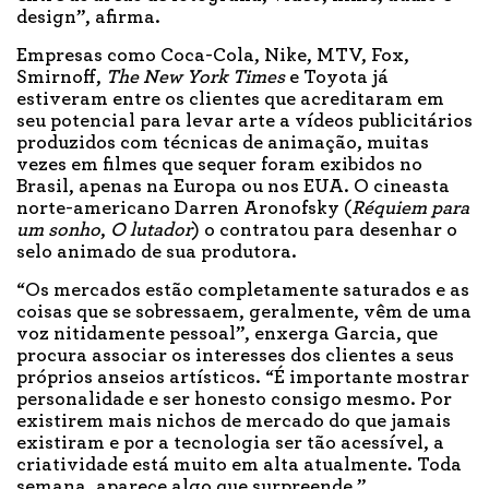
design”, afirma.
Empresas como Coca-Cola, Nike, MTV, Fox,
Smirnoff,
The New York Times
e Toyota já
estiveram entre os clientes que acreditaram em
seu potencial para levar arte a vídeos publicitários
produzidos com técnicas de animação, muitas
vezes em filmes que sequer foram exibidos no
Brasil, apenas na Europa ou nos EUA. O cineasta
norte-americano Darren Aronofsky (
Réquiem para
um sonho
,
O lutador
) o contratou para desenhar o
selo animado de sua produtora.
“Os mercados estão completamente saturados e as
coisas que se sobressaem, geralmente, vêm de uma
voz nitidamente pessoal”, enxerga Garcia, que
procura associar os interesses dos clientes a seus
próprios anseios artísticos. “É importante mostrar
personalidade e ser honesto consigo mesmo. Por
existirem mais nichos de mercado do que jamais
existiram e por a tecnologia ser tão acessível, a
criatividade está muito em alta atualmente. Toda
semana, aparece algo que surpreende.”