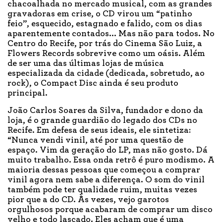
chacoalhada no mercado musical, com as grandes
gravadoras em crise, o CD virou um “patinho
feio”, esquecido, estagnado e falido, com os dias
aparentemente contados... Mas não para todos. No
Centro do Recife, por trás do Cinema São Luiz, a
Flowers Records sobrevive como um oásis. Além
de ser uma das últimas lojas de música
especializada da cidade (dedicada, sobretudo, ao
rock), o Compact Disc ainda é seu produto
principal.
João Carlos Soares da Silva, fundador e dono da
loja, é o grande guardião do legado dos CDs no
Recife. Em defesa de seus ideais, ele sintetiza:
“Nunca vendi vinil, até por uma questão de
espaço. Vim da geração do LP, mas não gosto. Dá
muito trabalho. Essa onda retrô é puro modismo. A
maioria dessas pessoas que começou a comprar
vinil agora nem sabe a diferença. O som do vinil
também pode ter qualidade ruim, muitas vezes
pior que a do CD. Às vezes, vejo garotos
orgulhosos porque acabaram de comprar um disco
velho e todo lascado. Eles acham que é uma